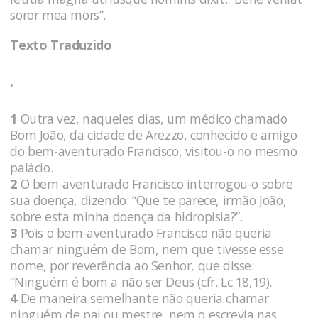
soror mea mors”.
Texto Traduzido
.
1
Outra vez, naqueles dias, um médico chamado
Bom João, da cidade de Arezzo, conhecido e amigo
do bem-aventurado Francisco, visitou-o no mesmo
palácio.
2
O bem-aventurado Francisco interrogou-o sobre
sua doença, dizendo: “Que te parece, irmão João,
sobre esta minha doença da hidropisia?”.
3
Pois o bem-aventurado Francisco não queria
chamar ninguém de Bom, nem que tivesse esse
nome, por reverência ao Senhor, que disse:
“Ninguém é bom a não ser Deus (cfr. Lc 18,19).
4
De maneira semelhante não queria chamar
ninguém de pai ou mestre, nem o escrevia nas