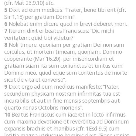
(cfr. Mat 23,9.10) etc.
5
Dixit ad eum medicus: “Frater, bene tibi erit (cfr.
Sir 1,13) per gratiam Domini”.
6
Nolebat enim dicere quod in brevi deberet mori.
7
Iterum dixit ei beatus Franciscus: “Dic michi
veritatem: quid tibi videtur?
8
Noli timere, quoniam per gratiam Dei non sum
corculus, ut mortem timeam, quoniam, Domino
cooperante (Mar 16,20), per misericordiam et
gratiam suam ita sum coniunctus et unitus cum
Domino meo, quod eque sum contentus de morte
sicut de vita et converso”.
9
Dixit ergo ad eum medicus manifeste: “Pater,
secundum physicam nostram infirmitas tua est
incurabilis et aut in fine mensis septembris aut
quarto nonas Octobris morieris”.
10
Beatus Franciscus cum iaceret in lecto infirmus,
cum maxima devotione et reverentia ad Dominum
expansis brachiis et manibus (cfr. 1Esd 9,5) cum
letitia magna utriusque hominis dixit: “Bene veniat