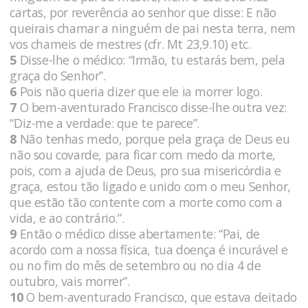
cartas, por reverência ao senhor que disse: E não
queirais chamar a ninguém de pai nesta terra, nem
vos chameis de mestres (cfr. Mt 23,9.10) etc.
5
Disse-lhe o médico: “Irmão, tu estarás bem, pela
graça do Senhor”.
6
Pois não queria dizer que ele ia morrer logo.
7
O bem-aventurado Francisco disse-lhe outra vez:
“Diz-me a verdade: que te parece”.
8
Não tenhas medo, porque pela graça de Deus eu
não sou covarde, para ficar com medo da morte,
pois, com a ajuda de Deus, pro sua misericórdia e
graça, estou tão ligado e unido com o meu Senhor,
que estão tão contente com a morte como com a
vida, e ao contrário.”.
9
Então o médico disse abertamente: “Pai, de
acordo com a nossa física, tua doença é incurável e
ou no fim do mês de setembro ou no dia 4 de
outubro, vais morrer”.
10
O bem-aventurado Francisco, que estava deitado