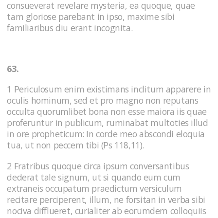
consueverat revelare mysteria, ea quoque, quae
tam gloriose parebant in ipso, maxime sibi
familiaribus diu erant incognita.
63.
1 Periculosum enim existimans inclitum apparere in
oculis hominum, sed et pro magno non reputans
occulta quorumlibet bona non esse maiora iis quae
proferuntur in publicum, ruminabat multoties illud
in ore propheticum: In corde meo abscondi eloquia
tua, ut non peccem tibi (Ps 118,11).
2 Fratribus quoque circa ipsum conversantibus
dederat tale signum, ut si quando eum cum
extraneis occupatum praedictum versiculum
recitare perciperent, illum, ne forsitan in verba sibi
nociva difflueret, curialiter ab eorumdem colloquiis