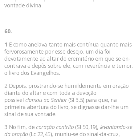
vontade divina.
60.
1
E como anelava tanto mais contínua quanto mais
fervorosamente por esse desejo, um dia foi
devotamente ao altar do eremitério em que se en­
contrava e depôs sobre ele, com reverência e temor,
o livro dos Evangelhos.
2 Depois, prostrando-se humildemente em oração
dian­te do altar e com toda a devoção
possível
clamou ao Senhor
(Sl 3,5) para que, na
primeira abertura do livro, se dignasse dar-lhe um
sinal de sua vontade.
3 No fim, de
coração contrito
(Sl 50,19),
levantando-se
da oração
(Lc 22,45), muniu-se do si­nal-da-cruz,