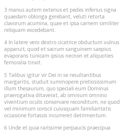
3 manus autem exterius et pedes inferius signa
quaedam oblonga gerebant, veluti retorta
clavorum acumina, quae et ipsa carnem similiter
reliquam excedebant.
4 In latere vero dextro cicatrice obductum vulnus
apparuit, quod et sacrum sanguinem saepius
evaporans tunicam ipsius necnon et aliquoties
femoralia tinxit.
5 Talibus igitur vir Dei in se resultantibus
margaritis, studuit summopere pretiosissimum
illum thesaurum, quo speciali eum Dominus
praerogativa ditaverat, ab omnium omnino
viventium oculis conservare reconditum, ne quod
vel minimum conscii cuiusquam familiaritatis
occasione fortassis incurreret detrimentum.
6 Unde et quia rarissime perpaucis praecipua