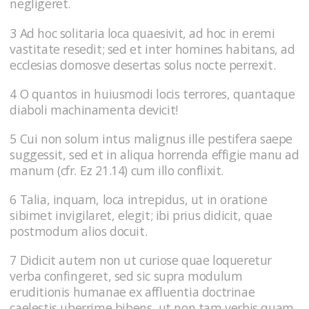
negligeret.
3 Ad hoc solitaria loca quaesivit, ad hoc in eremi
vastitate resedit; sed et inter homines habitans, ad
ecclesias domosve desertas solus nocte perrexit.
4 O quantos in huiusmodi locis terrores, quantaque
diaboli machinamenta devicit!
5 Cui non solum intus malignus ille pestifera saepe
suggessit, sed et in aliqua horrenda effigie manu ad
manum (cfr. Ez 21.14) cum illo conflixit.
6 Talia, inquam, loca intrepidus, ut in oratione
sibimet invigilaret, elegit; ibi prius didicit, quae
postmodum alios docuit.
7 Didicit autem non ut curiose quae loqueretur
verba confingeret, sed sic supra modulum
eruditionis humanae ex affluentia doctrinae
caelestis uberrime bibens, ut non tam verbis quam