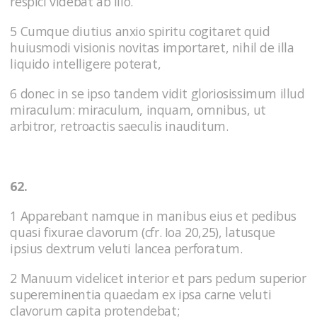
respici videbat ab illo.
5 Cumque diutius anxio spiritu cogitaret quid
huiusmodi visionis novitas importaret, nihil de illa
liquido intelligere poterat,
6 donec in se ipso tandem vidit gloriosissimum illud
miraculum: miraculum, inquam, omnibus, ut
arbitror, retroactis saeculis inauditum.
62.
1 Apparebant namque in manibus eius et pedibus
quasi fixurae clavorum (cfr. Ioa 20,25), latusque
ipsius dextrum veluti lancea perforatum.
2 Manuum videlicet interior et pars pedum superior
supereminentia quaedam ex ipsa carne veluti
clavorum capita protendebat;