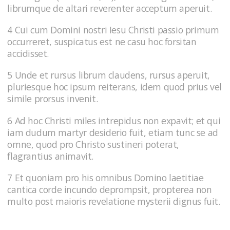
librumque de altari reverenter acceptum aperuit.
4 Cui cum Domini nostri Iesu Christi passio primum
occurreret, suspicatus est ne casu hoc forsitan
accidisset.
5 Unde et rursus librum claudens, rursus aperuit,
pluriesque hoc ipsum reiterans, idem quod prius vel
simile prorsus invenit.
6 Ad hoc Christi miles intrepidus non expavit; et qui
iam dudum martyr desiderio fuit, etiam tunc se ad
omne, quod pro Christo sustineri poterat,
flagrantius animavit.
7 Et quoniam pro his omnibus Domino laetitiae
cantica corde incundo deprompsit, propterea non
multo post maioris revelatione mysterii dignus fuit.