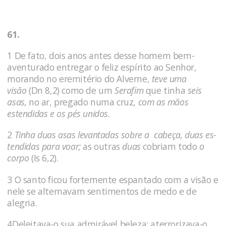
61.
1 De fato, dois anos antes desse homem bem-
aventurado entregar o fe­liz espírito ao Senhor,
morando no eremitério do Alverne,
teve uma
visão
(Dn 8,2) como de um
Serafim
que tinha
seis
asas,
no ar, pregado numa cruz,
com as mãos
estendi­das e os pés unidos.
2
Tinha duas asas levantadas sobre a cabeça, duas es­
tendidas para voar;
as outras
duas
cobriam todo
o
corpo
(Is 6,2).
3 O santo ficou fortemente espantado com a visão e
nele se alternavam sentimentos de medo e de
alegria.
4Deleitava-o sua admirável beleza; aterrorizava-o