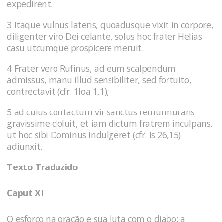
expedirent.
3 Itaque vulnus lateris, quoadusque vixit in corpore,
diligenter viro Dei celante, solus hoc frater Helias
casu utcumque prospicere meruit.
4 Frater vero Rufinus, ad eum scalpendum
admissus, manu illud sensibiliter, sed fortuito,
contrectavit (cfr. 1Ioa 1,1);
5 ad cuius contactum vir sanctus remurmurans
gravissime doluit, et iam dictum fratrem inculpans,
ut hoc sibi Dominus indulgeret (cfr. Is 26,15)
adiunxit.
Texto Traduzido
Caput XI
O esforço na oração e sua luta com o diabo; a