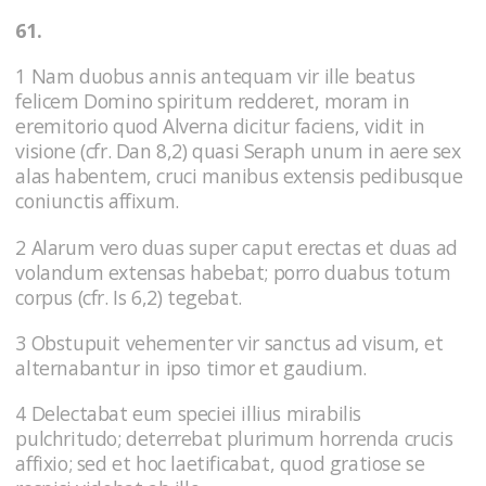
61.
1 Nam duobus annis antequam vir ille beatus
felicem Domino spiritum redderet, moram in
eremitorio quod Alverna dicitur faciens, vidit in
visione (cfr. Dan 8,2) quasi Seraph unum in aere sex
alas habentem, cruci manibus extensis pedibusque
coniunctis affixum.
2 Alarum vero duas super caput erectas et duas ad
volandum extensas habebat; porro duabus totum
corpus (cfr. Is 6,2) tegebat.
3 Obstupuit vehementer vir sanctus ad visum, et
alternabantur in ipso timor et gaudium.
4 Delectabat eum speciei illius mirabilis
pulchritudo; deterrebat plurimum horrenda crucis
affixio; sed et hoc laetificabat, quod gratiose se