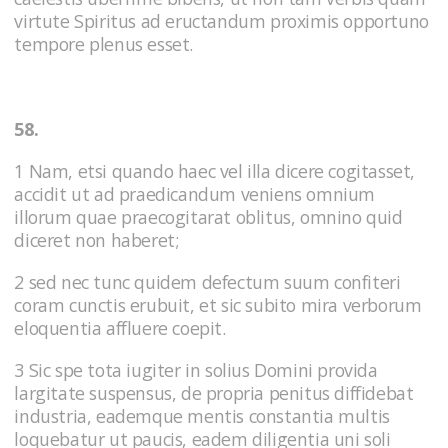
virtute Spiritus ad eructandum proximis opportuno
tempore plenus esset.
58.
1 Nam, etsi quando haec vel illa dicere cogitasset,
accidit ut ad praedicandum veniens omnium
illorum quae praecogitarat oblitus, omnino quid
diceret non haberet;
2 sed nec tunc quidem defectum suum confiteri
coram cunctis erubuit, et sic subito mira verborum
eloquentia affluere coepit.
3 Sic spe tota iugiter in solius Domini provida
largitate suspensus, de propria penitus diffidebat
industria, eademque mentis constantia multis
loquebatur ut paucis, eadem diligentia uni soli