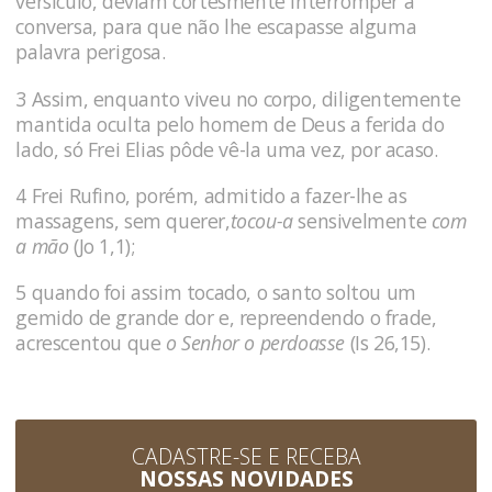
versículo, deviam cortesmente interromper a
conversa, para que não lhe escapasse alguma
palavra perigosa.
3 Assim, enquanto viveu no corpo, diligentemente
mantida oculta pelo homem de Deus a ferida do
lado, só Frei Elias pôde vê-la uma vez, por acaso.
4 Frei Rufino, porém, admitido a fazer-lhe as
massagens, sem querer,
tocou-a
sensivelmente
com
a mão
(Jo 1,1);
5 quando foi assim tocado, o santo soltou um
gemido de grande dor e, repreendendo o frade,
acrescentou que
o Senhor o perdoasse
(Is 26,15).
CADASTRE-SE E RECEBA
NOSSAS NOVIDADES