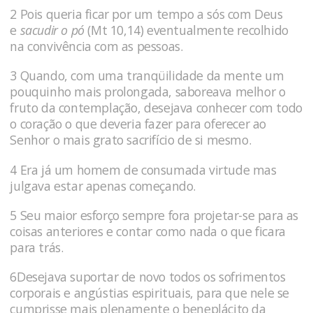
2 Pois queria ficar por um tempo a sós com Deus
e
sacudir o pó
(Mt 10,14) eventualmente recolhido
na convivência com as pessoas.
3 Quando, com uma tranqüilidade da mente um
pouquinho mais prolongada, saboreava melhor o
fruto da contemplação, desejava conhecer com todo
o coração o que deveria fazer para ofere­cer ao
Senhor o mais grato sacrifício de si mesmo.
4 Era já um ho­mem de consumada virtude mas
julgava estar apenas co­meçando.
5 Seu maior esforço sempre fora projetar-se para as
coisas anteriores e contar como nada o que ficara
para trás.
6Deseja­va suportar de novo todos os sofrimentos
corporais e angústi­as espirituais, para que nele se
cumprisse mais plenamente o bene­plácito da