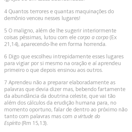
4 Quantos terrores e quantas maquinações do
demônio venceu nesses luga­res!
5 O maligno, além de lhe sugerir interiormente
coisas péssimas, lutou com ele
corpo a corpo
(Ex
21,14), aparecendo-lhe em forma horrenda.
6 Digo que escolheu intrepidamente esses lugares
para vigiar por si mesmo na oração e aí aprendeu
primeiro o que depois ensinou aos outros.
7 Aprendeu não a preparar elaboradamente as
pala­vras que devia dizer mas, bebendo fartamente
da abundância da doutrina celeste, que vai tão
além dos cálculos da erudição humana para, no
momento oportuno, falar de dentro ao próximo não
tanto com palavras mas com
a virtude do
Espírito
(Rm 15,13).