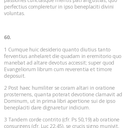
passiones cunctasque mentis pati angustias, quo
perfectius compleretur in ipso beneplaciti divini
voluntas.
60.
1 Cumque huic desiderio quanto diutius tanto
ferventius anhelaret die quadam in eremitorio quo
manebat ad altare devotus accessit; super quod
Evangeliorum librum cum reverentia et timore
deposuit.
2 Post haec humiliter se coram altari in oratione
prosternens, quanta poterat devotione clamavit ad
Dominum, ut in prima libri apertione sui de ipso
beneplaciti dare dignaretur indicium.
3 Tandem corde contrito (cfr. Ps 50,19) ab oratione
consurgens (cfr. Luc 22,45), se crucis signo munivit,