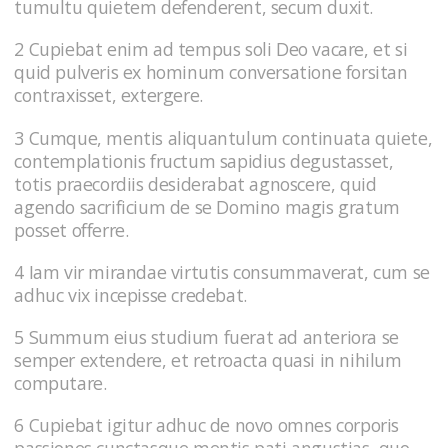
tumultu quietem defenderent, secum duxit.
2 Cupiebat enim ad tempus soli Deo vacare, et si
quid pulveris ex hominum conversatione forsitan
contraxisset, extergere.
3 Cumque, mentis aliquantulum continuata quiete,
contemplationis fructum sapidius degustasset,
totis praecordiis desiderabat agnoscere, quid
agendo sacrificium de se Domino magis gratum
posset offerre.
4 Iam vir mirandae virtutis consummaverat, cum se
adhuc vix incepisse credebat.
5 Summum eius studium fuerat ad anteriora se
semper extendere, et retroacta quasi in nihilum
computare.
6 Cupiebat igitur adhuc de novo omnes corporis