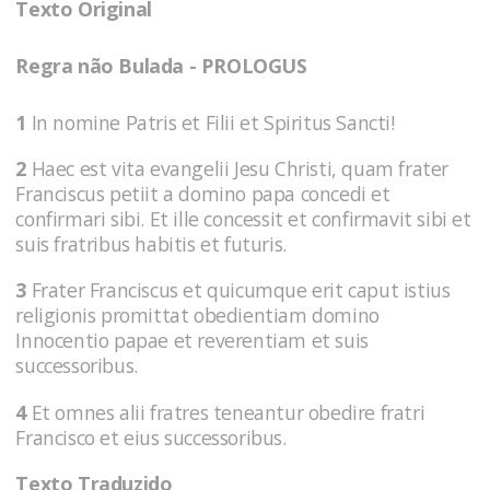
Texto Original
Regra não Bulada - PROLOGUS
1
In nomine Patris et Filii et Spiritus Sancti!
2
Haec est vita evangelii Jesu Christi, quam frater
Franciscus petiit a domino papa concedi et
confirmari sibi. Et ille concessit et confirmavit sibi et
suis fratribus habitis et futuris.
3
Frater Franciscus et quicumque erit caput istius
religionis promittat obedientiam domino
Innocentio papae et reverentiam et suis
successoribus.
4
Et omnes alii fratres teneantur obedire fratri
Francisco et eius successoribus.
Texto Traduzido