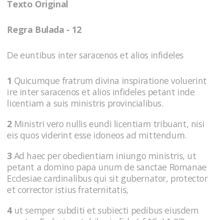
Texto Original
Regra Bulada - 12
De euntibus inter saracenos et alios infideles
1
Quicumque fratrum divina inspiratione voluerint
ire inter saracenos et alios infideles petant inde
licentiam a suis ministris provincialibus.
2
Ministri vero nullis eundi licentiam tribuant, nisi
eis quos viderint esse idoneos ad mittendum.
3
Ad haec per obedientiam iniungo ministris, ut
petant a domino papa unum de sanctae Romanae
Ecclesiae cardinalibus qui sit gubernator, protector
et corrector istius fraternitatis,
4
ut semper subditi et subiecti pedibus eiusdem