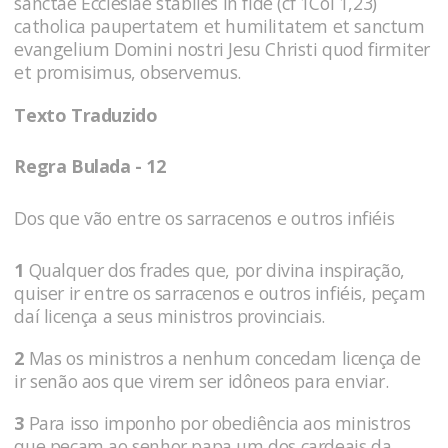
sanctae Ecclesiae stabiles in fide (cf 1Col 1,23)
catholica paupertatem et humilitatem et sanctum
evangelium Domini nostri Jesu Christi quod firmiter
et promisimus, observemus.
Texto Traduzido
Regra Bulada - 12
Dos que vão entre os sarracenos e outros infiéis
1
Qualquer dos frades que, por divina inspiração,
quiser ir entre os sarracenos e outros infiéis, peçam
daí licença a seus ministros provinciais.
2
Mas os ministros a nenhum concedam licença de
ir senão aos que virem ser idôneos para enviar.
3
Para isso imponho por obediência aos ministros
que peçam ao senhor papa um dos cardeais da