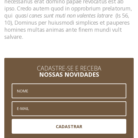
necessarius erat domino papae revocatus est ab
ipso. Credo autem quod in opprobrium prelatorum,
qui
quasi canes sunt muti non valentes latrare
(Is 56,
10), Dominus per huiusmodi simplices et pauperes
homines multas animas ante finem mundi vult
salvare.
CADASTRE-SE E RECEBA
NOSSAS NOVIDADES
CADASTRAR