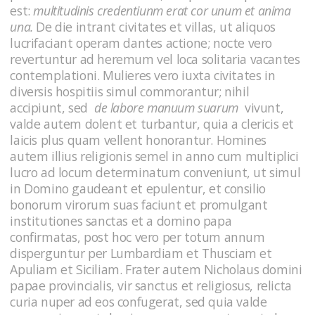
est:
multitudinis credentiunm erat cor unum et anima
una.
De die intrant civitates et villas, ut aliquos
lucrifaciant operam dantes actione; nocte vero
revertuntur ad heremum vel loca solitaria vacantes
contemplationi. Mulieres vero iuxta civitates in
diversis hospitiis simul commorantur; nihil
accipiunt, sed
de labore manuum suarum
vivunt,
valde autem dolent et turbantur, quia a clericis et
laicis plus quam vellent honorantur. Homines
autem illius religionis semel in anno cum multiplici
lucro ad locum determinatum conveniunt, ut simul
in Domino gaudeant et epulentur, et consilio
bonorum virorum suas faciunt et promulgant
institutiones sanctas et a domino papa
confirmatas, post hoc vero per totum annum
disperguntur per Lumbardiam et Thusciam et
Apuliam et Siciliam. Frater autem Nicholaus domini
papae provincialis, vir sanctus et religiosus, relicta
curia nuper ad eos confugerat, sed quia valde