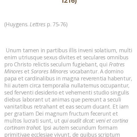
1216)
(Huygens.
Lettres
p. 75‑76)
Unum tamen in partibus illis inveni solatium, multi
enim utriusque sexus divites et seculares omnibus
pro Christo relictis seculum fugiebant, qui
Fratres
Minores
et
Sorores Minores
vocabantur. A domino
papa et cardinalibus in magna reverentia habentur,
hii autem circa temporalia nullatemus occupantur,
sed ferventi desiderio et vehementi studio singulis
diebus laborant ut animas que pereunt a seculi
vanitatibus retrahant et eas secum ducant. Et iam
per gratiam Dei magnum fructum fecerunt et
multos lucrati sunt, ut
qui audit dicat: veni et cortina
cortinam trahat.
Ipsi autem secundum formam
primitivae ecclesiae vivunt, de quibus scriptum