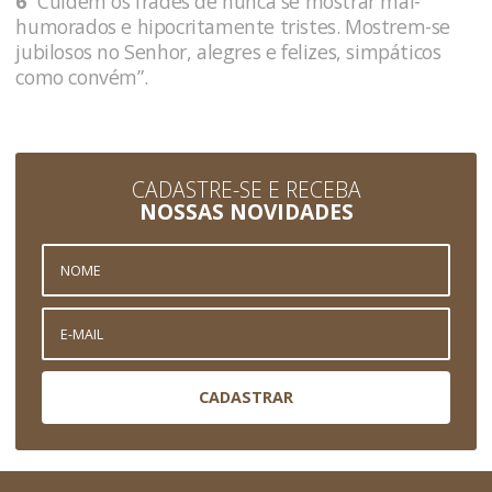
6
“Cuidem os frades de nunca se mostrar mal-
humorados e hipocritamente tristes. Mostrem-se
jubilosos no Senhor, alegres e felizes, simpáticos
como convém”.
CADASTRE-SE E RECEBA
NOSSAS NOVIDADES
CADASTRAR