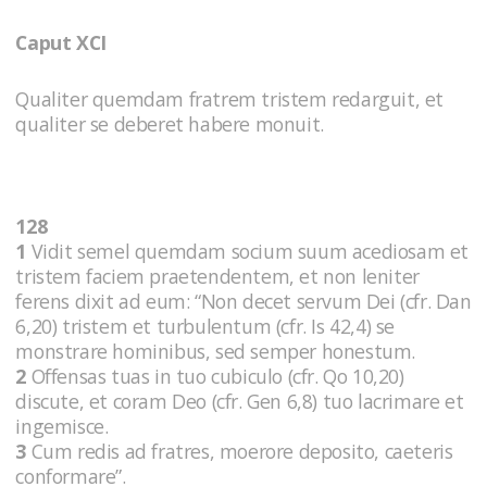
Caput XCI
Qualiter quemdam fratrem tristem redarguit, et
qualiter se deberet habere monuit.
128
1
Vidit semel quemdam socium suum acediosam et
tristem faciem praetendentem, et non leniter
ferens dixit ad eum: “Non decet servum Dei (cfr. Dan
6,20) tristem et turbulentum (cfr. Is 42,4) se
monstrare hominibus, sed semper honestum.
2
Offensas tuas in tuo cubiculo (cfr. Qo 10,20)
discute, et coram Deo (cfr. Gen 6,8) tuo lacrimare et
ingemisce.
3
Cum redis ad fratres, moerore deposito, caeteris
conformare”.