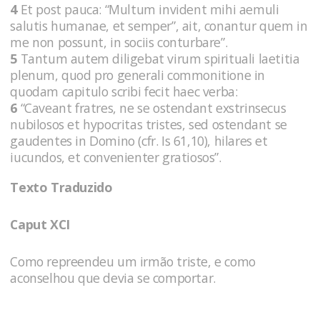
4
Et post pauca: “Multum invident mihi aemuli
salutis humanae, et semper”, ait, conantur quem in
me non possunt, in sociis conturbare”.
5
Tantum autem diligebat virum spirituali laetitia
plenum, quod pro generali commonitione in
quodam capitulo scribi fecit haec verba:
6
“Caveant fratres, ne se ostendant exstrinsecus
nubilosos et hypocritas tristes, sed ostendant se
gaudentes in Domino (cfr. Is 61,10), hilares et
iucundos, et convenienter gratiosos”.
Texto Traduzido
Caput XCI
Como repreendeu um irmão triste, e como
aconselhou que devia se comportar.