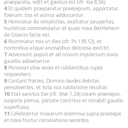
praeparata, vidit et gavisus est (cfr. Ioa 8,56).
4
Et quidem praeparatur praesepium, apportatur
foenum, bos et asinus adducuntur.
5
Honoratur ibi simplicitas, exaltatur paupertas,
humilitas commendatur et quasi nova Bethlehem
de Graecio facta est.
6
Illuminatur nox ut dies (cfr. Ps 138,12), et
hominibus atque animalibus deliciosa exstitit.
7
Adveniunt populi et ad novum mysterium novis
gaudiis adlaetantur.
8
Personat silva voces et iubilantibus rupes
respondent.
9
Cantant fratres, Domino laudes debitas
persolventes, et tota nox iubilatione resultat.
10
Stat sanctus Dei (cfr. Mar 1,24) coram praesepio,
suspiriis plenus, pietate contritus et mirabili gaudio
superfusus.
11
Celebrantur missarum solemnia supra praesepe
et nova fruitur consolatione sacerdos.