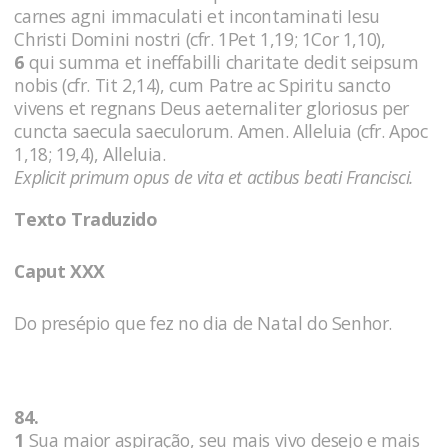
carnes agni immaculati et incontaminati Iesu
Christi Domini nostri (cfr. 1Pet 1,19; 1Cor 1,10),
6
qui summa et ineffabilli charitate dedit seipsum
nobis (cfr. Tit 2,14), cum Patre ac Spiritu sancto
vivens et regnans Deus aeternaliter gloriosus per
cuncta saecula saeculorum. Amen. Alleluia (cfr. Apoc
1,18; 19,4), Alleluia.
Explicit primum opus de vita et actibus beati Francisci.
Texto Traduzido
Caput XXX
Do presépio que fez no dia de Natal do Senhor.
84.
1
Sua maior aspiração, seu mais vivo desejo e mais