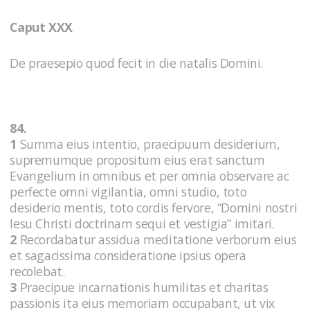
Caput XXX
De praesepio quod fecit in die natalis Domini.
84.
1
Summa eius intentio, praecipuum desiderium,
supremumque propositum eius erat sanctum
Evangelium in omnibus et per omnia observare ac
perfecte omni vigilantia, omni studio, toto
desiderio mentis, toto cordis fervore, “Domini nostri
Iesu Christi doctrinam sequi et vestigia” imitari.
2
Recordabatur assidua meditatione verborum eius
et sagacissima consideratione ipsius opera
recolebat.
3
Praecipue incarnationis humilitas et charitas
passionis ita eius memoriam occupabant, ut vix