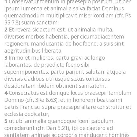
1
Conservatur foenum in praesepio positum, ut per
ipsum iumenta et animalia salva faciat Dominus
quemadmodum multiplicavit misericordiam (cfr. Ps
35,7.8) suam sanctam.
2
Et revera sic actum est, ut animalia multa,
diversos morbos habentia, per cicumadiacentem
regionem, manducantia de hoc foeno, a suis sint
aegritudinibus liberata.
3
Immo et mulieres, partu gravi ac longo
laborantes, de praedicto foeno sibi
superimponentes, partu pariunt salutari: atque a
diversis cladibus utriusque sexus concursus
desideratam ibidem obtinent sanitatem.
4
Consecratus est denique locus praesepii templum
Domino (cfr. 3Re 8,63), et in honorem beatissimi
patris Francisci supra praesepe altare construitur et
ecclesia dedicatur,
5
ut ubi animalia quandoque foeni pabulum
comederunt (cfr. Dan 5,21), ibi de caetero ad
sanitatem animae ac corporis manducent homines