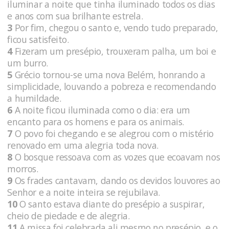
iluminar a noite que tinha iluminado todos os dias
e anos com sua brilhante estrela.
3
Por fim, chegou o santo e, vendo tudo preparado,
ficou satisfeito.
4
Fizeram um presépio, trouxeram palha, um boi e
um burro.
5
Grécio tornou-se uma nova Belém, honrando a
simplicidade, louvando a pobreza e recomendando
a humildade.
6
A noite ficou iluminada como o dia: era um
encanto para os homens e para os animais.
7
O povo foi chegando e se alegrou com o mistério
renovado em uma alegria toda nova.
8
O bosque ressoava com as vozes que ecoavam nos
morros.
9
Os frades cantavam, dando os devidos louvores ao
Senhor e a noite inteira se rejubilava.
10
O santo estava diante do presépio a suspirar,
cheio de piedade e de alegria.
11
A missa foi celebrada ali mesmo no presépio, e o