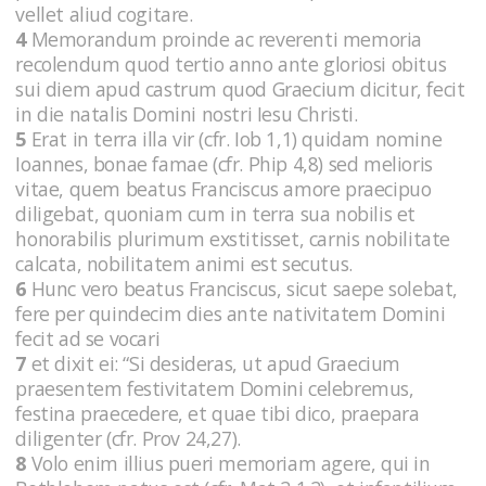
vellet aliud cogitare.
4
Memorandum proinde ac reverenti memoria
recolendum quod tertio anno ante gloriosi obitus
sui diem apud castrum quod Graecium dicitur, fecit
in die natalis Domini nostri Iesu Christi.
5
Erat in terra illa vir (cfr. Iob 1,1) quidam nomine
Ioannes, bonae famae (cfr. Phip 4,8) sed melioris
vitae, quem beatus Franciscus amore praecipuo
diligebat, quoniam cum in terra sua nobilis et
honorabilis plurimum exstitisset, carnis nobilitate
calcata, nobilitatem animi est secutus.
6
Hunc vero beatus Franciscus, sicut saepe solebat,
fere per quindecim dies ante nativitatem Domini
fecit ad se vocari
7
et dixit ei: “Si desideras, ut apud Graecium
praesentem festivitatem Domini celebremus,
festina praecedere, et quae tibi dico, praepara
diligenter (cfr. Prov 24,27).
8
Volo enim illius pueri memoriam agere, qui in