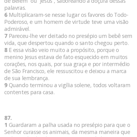
de Belém” ou “Jesus”, saboreando a doçura dessas
palavras.
6
Multiplicaram-se nesse lugar os favores do Todo-
Poderoso, e um homem de virtude teve uma visão
admirável.
7
Pareceu-lhe ver deitado no presépio um bebê sem
vida, que despertou quando o santo chegou perto.
8
E essa visão veio muito a propósito, porque o
menino Jesus estava de fato esquecido em muitos
corações, nos quais, por sua graça e por intermédio
de São Francisco, ele ressuscitou e deixou a marca
de sua lembrança.
9
Quando terminou a vigília solene, todos voltaram
contentes para casa.
87.
1
Guardaram a palha usada no presépio para que o
Senhor curasse os animais, da mesma maneira que