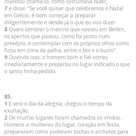
mandou chamá-lo, como costumava fazer,
7
e disse: “Se você quiser que celebremos o Natal
em Grécio, é bom começar a preparar
diligentemente e desde já o que eu vou dizer.
8
Quero lembrar o menino que nasceu em Belém,
os apertos que passou, como foi posto num
presépio, e contemplar com os próprios olhos como
ficou em cima da palha, entre o boi e o burro”.
9
Ouvindo isso, o homem bom e fiel correu
imediatamente e preparou no lugar indicado o que
o santo tinha pedido.
85.
1
E veio o dia da alegria, chegou o tempo da
exultação.
2
De muitos lugares foram chamados os irmãos.
Homens e mulheres do lugar, coração em festa,
prepararam como puderam tochas e archotes para