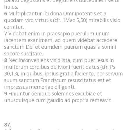
huius.
6
Multiplicantur ibi dona Omnipotentis et a
quodam viro virtutis (cfr. 1Mac 5,50) mirabilis visio
cernitur.
7
Videbat enim in praesepio puerulum unum
iacentem exanimem, ad quem videbat accedere
sanctum Dei et eumdem puerum quasi a somni
sopore suscitare.
8
Nec inconveniens visio ista, cum puer Iesus in
multorum cordibus oblivioni fuerit datus (cfr. Ps
30,13), in quibus, ipsius gratia faciente, per servum
suum sanctum Franciscum resuscitatus est et
impressus memoriae diligenti.
9
Finiuntur denique solemnes excubiae et
unusquisque cum gaudio ad propria remeavit.
87.