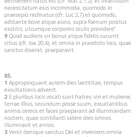
Bethlehem natus est (cfr. Mat 2,1.2), et infantilium
necessitatum eius incommoda, quomodo in
praesepio reclinatus (cfr. Luc 2,7) et quomodo,
adstante bove atque asino, supra foenum positus
exstitit, utcumque corporeis oculis previdere”.
9
Quod audiens vir bonus atque fidelis cucurrit
citius (cfr. Ioa 20,4), et omnia in praedicto loco, quae
sanctus dixerat, praeparavit.
85.
1
Appropinquavit autem dies laetititae, tempus
exsultationis advenit.
2
E pluribus locis vocati sunt fratres: viri et mulieres
terrae illius, secundum posse suum, exsultantibus
animis cereos et faces praeparant ad illuminandam
noctem, quae scintillanti sidere dies omnes
illuminavit et annos.
3
Venit denique sanctus Dei et inveniens omnia