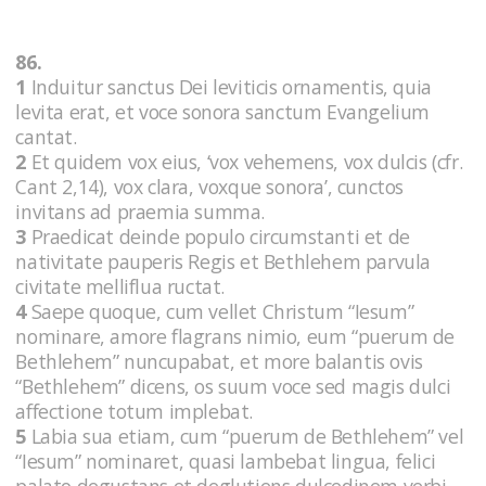
86.
1
Induitur sanctus Dei leviticis ornamentis, quia
levita erat, et voce sonora sanctum Evangelium
cantat.
2
Et quidem vox eius, ‘vox vehemens, vox dulcis (cfr.
Cant 2,14), vox clara, voxque sonora’, cunctos
invitans ad praemia summa.
3
Praedicat deinde populo circumstanti et de
nativitate pauperis Regis et Bethlehem parvula
civitate melliflua ructat.
4
Saepe quoque, cum vellet Christum “Iesum”
nominare, amore flagrans nimio, eum “puerum de
Bethlehem” nuncupabat, et more balantis ovis
“Bethlehem” dicens, os suum voce sed magis dulci
affectione totum implebat.
5
Labia sua etiam, cum “puerum de Bethlehem” vel
“Iesum” nominaret, quasi lambebat lingua, felici
palato degustans et deglutiens dulcedinem verbi