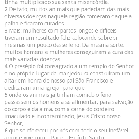
tinha multiplicado sua santa misericórdia.
2
De fato, muitos animais que padeciam das mais
diversas doenças naquela região comeram daquela
palha e ficaram curados.
3
Mais: mulheres com partos longos e difíceis
tiveram um resultado feliz colocando sobre si
mesmas um pouco desse feno. Da mesma sorte,
muitos homens e mulheres conseguiram a cura das
mais variadas doenças.
4
O presépio foi consagrado a um templo do Senhor
e no próprio lugar da manjedoura construíram um
altar em honra de nosso pai São Francisco e
dedicaram uma igreja, para que,
5
onde os animais já tinham comido o feno,
passassem os homens a se alimentar, para salvação
do corpo e da alma, com a carne do cordeiro
imaculado e incontaminado, Jesus Cristo nosso
Senhor,
6
que se ofereceu por nós com todo o seu inefável
amor e vive com o Pai e o Espírito Santo