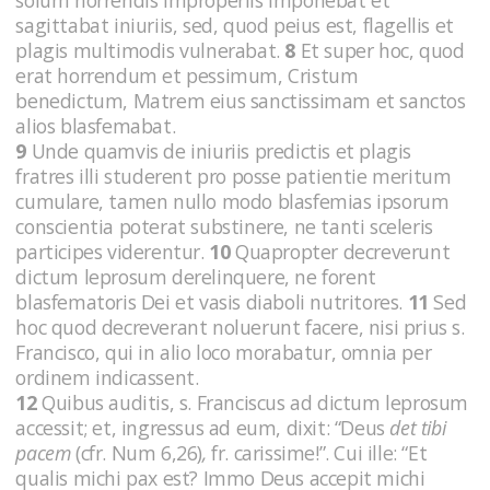
sagittabat iniuriis, sed, quod peius est, flagellis et
plagis multimodis vulnerabat.
8
Et super hoc, quod
erat horrendum et pessimum, Cristum
benedictum, Matrem eius sanctissimam et sanctos
alios blasfemabat.
9
Unde quamvis de iniuriis predictis et plagis
fratres illi studerent pro posse patientie meritum
cumulare, tamen nullo modo blasfemias ipsorum
conscientia poterat substinere, ne tanti sceleris
participes viderentur.
10
Quapropter decreverunt
dictum leprosum derelinquere, ne forent
blasfematoris Dei et vasis diaboli nutritores.
11
Sed
hoc quod decreverant noluerunt facere, nisi prius s.
Francisco, qui in alio loco morabatur, omnia per
ordinem indicassent.
12
Quibus auditis, s. Franciscus ad dictum leprosum
accessit; et, ingressus ad eum, dixit: “Deus
det tibi
pacem
(cfr. Num 6,26)
,
fr. carissime!”. Cui ille: “Et
qualis michi pax est? Immo Deus accepit michi