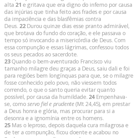
alta
21
e gritava que era digno do inferno por causa
das injúrias que tinha feito aos frades e por causa
da impaciência e das blasfêmias contra
Deus.
22
Durou quinze dias esse pranto admirável,
que brotava do fundo do coração, e ele passava o
tempo só invocando a misericórdia de Deus. Com
essa compunção e essas lágrimas, confessou todos
os seus pecados ao sacerdote.
23
Quando o bem-aventurado Francisco viu
tamanho milagre deu graças a Deus, saiu dali e foi
para regiões bem longínquas para que, se o milagre
fosse conhecido pelo povo, não viessem todos
correndo, o que o santo queria evitar quanto
possível, por causa da humildade.
24
Empenhava-
se, como
servo fiel e prudente
(Mt 24,45)
,
em prestar
a Deus honra e glória, mas procurar para si a
desonra e a ignomínia entre os homens.
25
Mas o leproso, depois daquela cura milagrosa e
de ter a compunção, ficou doente e acabou no