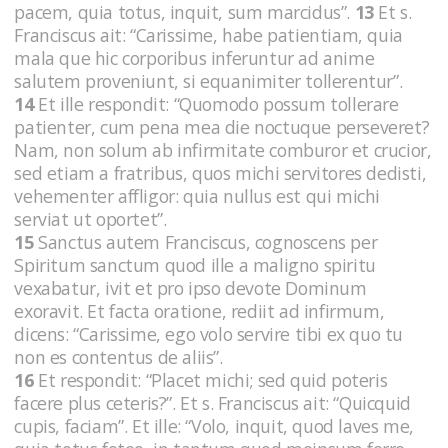
pacem, quia totus, inquit, sum marcidus”.
13
Et s.
Franciscus ait: “Carissime, habe patientiam, quia
mala que hic corporibus inferuntur ad anime
salutem proveniunt, si equanimiter tollerentur”.
14
Et ille respondit: “Quomodo possum tollerare
patienter, cum pena mea die noctuque perseveret?
Nam, non solum ab infirmitate comburor et crucior,
sed etiam a fratribus, quos michi servitores dedisti,
vehementer affligor: quia nullus est qui michi
serviat ut oportet”.
15
Sanctus autem Franciscus, cognoscens per
Spiritum sanctum quod ille a maligno spiritu
vexabatur, ivit et pro ipso devote Dominum
exoravit. Et facta oratione, rediit ad infirmum,
dicens: “Carissime, ego volo servire tibi ex quo tu
non es contentus de aliis”.
16
Et respondit: “Placet michi; sed quid poteris
facere plus ceteris?”. Et s. Franciscus ait: “Quicquid
cupis, faciam”. Et ille: “Volo, inquit, quod laves me,