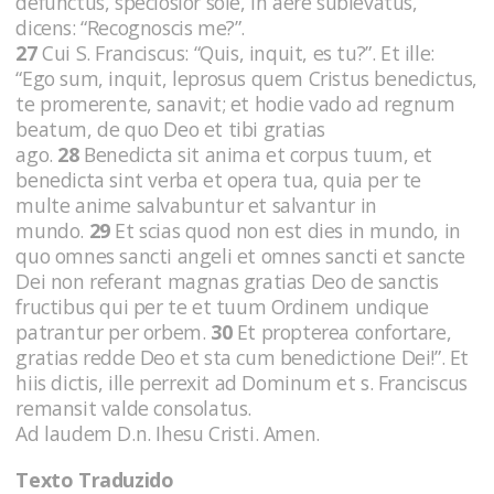
defunctus, speciosior sole, in aere sublevatus,
dicens: “Recognoscis me?”.
27
Cui S. Franciscus: “Quis, inquit, es tu?”. Et ille:
“Ego sum, inquit, leprosus quem Cristus benedictus,
te promerente, sanavit; et hodie vado ad regnum
beatum, de quo Deo et tibi gratias
ago.
28
Benedicta sit anima et corpus tuum, et
benedicta sint verba et opera tua, quia per te
multe anime salvabuntur et salvantur in
mundo.
29
Et scias quod non est dies in mundo, in
quo omnes sancti angeli et omnes sancti et sancte
Dei non referant magnas gratias Deo de sanctis
fructibus qui per te et tuum Ordinem undique
patrantur per orbem.
30
Et propterea confortare,
gratias redde Deo et sta cum benedictione Dei!”. Et
hiis dictis, ille perrexit ad Dominum et s. Franciscus
remansit valde consolatus.
Ad laudem D.n. Ihesu Cristi. Amen.
Texto Traduzido