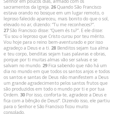
Senhor em poucos dias, armado com os
sacramentos da Igreja.
26
Quando São Francisco
estava orando no bosque em um lugar remoto, o
leproso falecido apareceu, mais bonito do que o sol,
elevado no ar, dizendo: “Tu me reconheces?”.
27
São Francisco disse: “Quem és tu?”. E ele disse:
“Eu sou o leproso que Cristo curou por teu mérito.
Vou hoje para o reino bem-aventurado e por isso
agradeço a Deus e a ti.
28
Benditos sejam tua alma
e teu corpo, benditas sejam tuas palavras e obras,
porque por ti muitas almas vão ser salvas e se
salvam no mundo.
29
Fica sabendo que não há um
dia no mundo em que todos os santos anjos e todos
os santos e santas de Deus não manifestem a Deus
um grande agradecimento pelos santos frutos que
são produzidos em todo o mundo por ti e por tua
Ordem.
30
Por isso, conforta-te, agradece a Deus e
fica com a bênção de Deus!”. Dizendo isso, ele partiu
para o Senhor e São Francisco ficou muito
consolado.