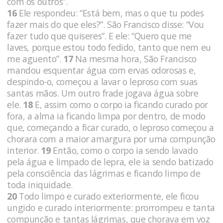
com os outros”.
16
Ele respondeu: “Está bem, mas o que tu podes
fazer mais do que eles?”. São Francisco disse: “Vou
fazer tudo que quiseres”. E ele: “Quero que me
laves, porque estou todo fedido, tanto que nem eu
me aguento”.
17
Na mesma hora, São Francisco
mandou esquentar água com ervas odorosas e,
despindo-o, começou a lavar o leproso com suas
santas mãos. Um outro frade jogava água sobre
ele.
18
E, assim como o corpo ia ficando curado por
fora, a alma ia ficando limpa por dentro, de modo
que, começando a ficar curado, o leproso começou a
chorara com a maior amargura por uma compunção
interior.
19
Então, como o corpo ia sendo lavado
pela água e limpado de lepra, ele ia sendo batizado
pela consciência das lágrimas e ficando limpo de
toda iniquidade.
20
Todo limpo e curado exteriormente, ele ficou
ungido e curado interiormente: prorrompeu e tanta
compunção e tantas lágrimas, que chorava em voz