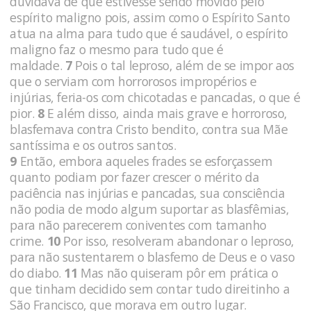
duvidava de que estivesse sendo movido pelo
espírito maligno pois, assim como o Espírito Santo
atua na alma para tudo que é saudável, o espírito
maligno faz o mesmo para tudo que é
maldade.
7
Pois o tal leproso, além de se impor aos
que o serviam com horrorosos impropérios e
injúrias, feria-os com chicotadas e pancadas, o que é
pior.
8
E além disso, ainda mais grave e horroroso,
blasfemava contra Cristo bendito, contra sua Mãe
santíssima e os outros santos.
9
Então, embora aqueles frades se esforçassem
quanto podiam por fazer crescer o mérito da
paciência nas injúrias e pancadas, sua consciência
não podia de modo algum suportar as blasfêmias,
para não parecerem coniventes com tamanho
crime.
10
Por isso, resolveram abandonar o leproso,
para não sustentarem o blasfemo de Deus e o vaso
do diabo.
11
Mas não quiseram pôr em prática o
que tinham decidido sem contar tudo direitinho a
São Francisco, que morava em outro lugar.