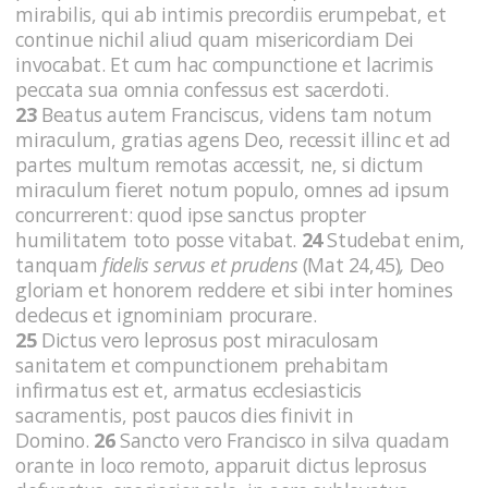
mirabilis, qui ab intimis precordiis erumpebat, et
continue nichil aliud quam misericordiam Dei
invocabat. Et cum hac compunctione et lacrimis
peccata sua omnia confessus est sacerdoti.
23
Beatus autem Franciscus, videns tam notum
miraculum, gratias agens Deo, recessit illinc et ad
partes multum remotas accessit, ne, si dictum
miraculum fieret notum populo, omnes ad ipsum
concurrerent: quod ipse sanctus propter
humilitatem toto posse vitabat.
24
Studebat enim,
tanquam
fidelis servus et prudens
(Mat 24,45)
,
Deo
gloriam et honorem reddere et sibi inter homines
dedecus et ignominiam procurare.
25
Dictus vero leprosus post miraculosam
sanitatem et compunctionem prehabitam
infirmatus est et, armatus ecclesiasticis
sacramentis, post paucos dies finivit in
Domino.
26
Sancto vero Francisco in silva quadam
orante in loco remoto, apparuit dictus leprosus