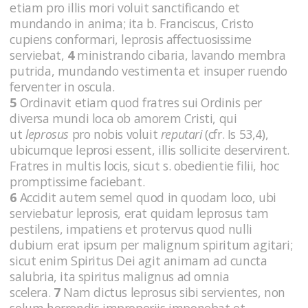
etiam pro illis mori voluit sanctificando et
mundando in anima; ita b. Franciscus, Cristo
cupiens conformari, leprosis affectuosissime
serviebat,
4
ministrando cibaria, lavando membra
putrida, mundando vestimenta et insuper ruendo
ferventer in oscula.
5
Ordinavit etiam quod fratres sui Ordinis per
diversa mundi loca ob amorem Cristi, qui
ut
leprosus
pro nobis voluit
reputari
(cfr. Is 53,4),
ubicumque leprosi essent, illis sollicite deservirent.
Fratres in multis locis, sicut s. obedientie filii, hoc
promptissime faciebant.
6
Accidit autem semel quod in quodam loco, ubi
serviebatur leprosis, erat quidam leprosus tam
pestilens, impatiens et protervus quod nulli
dubium erat ipsum per malignum spiritum agitari;
sicut enim Spiritus Dei agit animam ad cuncta
salubria, ita spiritus malignus ad omnia
scelera.
7
Nam dictus leprosus sibi servientes, non
so­lum horrendis improperiis imponebat et