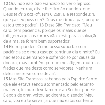
12
Ouvindo isso, São Francisco foi ver o leproso.
Quando entrou, disse-lhe: “Irmão querido, que
Deus
te dê a paz
(cfr. Nm 6,26)!”. Ele respondeu: “E
que paz eu posso ter? Deus me tirou a paz, porque
estou todo podre”. 1
3
Disse São Francisco: “Meu
caro, tem paciência, porque os males que se
infligem aqui aos corpos vão servir para a salvação
da alma, se forem bem suportados”.
14
Ele respondeu: Como posso suportar com
paciência se o meu castigo continua dia e noite? Eu
não estou queimando e sofrendo só por causa da
doença, mas também porque me afligem muito os
frades que me deste como servidores. Nenhum
deles me serve como devia”.
15
Mas São Francisco, sabendo pelo Espírito Santo
que ele estava sendo atormentado pelo espírito
maligno, foi orar devotamente ao Senhor por ele.
Depois de orar, voltou ao doente, dizendo: “Meu
caro, vou eu te servir, já que não estás contente