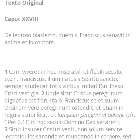
Texto Original
Caput XXVIII
De leproso blasfemo, quem s. Franciscus sanavit in
anima et in corpore.
1
Cum viveret in hoc miserabili et flebili seculo,
b.p.n. Franciscus, illuminatus a Spiritu sancto,
semper studebat totis viribus imitari D.n. Ihesu
Cristi vestigia.
2
Unde sicut Cristus peregrinum
dignatus est fieri, ita b. Franciscus se et suum
Ordinem vere peregrinum ostendit; et etiam in
regula scribi fecit, ut
tanquam peregrini et advene
(cfr.
1Pet 2,11) in hoc seculo Domino Deo servirent.
3
Sicut insuper Cristus venit, non solum servire
leprosis illos sanando et mundando in corpore, sed