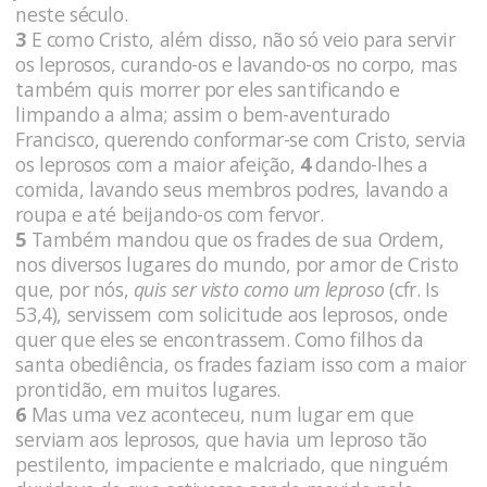
neste século.
3
E como Cristo, além disso, não só veio para servir
os leprosos, curando-os e lavando-os no corpo, mas
também quis morrer por eles santificando e
limpando a alma; assim o bem-aventurado
Francisco, querendo conformar-se com Cristo, servia
os leprosos com a maior afeição,
4
dando-lhes a
comida, lavando seus membros podres, lavando a
roupa e até beijando-os com fervor.
5
Também mandou que os frades de sua Ordem,
nos diversos lugares do mundo, por amor de Cristo
que, por nós,
quis ser visto como um leproso
(cfr. Is
53,4), servissem com solicitude aos leprosos, onde
quer que eles se encontrassem. Como filhos da
santa obediência, os frades faziam isso com a maior
prontidão, em muitos lugares.
6
Mas uma vez aconteceu, num lugar em que
serviam aos leprosos, que havia um leproso tão
pestilento, impaciente e malcriado, que ninguém