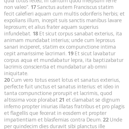
quia totus feteo, in tantum quod meipsum ferre
non valeo”.
17
Sanctus autem Franciscus statim
fecit calefieri aquam cum multis odoriferis herbis; et
expolians illum, incepit suis sanctis manibus lavare
leprosum; et alius frater aquam superius
infundebat.
18
Et sicut corpus sanabat exterius, ita
animam mundabat interius; unde cum leprosus
sanari inciperet, statim ex compunctione intima
cepit amarissime lacrimari.
19
Et sicut lavabatur
corpus aqua et mundabatur lepra, ita baptizabatur
lacrimis conscientia et mundabatur ab omni
iniquitate.
20
Cum vero totus esset lotus et sanatus exterius,
perfecte fuit unctus et sanatus interius: et ideo in
tanta compunctione prorupit et lacrimis, quod
altissima voce plorabat
21
et clamabat se dignum
inferno propter iniurias illatas fratribus et pro plagis
et flagellis que fecerat in eosdem et propter
impatientiam et blasfemias contra Deum.
22
Unde
per quindecim dies duravit sibi planctus ille