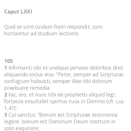
Caput LXXI
Quid se scire cuidam fratri respondit, cum
hortaretur ad studium lectionis.
105
1
Infirmanti sibi et undique pervaso doloribus dixit
aliquando socius eius: “Pater, semper ad Scripturas
confugium habuisti, semper illae tibi dolorum
praebuere remedia.
2
Fac, oro, et nunc tibi de prophetis aliquid legi;
fortassis exsultabit spiritus tuus in Domino (cfr. Luc
1,47)”.
3
Cui sanctus: “Bonum est Scripturae testimonia
legere, bonum est Dominum Deum nostrum in
ipsis exquirere;