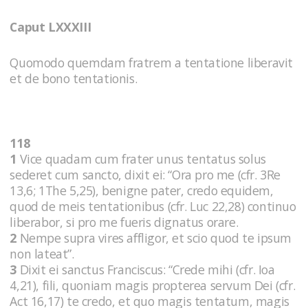
Caput LXXXIII
Quomodo quemdam fratrem a tentatione liberavit
et de bono tentationis.
118
1
Vice quadam cum frater unus tentatus solus
sederet cum sancto, dixit ei: “Ora pro me (cfr. 3Re
13,6; 1The 5,25), benigne pater, credo equidem,
quod de meis tentationibus (cfr. Luc 22,28) continuo
liberabor, si pro me fueris dignatus orare.
2
Nempe supra vires affligor, et scio quod te ipsum
non lateat”.
3
Dixit ei sanctus Franciscus: “Crede mihi (cfr. Ioa
4,21), fili, quoniam magis propterea servum Dei (cfr.
Act 16,17) te credo, et quo magis tentatum, magis