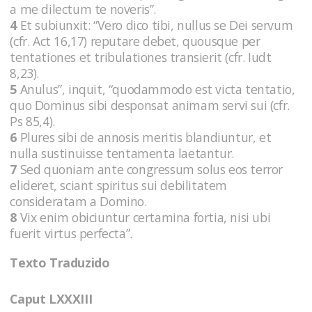
a me dilectum te noveris”.
4
Et subiunxit: “Vero dico tibi, nullus se Dei servum
(cfr. Act 16,17) reputare debet, quousque per
tentationes et tribulationes transierit (cfr. Iudt
8,23).
5
Anulus”, inquit, “quodammodo est victa tentatio,
quo Dominus sibi desponsat animam servi sui (cfr.
Ps 85,4).
6
Plures sibi de annosis meritis blandiuntur, et
nulla sustinuisse tentamenta laetantur.
7
Sed quoniam ante congressum solus eos terror
elideret, sciant spiritus sui debilitatem
consideratam a Domino.
8
Vix enim obiciuntur certamina fortia, nisi ubi
fuerit virtus perfecta”.
Texto Traduzido
Caput LXXXIII