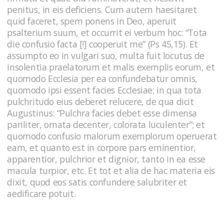
penitus, in eis deficiens. Cum autem haesitaret
quid faceret, spem ponens in Deo, aperuit
psalterium suum, et occurrit ei verbum hoc: “Tota
die confusio facta [!] cooperuit me” (Ps 45,15). Et
assumpto eo in vulgari suo, multa fuit locutus de
insolentia praelatorum et malis exemplis eorum, et
quomodo Ecclesia per ea confundebatur omnis,
quomodo ipsi essent facies Ecclesiae; in qua tota
pulchritudo eius deberet relucere, de qua dicit
Augustinus: “Pulchra facies debet esse dimensa
pariliter, ornata decenter, colorata luculenter”; et
quomodo confusio malorum exemplorum operuerat
eam, et quanto est in corpore pars eminentior,
apparentior, pulchrior et dignior, tanto in ea esse
macula turpior, etc. Et tot et alia de hac materia eis
dixit, quod eos satis confundere salubriter et
aedificare potuit.