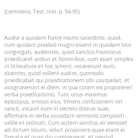
(Lemmens, Test. min. p. 94‑95)
Audivi a quodam fratre nostro sacerdote, quod,
cum quidam praelati magni essent in quodam loco
congregati, audientes, quod sanctus Franciscus
praedicaret avibus et hominibus, cum esset simplex
in litteratura et hoc scirent, vocaverunt eum,
dicentes, quod vellent audire, quomodo
praedicabat qui praedicationem sibi usurpabat, et
assignaverunt ei diem, in qua coram eis proponeret
verba praedicationis. Tunc unus maximus
episcopus, amicus eius, timens confusionem viri
sancti, vocavit eum in secreto domus suae,
affirmans ei verba cuiusdarn sermonis compositi
valde et ordinati. Cum autem sanctus vir venisset
ad dictum locum, voluit proponere quae erant ei
firmata et quae diu ruminaverat, et nescivit