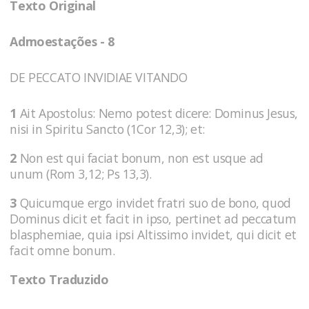
Texto Original
Admoestações - 8
DE PECCATO INVIDIAE VITANDO
1
Ait Apostolus: Nemo potest dicere: Dominus Jesus,
nisi in Spiritu Sancto (1Cor 12,3); et:
2
Non est qui faciat bonum, non est usque ad
unum (Rom 3,12; Ps 13,3).
3
Quicumque ergo invidet fratri suo de bono, quod
Dominus dicit et facit in ipso, pertinet ad peccatum
blasphemiae, quia ipsi Altissimo invidet, qui dicit et
facit omne bonum.
Texto Traduzido