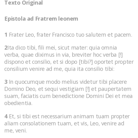
Texto Original
Epistola ad Fratrem leonem
1
Frater Leo, frater Francisco tuo salutem et pacem.
2
Ita dico tibi, fili mei, sicut mater: quia omnia
verba, quae diximus in via, breviter hoc verba [!]
dispono et consilio, et si dopo [tibi?] oportet propter
consilium venire ad me, quia ita consilio tibi:
3
In quocumque modo melius videtur tibi placere
Domino Deo, et sequi vestigiam [!] et paupertatem
suam, faciatis cum benedictione Domini Dei et mea
obedientia.
4
Et, si tibi est necessarium animam tuam propter
aliam consolationem tuam, et vis, Leo, venire ad
me, veni.