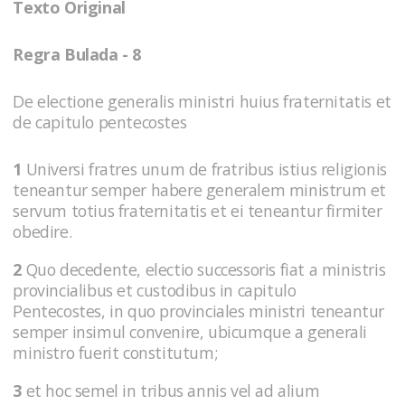
Texto Original
Regra Bulada - 8
De electione generalis ministri huius fraternitatis et
de capitulo pentecostes
1
Universi fratres unum de fratribus istius religionis
teneantur semper habere generalem ministrum et
servum totius fraternitatis et ei teneantur firmiter
obedire.
2
Quo decedente, electio successoris fiat a ministris
provincialibus et custodibus in capitulo
Pentecostes, in quo provinciales ministri teneantur
semper insimul convenire, ubicumque a generali
ministro fuerit constitutum;
3
et hoc semel in tribus annis vel ad alium