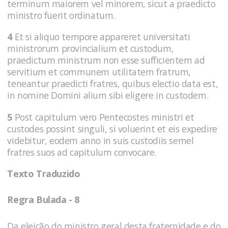
terminum maiorem vel minorem, sicut a praedicto
ministro fuerit ordinatum.
4
Et si aliquo tempore appareret universitati
ministrorum provincialium et custodum,
praedictum ministrum non esse sufficientem ad
servitium et communem utilitatem fratrum,
teneantur praedicti fratres, quibus electio data est,
in nomine Domini alium sibi eligere in custodem.
5
Post capitulum vero Pentecostes ministri et
custodes possint singuli, si voluerint et eis expedire
videbitur, eodem anno in suis custodiis semel
fratres suos ad capitulum convocare.
Texto Traduzido
Regra Bulada - 8
Da eleição do ministro geral desta fraternidade e do