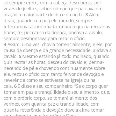
se sem­pre ereto, com a cabeça descoberta, por
vezes de joelhos, sobre­tudo porque passava em
oração a maior parte do dia e da noite.
3
Além
disso, quando ia a pé pelo mundo, sempre
interrom­pia a caminhada, quando queria recitar as
horas; se, por causa da doença, andava a cavalo,
sempre desmontava para rezar o oficio.
4
Assim, uma vez, chovia torrencialmente, e ele, por
causa da doença e da grande necessidade, andava a
cavalo.
5
Mesmo estando já todo molhado, quando
quis recitar as horas, desceu do cavalo e, perma­
necendo de pé e chovendo continuamente sobre
ele, rezou o oficio com tanto fervor de devoção e
reverência como se estivesse na igreja ou na
cela.
6
E disse a seu companheiro: “Se o corpo quer
to­mar em paz e tranqüilidade o seu alimento, que,
com o próprio cor­po, se tomará alimento dos
vermes, com quanta paz e tranquilida­de, com
quanta reverência e devoção deve a alma tomar
seu ali­mento, que é o próprio Deus”.