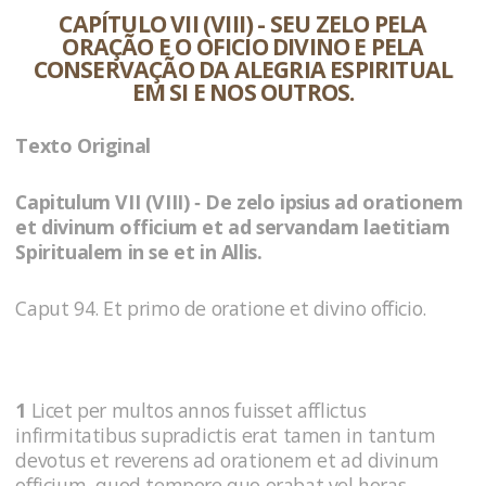
CAPÍTULO VII (VIII) - SEU ZELO PELA
ORAÇÃO E O OFICIO DIVINO E PELA
CONSERVAÇÃO DA ALEGRIA ESPIRITUAL
EM SI E NOS OUTROS.
Texto Original
Capitulum VII (VIII) ‑ De zelo ipsius ad orationem
et divinum officium et ad servandam laetitiam
Spiritualem in se et in Allis.
Caput 94. Et primo de oratione et divino officio.
1
Licet per multos annos fuisset afflictus
infirmitatibus supradictis erat tamen in tantum
devotus et reverens ad orationem et ad divinum
officium, quod tempore quo orabat vel horas