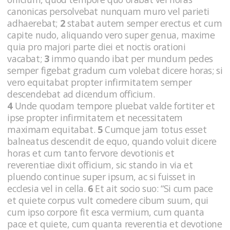
canonicas persolvebat nunquam muro vel parieti
adhaerebat;
2
stabat autem semper erectus et cum
capite nudo, aliquando vero super genua, maxime
quia pro majori parte diei et noctis orationi
vacabat;
3
immo quando ibat per mundum pedes
semper figebat gradum cum volebat dicere horas; si
vero equitabat propter infirmitatem semper
descendebat ad dicendum officium.
4
Unde quodam tempore pluebat valde fortiter et
ipse propter infirmitatem et necessitatem
maximam equitabat.
5
Cumque jam totus esset
balneatus descendit de equo, quando voluit dicere
horas et cum tanto fervore devotionis et
reverentiae dixit officium, sic stando in via et
pluendo continue super ipsum, ac si fuisset in
ecclesia vel in cella.
6
Et ait socio suo: “Si cum pace
et quiete corpus vult comedere cibum suum, qui
cum ipso corpore fit esca vermium, cum quanta
pace et quiete, cum quanta reverentia et devotione