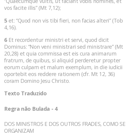
“Quaecumque vultis, ut faciant vobis homines, et
vos facite illis” (Mt 7,12);
5
et: “Quod non vis tibi fieri, non facias alteri” (Tob
4,16).
6
Et recordentur ministri et servi, quod dicit
Dominus: “Non veni ministrari sed ministrare” (Mt
20,28) et quia commissa est eis cura animarum
fratrum, de quibus, si aliquid perderetur propter
eorum culpam et malum exemplum, in die iudicii
oportebit eos reddere rationem (cfr. Mt 12, 36)
coram Domino Jesu Christo.
Texto Traduzido
Regra não Bulada - 4
DOS MINISTROS E DOS OUTROS FRADES, COMO SE
ORGANIZAM