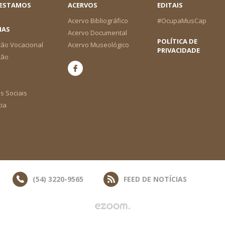
 ESTAMOS
ACERVOS
EDITAIS
Acervo Bibliográfico
#OcupaMusCap
IAS
Acervo Documental
POLÍTICA DE
ão Vocacional
Acervo Museológico
PRIVACIDADE
ção
s Sociais
cia
(54) 3220-9565
FEED DE NOTÍCIAS