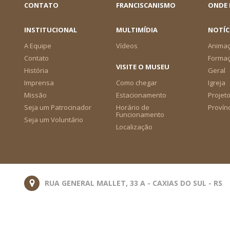
CONTATO
FRANCISCANISMO
ONDE
INSTITUCIONAL
MULTIMÍDIA
NOTÍC
A Equipe
Vídeos
Animaç
Contato
Forma
VISITE O MUSEU
História
Geral
Imprensa
Como chegar
Igreja
Missão
Estacionamento
Projeto
Seja um Patrocinador
Horário de
Provín
Funcionamento
Seja um Voluntário
Localização
RUA GENERAL MALLET, 33 A - CAXIAS DO SUL - RS