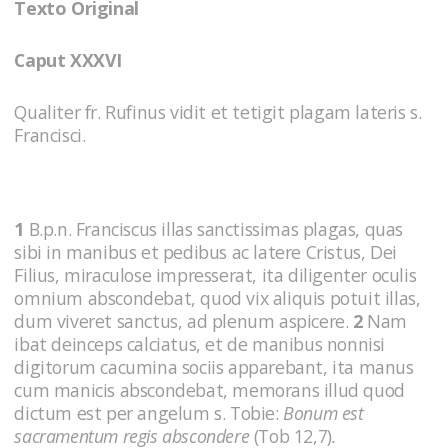
Texto Original
Caput XXXVI
Qualiter fr. Rufinus vidit et tetigit plagam la­teris s.
Francisci.
1
B.p.n. Franciscus illas sanctissimas plagas, quas
sibi in manibus et pedibus ac latere Cristus, Dei
Filius, miraculose impresserat, ita diligenter oculis
omnium abscondebat, quod vix aliquis potuit illas,
dum viveret sanctus, ad plenum aspicere.
2
Nam
ibat deinceps calciatus, et de manibus nonnisi
digitorum cacumina sociis apparebant, ita manus
cum manicis abscondebat, memorans illud quod
dictum est per angelum s. Tobie:
Bonum est
sacramentum regis abscondere
(Tob 12,7)
.