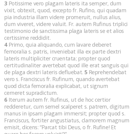
3
Potissime vero plagam lateris ita semper, dum
vixit, obtexit, quod, excepto fr. Rufino, qui quadam
pia industria illam videre promeruit, nullus alius,
dum viveret, videre valuit. Fr. autem Rufinus triplici
testimonio de sanctissima plaga lateris se et alios
certissime reddidit.
4
Primo, quia aliquando, cum lavare deberet
femoralia s. patris, inveniebat illa ex parte dextri
lateris multipliciter cruentata; propter quod
certitudinaliter avertebat quod ille erat sanguis qui
de plaga dextri lateris defluebat.
5
Reprehendebat
vero s. Franciscus fr. Rufinum, quando avertebat
quod dicta femoralia explicabat, ut signum
cerneret supradictum.
6
Iterum autem fr. Rufinus, ut de hoc certior
redderetur, cum semel scalperet s. patrem, digitum
manus in ipsam plagam immersit; propter quod s.
Franciscus, fortiter angustiatus, clamorem magnum
emisit, dicens: “Parcat tibi Deus, o fr. Rufine! Et
quare hoc facere voluisti?”.