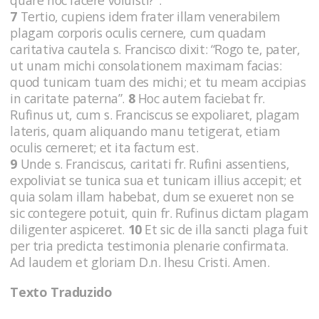
7
Tertio, cupiens idem frater illam venerabilem
plagam corporis oculis cernere, cum quadam
caritativa cautela s. Francisco dixit: “Rogo te, pater,
ut unam michi consolationem maximam facias:
quod tunicam tuam des michi; et tu meam accipias
in caritate paterna”.
8
Hoc autem faciebat fr.
Rufinus ut, cum s. Franciscus se expoliaret, plagam
lateris, quam aliquando manu tetigerat, etiam
oculis cerneret; et ita factum est.
9
Unde s. Franciscus, caritati fr. Rufini assentiens,
expoliviat se tunica sua et tunicam illius accepit; et
quia solam illam habebat, dum se exueret non se
sic contegere potuit, quin fr. Rufinus dictam plagam
diligenter aspiceret.
10
Et sic de illa sancti plaga fuit
per tria predicta testimonia plenarie confirmata.
Ad laudem et gloriam D.n. Ihesu Cristi. Amen.
Texto Traduzido