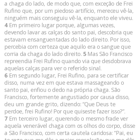
a chaga do lado, de modo que, com exceção de Frei
Rufino que, por um piedoso artifício, mereceu vê-la,
ninguém mais conseguiu vê-la, enquanto ele viveu.
4
Em primeiro lugar porque, algumas vezes,
devendo lavar as calças do santo pai, descobria que
estavam ensanguentadas do lado direito. Por isso,
percebia com certeza que aquilo era o sangue que
corria da chaga do lado direito.
5
Mas São Francisco
repreendia Frei Rufino quando via que desdobrava
aquelas calças para ver o referido sinal.
6
Em segundo lugar, Frei Rufino, para se certificar
disso, numa vez em que estava massageando o
santo pai, enfiou o dedo na própria chaga. São
Francisco, fortemente angustiado por causa disso,
deu um grande grito, dizendo: “Que Deus te
perdoe, frei Rufino! Por que quiseste fazer isso?”.
7
Em terceiro lugar, querendo o mesmo frade ver
aquela venerável chaga com os olhos do corpo, disse
a São Francisco, com certa cautela caridosa: “Pai, eu
te rogo que me dês a maior consolação: que me dês