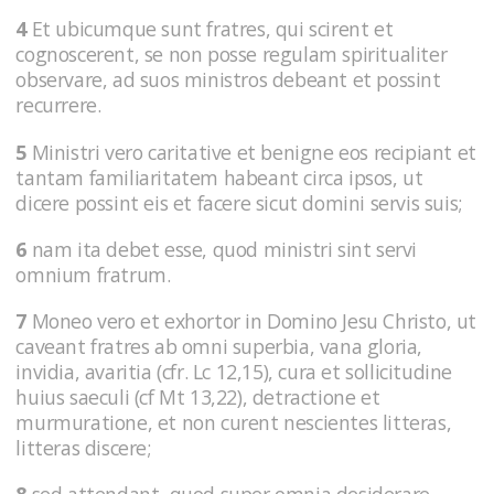
4
Et ubicumque sunt fratres, qui scirent et
cognoscerent, se non posse regulam spiritualiter
observare, ad suos ministros debeant et possint
recurrere.
5
Ministri vero caritative et benigne eos recipiant et
tantam familiaritatem habeant circa ipsos, ut
dicere possint eis et facere sicut domini servis suis;
6
nam ita debet esse, quod ministri sint servi
omnium fratrum.
7
Moneo vero et exhortor in Domino Jesu Christo, ut
caveant fratres ab omni superbia, vana gloria,
invidia, avaritia (cfr. Lc 12,15), cura et sollicitudine
huius saeculi (cf Mt 13,22), detractione et
murmuratione, et non curent nescientes litteras,
litteras discere;