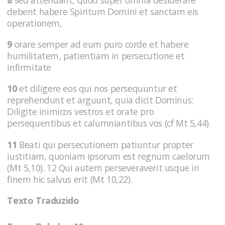
8
sed attendant, quod super omnia desiderare
debent habere Spiritum Domini et sanctam eis
operationem,
9
orare semper ad eum puro corde et habere
humilitatem, patientiam in persecutione et
infirmitate
10
et diligere eos qui nos persequuntur et
reprehendunt et arguunt, quia dicit Dominus:
Diligite inimicos vestros et orate pro
persequentibus et calumniantibus vos (cf Mt 5,44).
11
Beati qui persecutionem patiuntur propter
iustitiam, quoniam ipsorum est regnum caelorum
(Mt 5,10). 12 Qui autem perseveraverit usque in
finem hic salvus erit (Mt 10,22).
Texto Traduzido