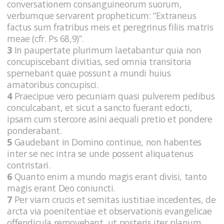
conversationem consanguineorum suorum,
verbumque servarent propheticum: “Extraneus
factus sum fratribus meis et peregrinus filiis matris
meae (cfr. Ps 68,9)”.
3
In paupertate plurimum laetabantur quia non
concupiscebant divitias, sed omnia transitoria
spernebant quae possunt a mundi huius
amatoribus concupisci.
4
Praecipue vero pecuniam quasi pulverem pedibus
conculcabant, et sicut a sancto fuerant edocti,
ipsam cum stercore asini aequali pretio et pondere
ponderabant.
5
Gaudebant in Domino continue, non habentes
inter se nec intra se unde possent aliquatenus
contristari.
6
Quanto enim a mundo magis erant divisi, tanto
magis erant Deo coniuncti.
7
Per viam crucis et semitas iustitiae incedentes, de
arcta via poenitentiae et observationis evangelicae
offendicula removebant, ut posteris iter planum