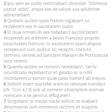
2
Ipsi vero ex corde remittebant dicentes: “Dominus
parcat vobis”, atque eos de salute sua salubriter
admonebant.
3
Quidam autem ipsos fratres rogabant ut
reciperent eos in societatem suam.
4
Et quia omnes illi sex habebant auctoritatem
recipiendi ad ordinem a beato Francisco propter
paucitatem fratrum, in societatem suam aliquos
receperunt cum quibus sic receptis, statuto
termino, omnes ad Sanctam Mariam de Portiuncula
sunt reversi.
5
Quando autem se invicem revidebant, tanta
iocunditate replebantur et gaudio ac si nihil
recordarentur eorum quae passi fuerant ab iniquis.
6
Solliciti erant quotidie orare et laborare manibus
(cfr. 1Cor 4,12) suis ut omnem otiositatem animae
inimicam a se penitus effugarent.
7
Surgebant in media nocte solliciti et orabant
devotissime cum immensis lacrimis et suspiriis.