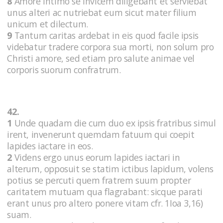
8
Amore intimo se invicem diligebant et serviebat
unus alteri ac nutriebat eum sicut mater filium
unicum et dilectum.
9
Tantum caritas ardebat in eis quod facile ipsis
videbatur tradere corpora sua morti, non solum pro
Christi amore, sed etiam pro salute animae vel
corporis suorum confratrum.
42.
1
Unde quadam die cum duo ex ipsis fratribus simul
irent, invenerunt quemdam fatuum qui coepit
lapides iactare in eos.
2
Videns ergo unus eorum lapides iactari in
alterum, opposuit se statim ictibus lapidum, volens
potius se percuti quem fratrem suum propter
caritatem mutuam qua flagrabant: sicque parati
erant unus pro altero ponere vitam cfr. 1Ioa 3,16)
suam.