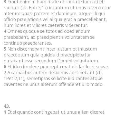
3
Erant enim in humilitate et caritate fundati et
radicati (cfr. Eph 3,17) intantum ut unus revereretur
alterum quasi patrem et dominum, atque illi qui
officio praelationis vel aliqua gratia praecellebant,
humiliores et viliores caeteris viderentur.
4
Omnes quoque se totos ad obediendum
praebebant, ad praecipientis voluntatem se
continuo praeparantes.
5
Non discernebant inter iustum et iniustum
praeceptum quia quidquid praecipiebatur
putabant esse secundum Domini voluntatem.
6
Et ideo implere praecepta erat eis facile et suave.
7
A carnalibus autem desideriis abstinebant (cfr.
1Pet 2,11), semetipsos sollicite iudicantes atque
caventes ne unus alterum offenderet ullo modo.
43.
1
Et si quando contingebat ut unus alteri diceret