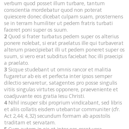
verbum quod posset illum turbare, tantum
conscientia mordebatur quod non poterat
quiescere donec dicebat culpam suam, prosternens
se in terram humiliter ut pedem fratris turbati
faceret poni super os suum.
2
Quod si frater turbatus pedem super os alterius
ponere nolebat, si erat praelatus ille qui turbaverat
alterum praecipiebat illi ut pedem poneret super os
suum, si vero erat subditus faciebat hoc illi praecipi
a praelato.
3
Sicque studebant ut omnis rancor et malitia
fugaretur ab eis et perfecta inter ipsos semper
dilectio servaretur, satagentes pro posse singulis
vitiis singulas virtutes opponere, praeveniente et
coadjuvante eos gratia Iesu Christi.
4
Nihil insuper sibi proprium vindicabant, sed libris
et aliis collatis eisdem utebantur communiter (cfr.
Act 2,44; 4,32) secundum formam ab apostolis
traditam et servatam.
5
Cum autem in eis et inter eos esset vera