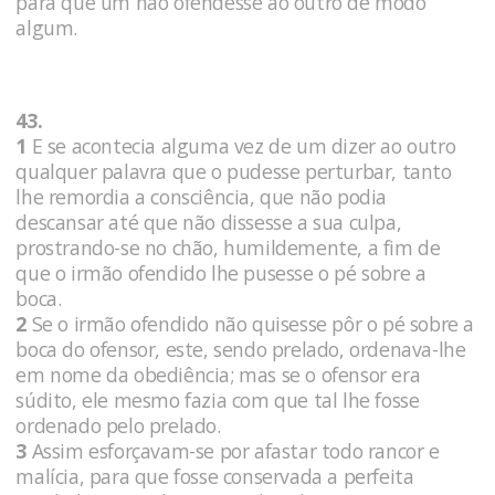
para que um não ofendesse ao outro de modo
algum.
43.
1
E se acontecia alguma vez de um dizer ao outro
qualquer palavra que o pudesse perturbar, tanto
lhe remordia a consciência, que não podia
descansar até que não dissesse a sua culpa,
prostrando-se no chão, humildemente, a fim de
que o irmão ofendido lhe pusesse o pé sobre a
boca.
2
Se o irmão ofendido não quisesse pôr o pé sobre a
boca do ofensor, este, sendo prelado, ordenava-lhe
em nome da obediência; mas se o ofensor era
súdito, ele mesmo fazia com que tal lhe fosse
ordenado pelo prelado.
3
Assim esforçavam-se por afastar todo rancor e
malícia, para que fosse conservada a perfeita