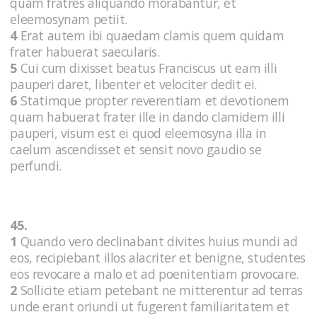
quam fratres aliquando morabantur, et
eleemosynam petiit.
4
Erat autem ibi quaedam clamis quem quidam
frater habuerat saecularis.
5
Cui cum dixisset beatus Franciscus ut eam illi
pauperi daret, libenter et velociter dedit ei.
6
Statimque propter reverentiam et devotionem
quam habuerat frater ille in dando clamidem illi
pauperi, visum est ei quod eleemosyna illa in
caelum ascendisset et sensit novo gaudio se
perfundi.
45.
1
Quando vero declinabant divites huius mundi ad
eos, recipiebant illos alacriter et benigne, studentes
eos revocare a malo et ad poenitentiam provocare.
2
Sollicite etiam petebant ne mitterentur ad terras
unde erant oriundi ut fugerent familiaritatem et