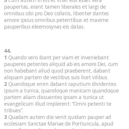
paupertas, erant tamen liberales et largi de
omnibus sibi pro Deo collatis, libenter dantes
amore ipsius omnibus petentibus et maxime
pauperibus eleemosynas eis datas.
44.
1
Quando vero ibant per viam et inveniebant
pauperes petentes aliquid ab eis amore Dei, cum
non habebant aliud quod praeberent, dabant
aliquam partem de vestibus suis licet vilibus.
2
Quandoque enim dabant caputium dividentes
ipsum a tunica, quandoque manicam quandoque
partem aliam dissuentes ipsam a tunica ut
evangelicum illud implerent: “Omni petenti te
tribues”.
3
Quadam autem die venit quidam pauper ad
ecclesiam Sanctae Mariae de Portiuncula, apud