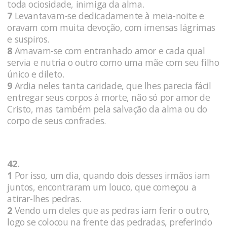
toda ociosidade, inimiga da alma.
7
Levantavam-se dedicadamente à meia-noite e
oravam com muita devoção, com imensas lágrimas
e suspiros.
8
Amavam-se com entranhado amor e cada qual
servia e nutria o outro como uma mãe com seu filho
único e dileto.
9
Ardia neles tanta caridade, que lhes parecia fácil
entregar seus corpos à morte, não só por amor de
Cristo, mas também pela salvação da alma ou do
corpo de seus confrades.
42.
1
Por isso, um dia, quando dois desses irmãos iam
juntos, encontraram um louco, que começou a
atirar-lhes pedras.
2
Vendo um deles que as pedras iam ferir o outro,
logo se colocou na frente das pedradas, preferindo