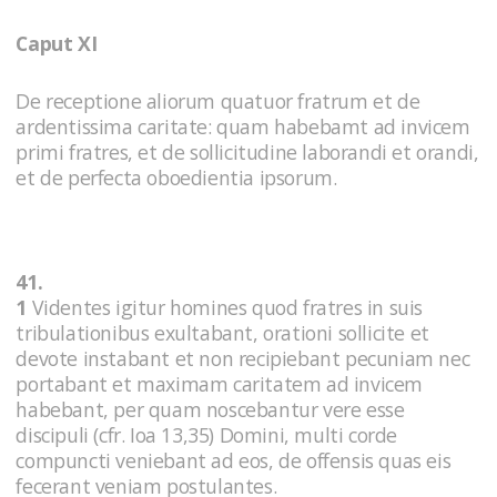
Caput XI
De receptione aliorum quatuor fratrum et de
ardentissima caritate: quam habebamt ad invicem
primi fratres, et de sollicitudine laborandi et orandi,
et de perfecta oboedientia ipsorum.
41.
1
Videntes igitur homines quod fratres in suis
tribulationibus exultabant, orationi sollicite et
devote instabant et non recipiebant pecuniam nec
portabant et maximam caritatem ad invicem
habebant, per quam noscebantur vere esse
discipuli (cfr. Ioa 13,35) Domini, multi corde
compuncti veniebant ad eos, de offensis quas eis
fecerant veniam postulantes.