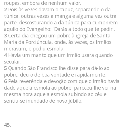
roupas, embora de nenhum valor.
2
Pois às vezes davam o capuz, separando-o da
túnica, outras vezes a manga e alguma vez outra
parte, descosturando-a da túnica para cumprirem
aquilo do Evangelho: “Darás a todo que te pedir”.
3
Certa dia chegou um pobre à igreja de Santa
Maria da Porciúncula, onde, às vezes, os irmãos
moravam, e pediu esmola.
4
Havia um manto que um irmão usara quando
secular.
5
Quando São Francisco lhe disse para dá-lo ao
pobre, deu-o de boa vontade e rapidamente.
6
Pela reverência e devoção com que o irmão havia
dado aquela esmola ao pobre, pareceu-lhe ver na
mesma hora aquela esmola subindo ao céu e
sentiu-se inundado de novo júbilo.
45.