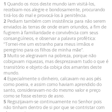
1
Quando os ricos deste mundo iam visitá-los,
recebiam-nos alegre e bondosamente, procurando
tirá-los do mal e provocá-los à penitência.
2
Pediam também com insistência para não serem
enviados às terras de onde eram oriundos, a fim de
fugirem à familiaridade e convivência com seus
consangüíneos, e observar a palavra profética:
“Tornei-me um estranho para meus irmãos e
peregrino para os filhos de minha mãe”.
3
Muito se alegravam na pobreza, porque não
cobiçavam riquezas, mas desprezavam tudo o que é
transitório e objeto da cobiça dos amantes deste
mundo.
4
Especialmente o dinheiro, calcavam-no aos pés
como poeira, e assim como haviam aprendido do
santo, consideravam-no do mesmo valor e preço
como se fosse esterco de asno.
5
Regozijavam-se continuamente no Senhor pois
não tinham dentro de si por que se contristar com