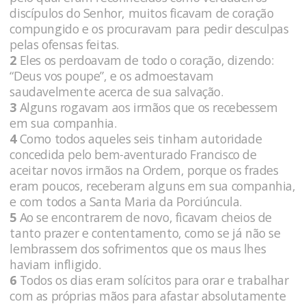
discípulos do Senhor, muitos ficavam de coração
compungido e os procuravam para pedir desculpas
pelas ofensas feitas.
2
Eles os perdoavam de todo o coração, dizendo:
“Deus vos poupe”, e os admoestavam
saudavelmente acerca de sua salvação.
3
Alguns rogavam aos irmãos que os recebessem
em sua companhia.
4
Como todos aqueles seis tinham autoridade
concedida pelo bem-aventurado Francisco de
aceitar novos irmãos na Ordem, porque os frades
eram poucos, receberam alguns em sua companhia,
e com todos a Santa Maria da Porciúncula.
5
Ao se encontrarem de novo, ficavam cheios de
tanto prazer e contentamento, como se já não se
lembrassem dos sofrimentos que os maus lhes
haviam infligido.
6
Todos os dias eram solícitos para orar e trabalhar
com as próprias mãos para afastar absolutamente