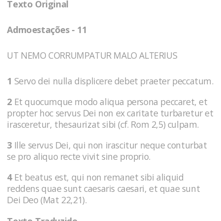
Texto Original
Admoestações - 11
UT NEMO CORRUMPATUR MALO ALTERIUS
1
Servo dei nulla displicere debet praeter peccatum.
2
Et quocumque modo aliqua persona peccaret, et
propter hoc servus Dei non ex caritate turbaretur et
irasceretur, thesaurizat sibi (cf. Rom 2,5) culpam.
3
Ille servus Dei, qui non irascitur neque conturbat
se pro aliquo recte vivit sine proprio.
4
Et beatus est, qui non remanet sibi aliquid
reddens quae sunt caesaris caesari, et quae sunt
Dei Deo (Mat 22,21).
Texto Traduzido