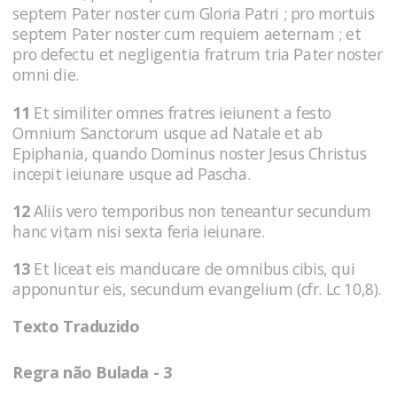
septem Pater noster cum Gloria Patri ; pro mortuis
septem Pater noster cum requiem aeternam ; et
pro defectu et negligentia fratrum tria Pater noster
omni die.
11
Et similiter omnes fratres ieiunent a festo
Omnium Sanctorum usque ad Natale et ab
Epiphania, quando Dominus noster Jesus Christus
incepit ieiunare usque ad Pascha.
12
Aliis vero temporibus non teneantur secundum
hanc vitam nisi sexta feria ieiunare.
13
Et liceat eis manducare de omnibus cibis, qui
apponuntur eis, secundum evangelium (cfr. Lc 10,8).
Texto Traduzido
Regra não Bulada - 3