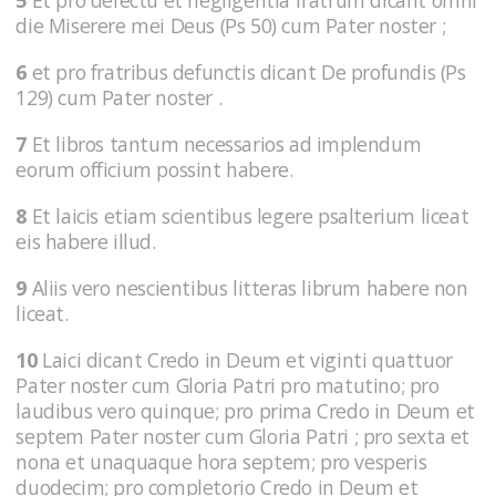
die Miserere mei Deus (Ps 50) cum Pater noster ;
6
et pro fratribus defunctis dicant De profundis (Ps
129) cum Pater noster .
7
Et libros tantum necessarios ad implendum
eorum officium possint habere.
8
Et laicis etiam scientibus legere psalterium liceat
eis habere illud.
9
Aliis vero nescientibus litteras librum habere non
liceat.
10
Laici dicant Credo in Deum et viginti quattuor
Pater noster cum Gloria Patri pro matutino; pro
laudibus vero quinque; pro prima Credo in Deum et
septem Pater noster cum Gloria Patri ; pro sexta et
nona et unaquaque hora septem; pro vesperis
duodecim; pro completorio Credo in Deum et