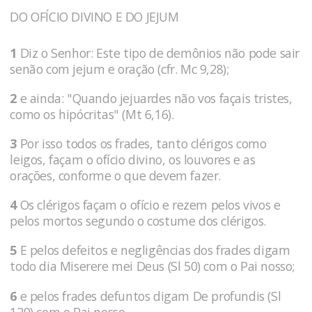
DO OFÍCIO DIVINO E DO JEJUM
1
Diz o Senhor: Este tipo de demônios não pode sair
senão com jejum e oração (cfr. Mc 9,28);
2
e ainda: "Quando jejuardes não vos façais tristes,
como os hipócritas" (Mt 6,16).
3
Por isso todos os frades, tanto clérigos como
leigos, façam o ofício divino, os louvores e as
orações, conforme o que devem fazer.
4
Os clérigos façam o ofício e rezem pelos vivos e
pelos mortos segundo o costume dos clérigos.
5
E pelos defeitos e negligências dos frades digam
todo dia Miserere mei Deus (Sl 50) com o Pai nosso;
6
e pelos frades defuntos digam De profundis (Sl
129) com o Pai nosso.