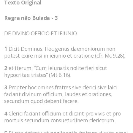
Texto Original
Regra não Bulada - 3
DE DIVINO OFFICIO ET IEIUNIO
1
Dicit Dominus: Hoc genus daemoniorum non
potest exire nisi in ieiunio et oratione (cfr. Mc 9,28);
2
et iterum: “Cum ieiunatis nolite fieri sicut
hypocritae tristes” (Mt 6,16).
3
Propter hoc omnes fratres sive clerici sive laici
faciant divinum officium, laudes et orationes,
secundum quod debent facere.
4
Clerici faciant officium et dicant pro vivis et pro
mortuis secundum consuetudinem clericorum.
5
Et pro defectu et negligentia fratrum dicant omni