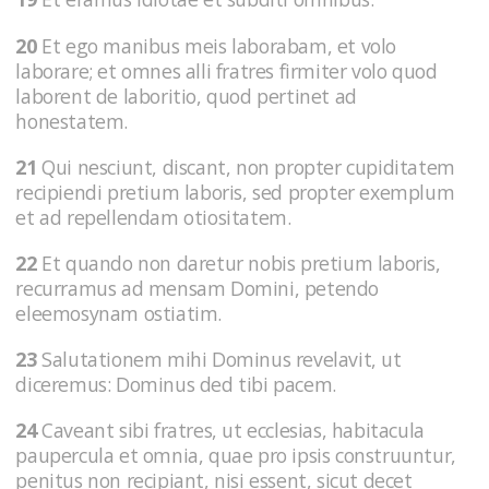
20
Et ego manibus meis laborabam, et volo
laborare; et omnes alli fratres firmiter volo quod
laborent de laboritio, quod pertinet ad
honestatem.
21
Qui nesciunt, discant, non propter cupiditatem
recipiendi pretium laboris, sed propter exemplum
et ad repellendam otiositatem.
22
Et quando non daretur nobis pretium laboris,
recurramus ad mensam Domini, petendo
eleemosynam ostiatim.
23
Salutationem mihi Dominus revelavit, ut
diceremus: Dominus ded tibi pacem.
24
Caveant sibi fratres, ut ecclesias, habitacula
paupercula et omnia, quae pro ipsis construuntur,
penitus non recipiant, nisi essent, sicut decet