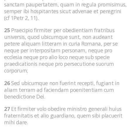
sanctam paupertatem, quam in regula promisimus,
semper ibi hospitantes sicut advenae et peregrini
(cf 1Petr 2, 11).
25
Praecipio firmiter per obedientiam fratribus
universis, quod ubicumque sunt, non audeant
petere aliquam litteram in curia Romana, per se
neque per interpositam personam, neque pro
ecclesia neque pro alio loco neque sub specie
praedicationis neque pro persecutione suorum
corporum;
26
Sed ubicumque non fuerint recepti, fugiant in
aliam terram ad faciendam poenitentiam cum
benedictione Dei.
27
Et firmiter volo obedire ministro generali huius
fraternitatis et alio guardiano, quem sibi placuerit
mihi dare.