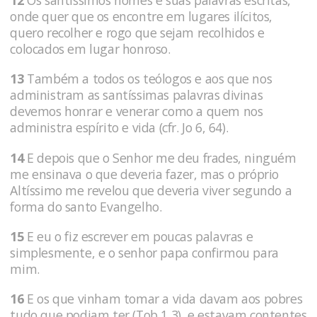
12
Os santíssimos nomes e suas palavras escritas,
onde quer que os encontre em lugares ilícitos,
quero recolher e rogo que sejam recolhidos e
colocados em lugar honroso.
13
Também a todos os teólogos e aos que nos
administram as santíssimas palavras divinas
devemos honrar e venerar como a quem nos
administra espírito e vida (cfr. Jo 6, 64).
14
E depois que o Senhor me deu frades, ninguém
me ensinava o que deveria fazer, mas o próprio
Altíssimo me revelou que deveria viver segundo a
forma do santo Evangelho.
15
E eu o fiz escrever em poucas palavras e
simplesmente, e o senhor papa confirmou para
mim.
16
E os que vinham tomar a vida davam aos pobres
tudo que podiam ter (Tob 1,3), e estavam contentes