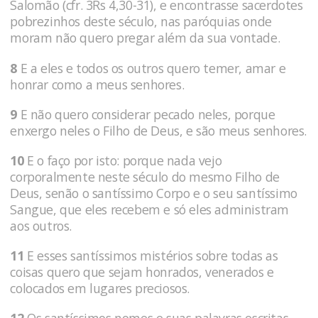
Salomão (cfr. 3Rs 4,30-31), e encontrasse sacerdotes
pobrezinhos deste século, nas paróquias onde
moram não quero pregar além da sua vontade.
8
E a eles e todos os outros quero temer, amar e
honrar como a meus senhores.
9
E não quero considerar pecado neles, porque
enxergo neles o Filho de Deus, e são meus senhores.
10
E o faço por isto: porque nada vejo
corporalmente neste século do mesmo Filho de
Deus, senão o santíssimo Corpo e o seu santíssimo
Sangue, que eles recebem e só eles administram
aos outros.
11
E esses santíssimos mistérios sobre todas as
coisas quero que sejam honrados, venerados e
colocados em lugares preciosos.