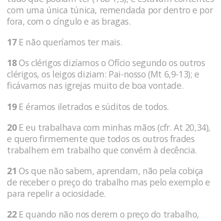
com uma única túnica, remendada por dentro e por
fora, com o cíngulo e as bragas.
17
E não queríamos ter mais.
18
Os clérigos dizíamos o Ofício segundo os outros
clérigos, os leigos diziam: Pai-nosso (Mt 6,9-13); e
ficávamos nas igrejas muito de boa vontade.
19
E éramos iletrados e súditos de todos.
20
E eu trabalhava com minhas mãos (cfr. At 20,34),
e quero firmemente que todos os outros frades
trabalhem em trabalho que convém à decência.
21
Os que não sabem, aprendam, não pela cobiça
de receber o preço do trabalho mas pelo exemplo e
para repelir a ociosidade.
22
E quando não nos derem o preço do trabalho,