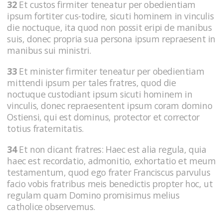
32
Et custos firmiter teneatur per obedientiam
ipsum fortiter cus-todire, sicuti hominem in vinculis
die noctuque, ita quod non possit eripi de manibus
suis, donec propria sua persona ipsum repraesent in
manibus sui ministri.
33
Et minister firmiter teneatur per obedientiam
mittendi ipsum per tales fratres, quod die
noctuque custodiant ipsum sicuti hominem in
vinculis, donec repraesentent ipsum coram domino
Ostiensi, qui est dominus, protector et corrector
totius fraternitatis.
34
Et non dicant fratres: Haec est alia regula, quia
haec est recordatio, admonitio, exhortatio et meum
testamentum, quod ego frater Franciscus parvulus
facio vobis fratribus meis benedictis propter hoc, ut
regulam quam Domino promisimus melius
catholice observemus.