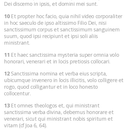
Dei discerno in ipsis, et domini mei sunt.
10
Et propter hoc facio, quia nihil video corporaliter
in hoc saeculo de ipso altissimo Filio Dei, nisi
sanctissimum corpus et sanctissimum sanguinem
suum, quod ipsi recipiunt et ipsi soli aliis
ministrant.
11
Et haec sanctissima mysteria super omnia volo
honorari, venerari et in locis pretiosis collocari.
12
Sanctissima nomina et verba eius scripta,
ubicumque invenero in locis illicitis, volo colligere et
rogo, quod colligantur et in loco honesto
collocentur.
13
Et omnes theologos et, qui ministrant
sanctissima verba divina, debemus honorare et
venerari, sicut qui ministrant nobis spiritum et
vitam (cf Joa 6, 64).