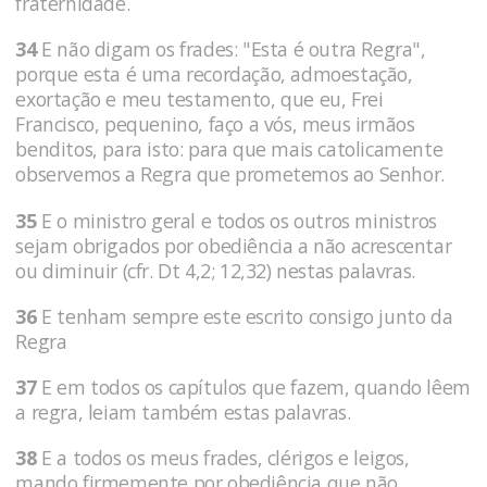
fraternidade.
34
E não digam os frades: "Esta é outra Regra",
porque esta é uma recordação, admoestação,
exortação e meu testamento, que eu, Frei
Francisco, pequenino, faço a vós, meus irmãos
benditos, para isto: para que mais catolicamente
observemos a Regra que prometemos ao Senhor.
35
E o ministro geral e todos os outros ministros
sejam obrigados por obediência a não acrescentar
ou diminuir (cfr. Dt 4,2; 12,32) nestas palavras.
36
E tenham sempre este escrito consigo junto da
Regra
37
E em todos os capítulos que fazem, quando lêem
a regra, leiam também estas palavras.
38
E a todos os meus frades, clérigos e leigos,
mando firmemente por obediência que não