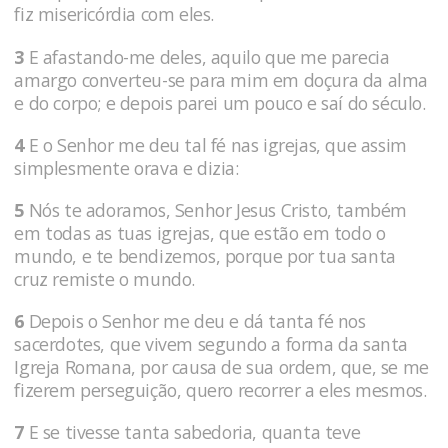
fiz misericórdia com eles.
3
E afastando-me deles, aquilo que me parecia
amargo converteu-se para mim em doçura da alma
e do corpo; e depois parei um pouco e saí do século.
4
E o Senhor me deu tal fé nas igrejas, que assim
simplesmente orava e dizia:
5
Nós te adoramos, Senhor Jesus Cristo, também
em todas as tuas igrejas, que estão em todo o
mundo, e te bendizemos, porque por tua santa
cruz remiste o mundo.
6
Depois o Senhor me deu e dá tanta fé nos
sacerdotes, que vivem segundo a forma da santa
Igreja Romana, por causa de sua ordem, que, se me
fizerem perseguição, quero recorrer a eles mesmos.
7
E se tivesse tanta sabedoria, quanta teve