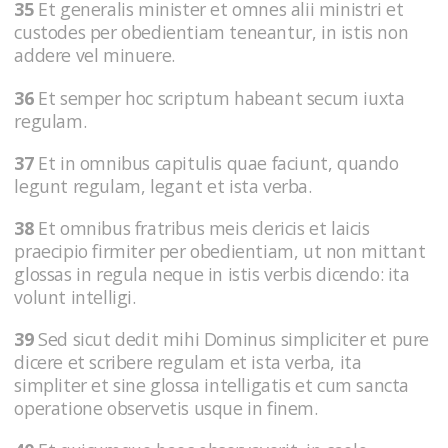
35
Et generalis minister et omnes alii ministri et
custodes per obedientiam teneantur, in istis non
addere vel minuere.
36
Et semper hoc scriptum habeant secum iuxta
regulam.
37
Et in omnibus capitulis quae faciunt, quando
legunt regulam, legant et ista verba.
38
Et omnibus fratribus meis clericis et laicis
praecipio firmiter per obedientiam, ut non mittant
glossas in regula neque in istis verbis dicendo: ita
volunt intelligi.
39
Sed sicut dedit mihi Dominus simpliciter et pure
dicere et scribere regulam et ista verba, ita
simpliter et sine glossa intelligatis et cum sancta
operatione observetis usque in finem.