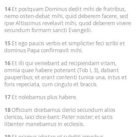
14
Et postquam Dominus dedit mihi de fratribus,
nemo osten-debat mihi, quid deberem facere, sed
ipse Altissimus revelavit mihi, quod deberem vivere
secundum formam sancti Evangelii.
15
Et ego paucis verbis et simpliciter feci scribi et
dominus Papa confirmavit mihi.
16
Et illi qui veniebant ad recipiendam vitam,
omnia quae habere poterant (Tob l, 3), dabant
pauperibus; et erant contenti tunica una, intus et
foris repeciata, cum cingulo et braccis.
17
Et nolebamus plus habere.
18
Officium dicebamus clerici secundum alios
clericos, laici dice-bant: Pater noster; et satis
libenter manebamus in ecclesiis.
19
Et eramus idiotae et subditi omnibus.