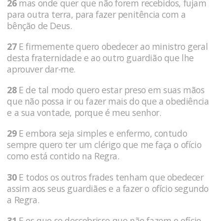
26
mas onde quer que não forem recebidos, fujam
para outra terra, para fazer penitência com a
bênção de Deus.
27
E firmemente quero obedecer ao ministro geral
desta fraternidade e ao outro guardião que lhe
aprouver dar-me.
28
E de tal modo quero estar preso em suas mãos
que não possa ir ou fazer mais do que a obediência
e a sua vontade, porque é meu senhor.
29
E embora seja simples e enfermo, contudo
sempre quero ter um clérigo que me faça o ofício
como está contido na Regra.
30
E todos os outros frades tenham que obedecer
assim aos seus guardiães e a fazer o ofício segundo
a Regra.
31
E os que se descobrisse que não fazem o ofício