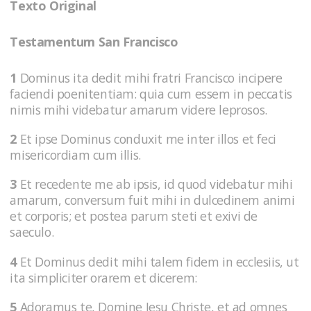
Texto Original
Testamentum San Francisco
1
Dominus ita dedit mihi fratri Francisco incipere
faciendi poenitentiam: quia cum essem in peccatis
nimis mihi videbatur amarum videre leprosos.
2
Et ipse Dominus conduxit me inter illos et feci
misericordiam cum illis.
3
Et recedente me ab ipsis, id quod videbatur mihi
amarum, conversum fuit mihi in dulcedinem animi
et corporis; et postea parum steti et exivi de
saeculo.
4
Et Dominus dedit mihi talem fidem in ecclesiis, ut
ita simpliciter orarem et dicerem:
5
Adoramus te, Domine Jesu Christe, et ad omnes