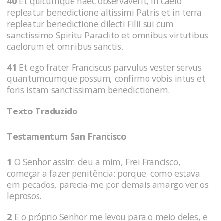
40
Et quicumque haec observaverit, in caelo
repleatur benedictione altissimi Patris et in terra
repleatur benedictione dilecti Filii sui cum
sanctissimo Spiritu Paraclito et omnibus virtutibus
caelorum et omnibus sanctis.
41
Et ego frater Franciscus parvulus vester servus
quantumcumque possum, confirmo vobis intus et
foris istam sanctissimam benedictionem.
Texto Traduzido
Testamentum San Francisco
1
O Senhor assim deu a mim, Frei Francisco,
começar a fazer penitência: porque, como estava
em pecados, parecia-me por demais amargo ver os
leprosos.
2
E o próprio Senhor me levou para o meio deles, e