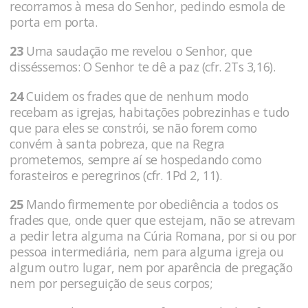
recorramos à mesa do Senhor, pedindo esmola de
porta em porta.
23
Uma saudação me revelou o Senhor, que
disséssemos: O Senhor te dê a paz (cfr. 2Ts 3,16).
24
Cuidem os frades que de nenhum modo
recebam as igrejas, habitações pobrezinhas e tudo
que para eles se constrói, se não forem como
convém à santa pobreza, que na Regra
prometemos, sempre aí se hospedando como
forasteiros e peregrinos (cfr. 1Pd 2, 11).
25
Mando firmemente por obediência a todos os
frades que, onde quer que estejam, não se atrevam
a pedir letra alguma na Cúria Romana, por si ou por
pessoa intermediária, nem para alguma igreja ou
algum outro lugar, nem por aparência de pregação
nem por perseguição de seus corpos;