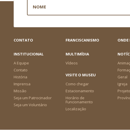
CONTATO
FRANCISCANISMO
ONDE
INSTITUCIONAL
MULTIMÍDIA
NOTÍC
A Equipe
Vídeos
Animaç
Contato
Forma
VISITE O MUSEU
História
Geral
Imprensa
Como chegar
Igreja
Missão
Estacionamento
Projeto
Seja um Patrocinador
Horário de
Provín
Funcionamento
Seja um Voluntário
Localização