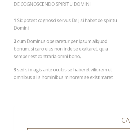
DE COGNOSCENDO SPIRITU DOMINI
1
Sic potest cognosci servus Dei, si habet de spiritu
Domini:
2
cum Dominus operaretur per ipsum aliquod
bonum, si caro eius non inde se exaltaret, quia
semper est contraria omni bono,
3
sed si magis ante oculos se haberet viliorem et
omnibus aliis hominibus minorem se existimaret.
CA