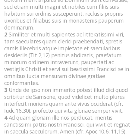
sed etiam multi magni et nobiles cum filiis suis
habitum sui ordinis susceperunt, reclusis propriis
uxoribus et filiabus suis in monasteriis pauperum
dominarum.
2
Similiter et multi sapientes ac litteratissimi viri,
tam saeculares quam clerici praebendati, spretis
carnis illecebris atque impietate et saecularibus
desideriis (Tit 2,12) penitus abdicatis, praefatum
minorum ordinem intraverunt, paupertati ac
vestigiis Christi et servi sui beatissimi Francisci se in
omnibus iuxta mensuram divinae gratiae
conformantes.
3
Unde de ipso non immerito potest illud dici quod
scribitur de Samsone, quod videlicet multo plures
interfecit moriens quam ante vivus occiderat (cfr.
Iudc 16,30), profecto qui vita gloriae semper vivit.
4
Ad quam gloriam ille nos perducat, meritis
sanctissimi patris nostri Francisci, qui vivit et regnat
in saecula saeculorum. Amen (cfr. Apoc 10,6; 11,15).