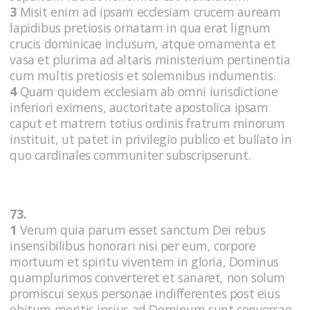
3
Misit enim ad ipsam ecclesiam crucem auream
lapidibus pretiosis ornatam in qua erat lignum
crucis dominicae inclusum, atque ornamenta et
vasa et plurima ad altaris ministerium pertinentia
cum multis pretiosis et solemnibus indumentis.
4
Quam quidem ecclesiam ab omni iurisdictione
inferiori eximens, auctoritate apostolica ipsam
caput et matrem totius ordinis fratrum minorum
instituit, ut patet in privilegio publico et bullato in
quo cardinales communiter subscripserunt.
73.
1
Verum quia parum esset sanctum Dei rebus
insensibilibus honorari nisi per eum, corpore
mortuum et spiritu viventem in gloria, Dominus
quamplurimos converteret et sanaret, non solum
promiscui sexus personae indifferentes post eius
obitum meritis ipsius ad Dominum sunt conversae,