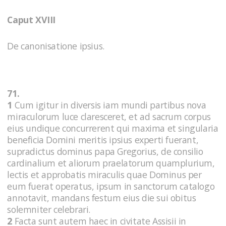
Caput XVIII
De canonisatione ipsius.
71.
1
Cum igitur in diversis iam mundi partibus nova
miraculorum luce claresceret, et ad sacrum corpus
eius undique concurrerent qui maxima et singularia
beneficia Domini meritis ipsius experti fuerant,
supradictus dominus papa Gregorius, de consilio
cardinalium et aliorum praelatorum quamplurium,
lectis et approbatis miraculis quae Dominus per
eum fuerat operatus, ipsum in sanctorum catalogo
annotavit, mandans festum eius die sui obitus
solemniter celebrari.
2
Facta sunt autem haec in civitate Assisii in