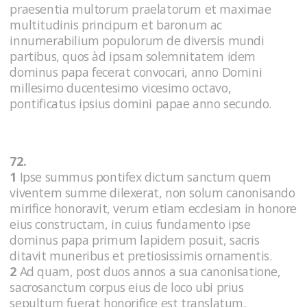
praesentia multorum praelatorum et maximae
multitudinis principum et baronum ac
innumerabilium populorum de diversis mundi
partibus, quos àd ipsam solemnitatem idem
dominus papa fecerat convocari, anno Domini
millesimo ducentesimo vicesimo octavo,
pontificatus ipsius domini papae anno secundo.
72.
1
Ipse summus pontifex dictum sanctum quem
viventem summe dilexerat, non solum canonisando
mirifice honoravit, verum etiam ecclesiam in honore
eius constructam, in cuius fundamento ipse
dominus papa primum lapidem posuit, sacris
ditavit muneribus et pretiosissimis ornamentis.
2
Ad quam, post duos annos a sua canonisatione,
sacrosanctum corpus eius de loco ubi prius
sepultum fuerat honorifice est translatum.