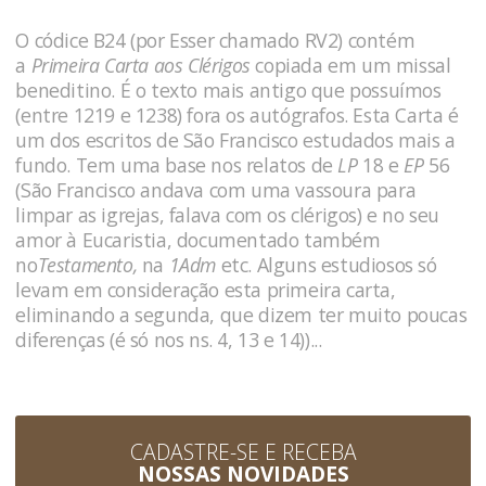
O códice B24 (por Esser chamado RV2) contém
a
Primeira Carta aos Clérigos
copiada em um missal
beneditino. É o texto mais antigo que possuímos
(entre 1219 e 1238) fora os autógrafos. Esta Carta é
um dos escritos de São Francisco estudados mais a
fundo. Tem uma base nos relatos de
LP
18 e
EP
56
(São Francisco andava com uma vassoura para
limpar as igrejas, falava com os clérigos) e no seu
amor à Eucaristia, documentado também
no
Testamento,
na
1Adm
etc. Alguns estudiosos só
levam em consideração esta primeira carta,
eliminando a segunda, que dizem ter muito poucas
diferenças (é só nos ns. 4, 13 e 14))...
CADASTRE-SE E RECEBA
NOSSAS NOVIDADES