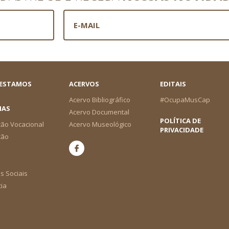
 ESTAMOS
ACERVOS
EDITAIS
Acervo Bibliográfico
#OcupaMusCap
IAS
Acervo Documental
POLÍTICA DE
ão Vocacional
Acervo Museológico
PRIVACIDADE
ção
s Sociais
cia