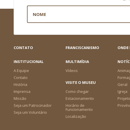
CONTATO
FRANCISCANISMO
ONDE
INSTITUCIONAL
MULTIMÍDIA
NOTÍC
A Equipe
Vídeos
Animaç
Contato
Forma
VISITE O MUSEU
História
Geral
Imprensa
Como chegar
Igreja
Missão
Estacionamento
Projeto
Seja um Patrocinador
Horário de
Provín
Funcionamento
Seja um Voluntário
Localização