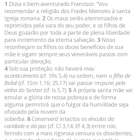
1
Dizia o bem-aventurado Francisco: “Vou
recomendar a religião dos Fra­des Menores à santa
Igreja romana.
2
Os maus serão aterrorizados e
reprimidos pela vara do seu poder, e os filhos de
Deus gozarão por toda a parte de plena liberdade
para incremento da eterna salvação.
3
Nisso
reconheçam os filhos os doces benefícios de sua
mãe e sigam sempre seus veneráveis passos com
parti­cular devoção.
4
Sob sua proteção; não haverá
mau
acontecimento
(cf. 1Rs 5,4) na ordem, nem
o filho de
Belial
(cf. 1Sm 1,16; 25,17) vai passar impune
pela
vinha do Senhor
(cf. Is 5,7).
5
A própria santa mãe vai
emular a glória de nossa pobreza e de forma
alguma permitirá que o fulgor da humildade seja
ofuscado pela nuvem da
soberba.
6
Conservará
intactos os
vínculos da
caridade
e
da paz
(cf. Cl 3,14; Ef 4,3) entre nós;
ferindo com a mais rigorosa censura os dissidentes,