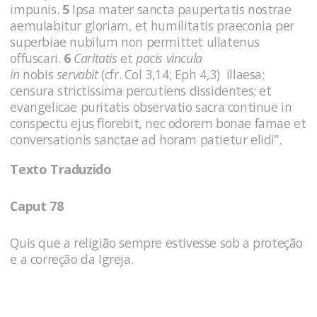
impunis.
5
Ipsa mater sancta paupertatis nostrae
aemulabitur gloriam, et humilitatis praeconia per
superbiae nubilum non permittet ullatenus
offuscari.
6
Caritatis
et
pacis vincula
in
nobis
servabit
(cfr. Col 3,14; Eph 4,3) illaesa;
censura strictissima percutiens dissidentes; et
evangelicae puritatis observatio sacra continue in
conspectu ejus florebit, nec odorem bonae famae et
conversationis sanctae ad horam patietur elidi”.
Texto Traduzido
Caput 78
Quis que a religião sempre estivesse sob a proteção
e a correção da Igreja.