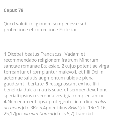
Caput 78
Quod voluit religionem semper esse sub
protectione et correctione Ecclesiae.
1
Dicebat beatus Franciscus: “Vadam et
recommendabo religionem fratrum Minorum
sanctae romanae Ecclesiae,
2
cujus potentiae virga
terreantur et corripiantur malevoli, et filii Dei in
aeternae salutis augmentum ubique plena
gaudeant libertate;
3
recognoscant ex hoc filii
beneficia dulcia matris suae, et semper devotione
speciali ipsius reverenda vestigia complectantur.
4
Non enim erit, ipsa protegente, in ordine
malus
occursus
(cfr. 3Re 5,4)
,
nec filius
Belial
(cfr. 1Re 1,16;
25,17)per
vineam Domini
(cfr. Is 5,7) transibit