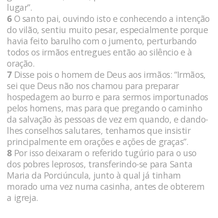
lugar”.
6
O santo pai, ouvindo isto e conhecendo a intenção
do vilão, sentiu muito pesar, especialmente porque
havia feito barulho com o jumento, perturbando
todos os irmãos entregues então ao silêncio e à
oração.
7
Disse pois o homem de Deus aos irmãos: “Irmãos,
sei que Deus não nos chamou para preparar
hospedagem ao burro e para sermos importunados
pelos homens, mas para que pregando o caminho
da salvação às pessoas de vez em quando, e dando-
lhes conselhos salutares, tenhamos que insistir
principalmente em orações e ações de graças”.
8
Por isso deixaram o referido tugúrio para o uso
dos pobres leprosos, transferindo-se para Santa
Maria da Porciúncula, junto à qual já tinham
morado uma vez numa casinha, antes de obterem
a igreja.