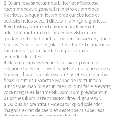
2
Quam ipse sanctus notabiliter et affectuose
recommendavit generali ministro et omnibus
fratribus, tanquam locum prae cunctis locis et
ecclesiis huius saeculi dilectum a Virgine gloriosa.
3
Ad ipsius autem loci commendationem et
affectum multum fecit quaedam visio quam
quidam frater vidit adhuc existens in saeculo, quem
beatus Franciscus singulari dilexit affectu quamdiu
fuit cum ipso, familiaritatem praecipuam
ostendendo eidem.
4
Ille ergo cupiens servire Deo, sicut postea in
religione fideliter servivit, videbat in visione omnes
homines huius saeculi esse caecos et stare genibus
flexis in circuitu Sanctae Mariae de Portiuncula
iunctisque manibus et in caelum cum facie elevatis,
voce magna et lacrimabili Dominum precabantur
ut omnes illuminare misericorditer dignaretur.
5
Quibus sic orantibus videbatur quod splendor
magnus exiret de caelo et descendens super eos
illuminabat omnes lumine salutari.