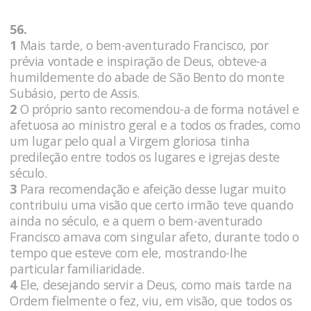
56.
1
Mais tarde, o bem-aventurado Francisco, por
prévia vontade e inspiração de Deus, obteve-a
humildemente do abade de São Bento do monte
Subásio, perto de Assis.
2
O próprio santo recomendou-a de forma notável e
afetuosa ao ministro geral e a todos os frades, como
um lugar pelo qual a Virgem gloriosa tinha
predileção entre todos os lugares e igrejas deste
século.
3
Para recomendação e afeição desse lugar muito
contribuiu uma visão que certo irmão teve quando
ainda no século, e a quem o bem-aventurado
Francisco amava com singular afeto, durante todo o
tempo que esteve com ele, mostrando-lhe
particular familiaridade.
4
Ele, desejando servir a Deus, como mais tarde na
Ordem fielmente o fez, viu, em visão, que todos os