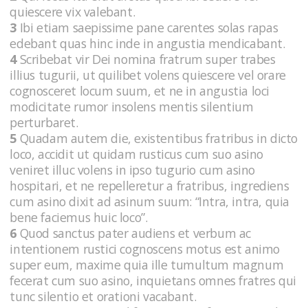
quiescere vix valebant.
3
Ibi etiam saepissime pane carentes solas rapas
edebant quas hinc inde in angustia mendicabant.
4
Scribebat vir Dei nomina fratrum super trabes
illius tugurii, ut quilibet volens quiescere vel orare
cognosceret locum suum, et ne in angustia loci
modicitate rumor insolens mentis silentium
perturbaret.
5
Quadam autem die, existentibus fratribus in dicto
loco, accidit ut quidam rusticus cum suo asino
veniret illuc volens in ipso tugurio cum asino
hospitari, et ne repelleretur a fratribus, ingrediens
cum asino dixit ad asinum suum: “Intra, intra, quia
bene faciemus huic loco”.
6
Quod sanctus pater audiens et verbum ac
intentionem rustici cognoscens motus est animo
super eum, maxime quia ille tumultum magnum
fecerat cum suo asino, inquietans omnes fratres qui
tunc silentio et orationi vacabant.