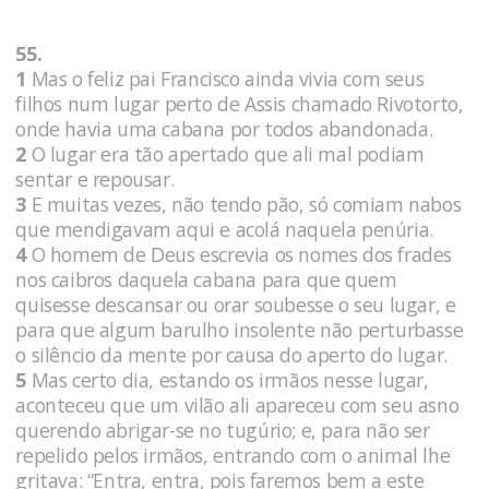
55.
1
Mas o feliz pai Francisco ainda vivia com seus
filhos num lugar perto de Assis chamado Rivotorto,
onde havia uma cabana por todos abandonada.
2
O lugar era tão apertado que ali mal podiam
sentar e repousar.
3
E muitas vezes, não tendo pão, só comiam nabos
que mendigavam aqui e acolá naquela penúria.
4
O homem de Deus escrevia os nomes dos frades
nos caibros daquela cabana para que quem
quisesse descansar ou orar soubesse o seu lugar, e
para que algum barulho insolente não perturbasse
o silêncio da mente por causa do aperto do lugar.
5
Mas certo dia, estando os irmãos nesse lugar,
aconteceu que um vilão ali apareceu com seu asno
querendo abrigar-se no tugúrio; e, para não ser
repelido pelos irmãos, entrando com o animal lhe
gritava: “Entra, entra, pois faremos bem a este