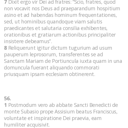
7
Dixit ergo vir Dei ad fratres: “Scio, fratres, quod
non vocavit nos Deus ad praeparandum hospitium
asino et ad habendas hominum frequentationes,
sed, ut hominibus quandoque viam salutis
praedicantes et salutaria consilia exhibentes,
orationibus et gratiarum actionibus principaliter
insistere debeamus”.
8
Reliquerunt igitur dictum tugurium ad usum
pauperum leprosorum, transferentes se ad
Sanctam Mariam de Portiuncula iuxta quam in una
domuncula fuerant aliquando commorati
priusquam ipsam ecclesiam obtinerent.
56.
1
Postmodum vero ab abbate Sancti Benedicti de
monte Subasio prope Assisium beatus Franciscus,
voluntate et inspiratione Dei praevia, eam
humiliter acquisivit.