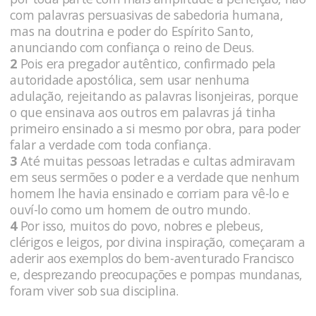
com palavras persuasivas de sabedoria humana,
mas na doutrina e poder do Espírito Santo,
anunciando com confiança o reino de Deus.
2
Pois era pregador autêntico, confirmado pela
autoridade apostólica, sem usar nenhuma
adulação, rejeitando as palavras lisonjeiras, porque
o que ensinava aos outros em palavras já tinha
primeiro ensinado a si mesmo por obra, para poder
falar a verdade com toda confiança.
3
Até muitas pessoas letradas e cultas admiravam
em seus sermões o poder e a verdade que nenhum
homem lhe havia ensinado e corriam para vê-lo e
ouví-lo como um homem de outro mundo.
4
Por isso, muitos do povo, nobres e plebeus,
clérigos e leigos, por divina inspiração, começaram a
aderir aos exemplos do bem-aventurado Francisco
e, desprezando preocupações e pompas mundanas,
foram viver sob sua disciplina.