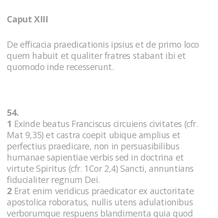
Caput XIII
De efficacia praedicationis ipsius et de primo loco
quem habuit et qualiter fratres stabant ibi et
quomodo inde recesserunt.
54.
1
Exinde beatus Franciscus circuiens civitates (cfr.
Mat 9,35) et castra coepit ubique amplius et
perfectius praedicare, non in persuasibilibus
humanae sapientiae verbis sed in doctrina et
virtute Spiritus (cfr. 1Cor 2,4) Sancti, annuntians
fiducialiter regnum Dei.
2
Erat enim veridicus praedicator ex auctoritate
apostolica roboratus, nullis utens adulationibus
verborumque respuens blandimenta quia quod