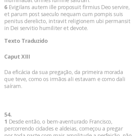
6
Evigilans autem ille proposuit firmius Deo servire,
et parum post saeculo nequam cum pompis suis
penitus derelicto, intravit religionem ubi permansit
in Dei servitio humiliter et devote.
Texto Traduzido
Caput XIII
Da eficácia da sua pregação, da primeira morada
que teve, como os irmãos ali estavam e como dali
saíram.
54.
1
Desde então, o bem-aventurado Francisco,
percorrendo cidades e aldeias, começou a pregar
por toda parte com mais amplitude a perfeição, não