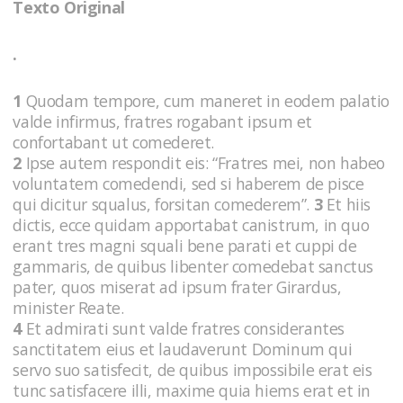
Texto Original
.
1
Quodam tempore, cum maneret in eodem palatio
valde infirmus, fratres rogabant ipsum et
confortabant ut comederet.
2
Ipse autem respondit eis: “Fratres mei, non habeo
voluntatem comedendi, sed si haberem de pisce
qui dicitur squalus, forsitan comederem”.
3
Et hiis
dictis, ecce quidam apportabat canistrum, in quo
erant tres magni squali bene parati et cuppi de
gammaris, de quibus libenter comedebat sanctus
pater, quos miserat ad ipsum frater Girardus,
minister Reate.
4
Et admirati sunt valde fratres considerantes
sanctitatem eius et laudaverunt Dominum qui
servo suo satisfecit, de quibus impossibile erat eis
tunc satisfacere illi, maxime quia hiems erat et in