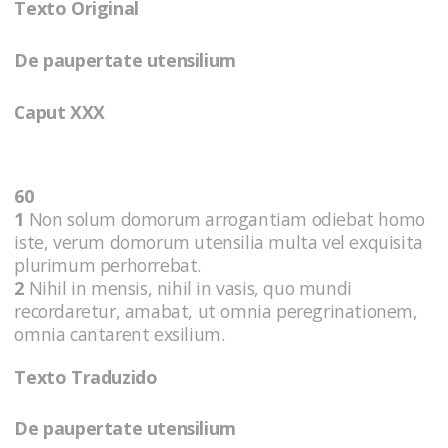
Texto Original
De paupertate utensilium
Caput XXX
60
1
Non solum domorum arrogantiam odiebat homo
iste, verum domorum utensilia multa vel exquisita
plurimum perhorrebat.
2
Nihil in mensis, nihil in vasis, quo mundi
recordaretur, amabat, ut omnia peregrinationem,
omnia cantarent exsilium.
Texto Traduzido
De paupertate utensilium