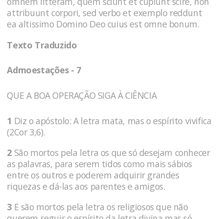
omnem litteram, quem sciunt et cupiunt scire, non
attribuunt corpori, sed verbo et exemplo reddunt
ea altissimo Domino Deo cuius est omne bonum.
Texto Traduzido
Admoestações - 7
QUE A BOA OPERAÇÃO SIGA À CIÊNCIA
1
Diz o apóstolo: A letra mata, mas o espírito vivifica
(2Cor 3,6).
2
São mortos pela letra os que só desejam conhecer
as palavras, para serem tidos como mais sábios
entre os outros e pode­rem adqui­rir grandes
riquezas e dá-las aos parentes e amigos.
3
E são mortos pela letra os religiosos que não
querem seguir o espírito da letra di­vina mas só