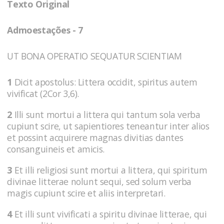
Texto Original
Admoestações - 7
UT BONA OPERATIO SEQUATUR SCIENTIAM
1
Dicit apostolus: Littera occidit, spiritus autem
vivificat (2Cor 3,6).
2
Illi sunt mortui a littera qui tantum sola verba
cupiunt scire, ut sapientiores teneantur inter alios
et possint acquirere magnas divitias dantes
consanguineis et amicis.
3
Et illi religiosi sunt mortui a littera, qui spiritum
divinae litterae nolunt sequi, sed solum verba
magis cupiunt scire et aliis interpretari.
4
Et illi sunt vivificati a spiritu divinae litterae, qui