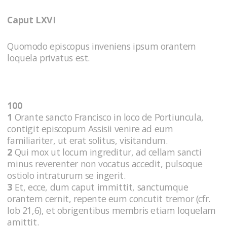
Caput LXVI
Quomodo episcopus inveniens ipsum orantem
loquela privatus est.
100
1
Orante sancto Francisco in loco de Portiuncula,
contigit episcopum Assisii venire ad eum
familiariter, ut erat solitus, visitandum.
2
Qui mox ut locum ingreditur, ad cellam sancti
minus reverenter non vocatus accedit, pulsoque
ostiolo intraturum se ingerit.
3
Et, ecce, dum caput immittit, sanctumque
orantem cernit, repente eum concutit tremor (cfr.
Iob 21,6), et obrigentibus membris etiam loquelam
amittit.