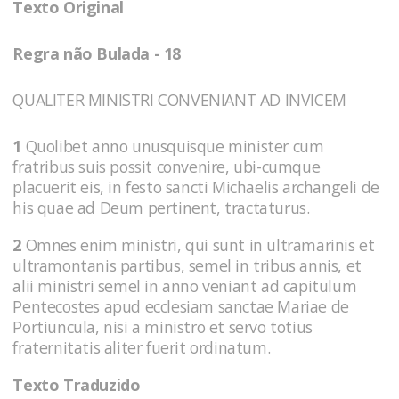
Texto Original
Regra não Bulada - 18
QUALITER MINISTRI CONVENIANT AD INVICEM
1
Quolibet anno unusquisque minister cum
fratribus suis possit convenire, ubi-cumque
placuerit eis, in festo sancti Michaelis archangeli de
his quae ad Deum pertinent, tractaturus.
2
Omnes enim ministri, qui sunt in ultramarinis et
ultramontanis partibus, semel in tribus annis, et
alii ministri semel in anno veniant ad capitulum
Pentecostes apud ecclesiam sanctae Mariae de
Portiuncula, nisi a ministro et servo totius
fraternitatis aliter fuerit ordinatum.
Texto Traduzido