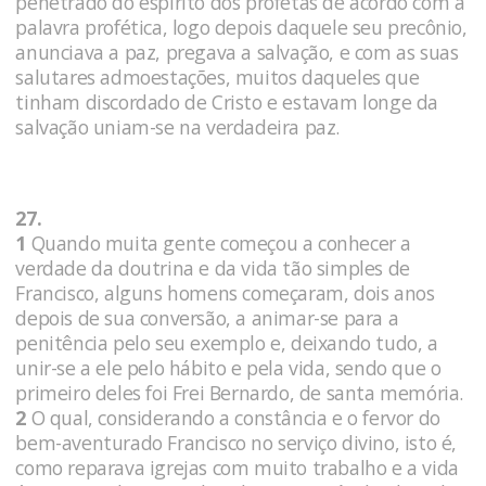
penetrado do espírito dos profetas de acordo com a
palavra profética, logo depois daquele seu precônio,
anunciava a paz, pregava a salvação, e com as suas
salutares admoestações, muitos daqueles que
tinham discordado de Cristo e estavam longe da
salvação uniam-se na verdadeira paz.
27.
1
Quando muita gente começou a conhecer a
verdade da doutrina e da vida tão simples de
Francisco, alguns homens começaram, dois anos
depois de sua conversão, a animar-se para a
penitência pelo seu exemplo e, deixando tudo, a
unir-se a ele pelo hábito e pela vida, sendo que o
primeiro deles foi Frei Bernardo, de santa memória.
2
O qual, considerando a constância e o fervor do
bem-aventurado Francisco no serviço divino, isto é,
como reparava igrejas com muito trabalho e a vida