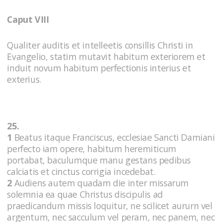
Caput VIII
Qualiter auditis et intelleetis consillis Christi in
Evangelio, statim mutavit habitum exteriorem et
induit novum habitum perfectionis interius et
exterius.
25.
1
Beatus itaque Franciscus, ecclesiae Sancti Damiani
perfecto iam opere, habitum heremiticum
portabat, baculumque manu gestans pedibus
calciatis et cinctus corrigia incedebat.
2
Audiens autem quadam die inter missarum
solemnia ea quae Christus discipulis ad
praedicandum missis loquitur, ne scilicet aururn vel
argentum, nec sacculum vel peram, nec panem, nec