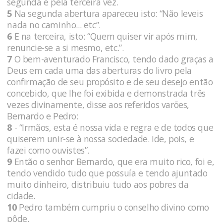
segunda e pela terceira vez.
5
Na segunda abertura apareceu isto: “Não leveis
nada no caminho... etc”.
6
E na terceira, isto: “Quem quiser vir após mim,
renuncie-se a si mesmo, etc.”.
7
O bem-aventurado Francisco, tendo dado graças a
Deus em cada uma das aberturas do livro pela
confirmação de seu propósito e de seu desejo então
concebido, que lhe foi exibida e demonstrada três
vezes divinamente, disse aos referidos varões,
Bernardo e Pedro:
8
- “Irmãos, esta é nossa vida e regra e de todos que
quiserem unir-se à nossa sociedade. Ide, pois, e
fazei como ouvistes”.
9
Então o senhor Bernardo, que era muito rico, foi e,
tendo vendido tudo que possuía e tendo ajuntado
muito dinheiro, distribuiu tudo aos pobres da
cidade.
10
Pedro também cumpriu o conselho divino como
pôde.