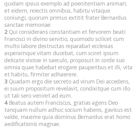
quidam ipsius exemplo ad poenitentiam animari,
et eidem, reiectis omnibus, habitu vitaque
coniungi, quorum primus extitit frater Bernardus
sanctae memoriae.
2
Qui considerans constantiam et fervorem beati
Francisci in divino servitio, quomodo scilicet cum
multo labore destructas reparabat ecclesias
asperamque vitam ducebat, cum sciret ipsum
delicate vixisse in saeculo, proposuit in corde suo
omnia quae habebat erogare pauperibus et illi, vita
et habitu, firmiter adhaerere.
3
Quadam ergo die secreto ad virum Dei accedens,
ei suum propositum revelavit, condixitque cum illo
ut tali sero veniret ad eum.
4
Beatus autem Franciscus, gratias agens Deo
tanquam nullum adhuc socium habens, gavisus est
valde, maxime quia dominus Bernardus erat homo
aedificationis magnae.