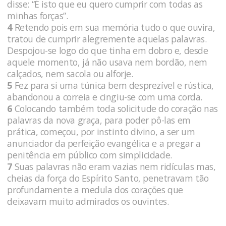
disse: “É isto que eu quero cumprir com todas as
minhas forças”.
4
Retendo pois em sua memória tudo o que ouvira,
tratou de cumprir alegremente aquelas palavras.
Despojou-se logo do que tinha em dobro e, desde
aquele momento, já não usava nem bordão, nem
calçados, nem sacola ou alforje.
5
Fez para si uma túnica bem desprezível e rústica,
abandonou a correia e cingiu-se com uma corda.
6
Colocando também toda solicitude do coração nas
palavras da nova graça, para poder pô-las em
prática, começou, por instinto divino, a ser um
anunciador da perfeição evangélica e a pregar a
penitência em público com simplicidade.
7
Suas palavras não eram vazias nem ridículas mas,
cheias da força do Espírito Santo, penetravam tão
profundamente a medula dos corações que
deixavam muito admirados os ouvintes.