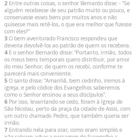
2
Entre outras coisas, o senhor Bernardo disse: - “Se
alguém recebesse de seu patrão muito ou pouco, e
conservasse esses bens por muitos anos e não
quisesse mais retê-los, o que era melhor que fizesse
com eles?”
3
O bem-aventurado Francisco respondeu que
deveria devolvê-los ao patrão de quem os recebera.
4
E o senhor Bernardo disse: “Portanto, irmão, todos
os meus bens temporais quero distribuir, por amor
do meu Senhor, de quem os recebi, conforme te
parecerá mais conveniente.
5
O santo disse: “Amanhã, bem cedinho, iremos à
igreja, e pelo códice dos Evangelhos saberemos
como o Senhor ensinou a seus discípulos”.
6
Por isso, levantando-se cedo, foram à Igreja de
São Nicolau, perto da praça da cidade de Assis, com
um outro chamado Pedro, que também queria ser
irmão.
7
Entrando nela para orar, como eram simples e
não sabiam achar a passagem do Evangelho a