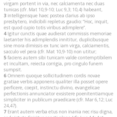
virgam portent in via, nec calciamenta nec duas
tunicas (cfr. Mat 10,9-10; Luc 9,3; 10,4) habeant,
3
intelligensque haec postea clarius ab ipso
presbytero, indicibili repletus gaudio: “Hoc, inquit,
est quod cupio totis viribus adimplere”.
4
Igitur cunctis quae audierat commissis memoriae
laetanter his adimplendis innititur, duplicibusque
sine mora dimissis ex tunc iam virga, calciamentis,
sacculo vel pera (cfr. Mat 10,9-10) non utitur;
5
faciens autem sibi tunicam valde contemptibilem
et incultam, reiecta corrigia, pro cingulo funem
sumpsit.
6
Omnem quoque sollicitudinem cordis novae
gratiae verbis apponens qualiter illa posset opere
perficere, coepit, instinctu divino, evangelicae
perfectionis annunciator exsistere poenitentiamque
simpliciter in publicum praedicare (cfr. Mar 6,12; Luc
24,47).
7
Erant autem verba etus non inania nec risu digna,