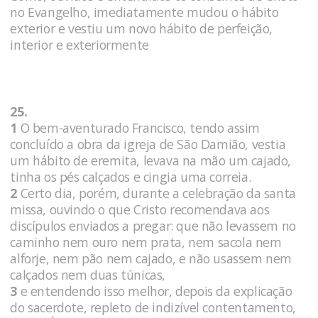
no Evangelho, imediatamente mudou o hábito
exterior e vestiu um novo hábito de perfeição,
interior e exteriormente
25.
1
O bem-aventurado Francisco, tendo assim
concluído a obra da igreja de São Damião, vestia
um hábito de eremita, levava na mão um cajado,
tinha os pés calçados e cingia uma correia.
2
Certo dia, porém, durante a celebração da santa
missa, ouvindo o que Cristo recomendava aos
discípulos enviados a pregar: que não levassem no
caminho nem ouro nem prata, nem sacola nem
alforje, nem pão nem cajado, e não usassem nem
calçados nem duas túnicas,
3
e entendendo isso melhor, depois da explicação
do sacerdote, repleto de indizível contentamento,