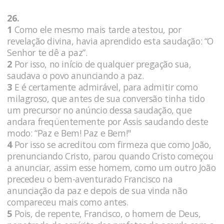
26.
1
Como ele mesmo mais tarde atestou, por
revelação divina, havia aprendido esta saudação: “O
Senhor te dê a paz”.
2
Por isso, no início de qualquer pregação sua,
saudava o povo anunciando a paz.
3
E é certamente admirável, para admitir como
milagroso, que antes de sua conversão tinha tido
um precursor no anúncio dessa saudação, que
andara freqüentemente por Assis saudando deste
modo: “Paz e Bem! Paz e Bem!"
4
Por isso se acreditou com firmeza que como João,
prenunciando Cristo, parou quando Cristo começou
a anunciar, assim esse homem, como um outro João
precedeu o bem-aventurado Francisco na
anunciação da paz e depois de sua vinda não
compareceu mais como antes.
5
Pois, de repente, Francisco, o homem de Deus,