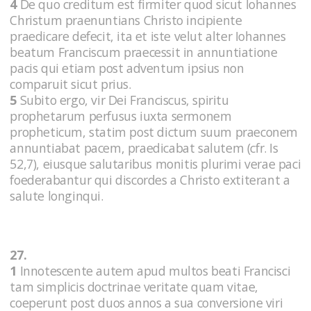
4
De quo creditum est firmiter quod sicut Iohannes
Christum praenuntians Christo incipiente
praedicare defecit, ita et iste velut alter Iohannes
beatum Franciscum praecessit in annuntiatione
pacis qui etiam post adventum ipsius non
comparuit sicut prius.
5
Subito ergo, vir Dei Franciscus, spiritu
prophetarum perfusus iuxta sermonem
propheticum, statim post dictum suum praeconem
annuntiabat pacem, praedicabat salutem (cfr. Is
52,7), eiusque salutaribus monitis plurimi verae paci
foederabantur qui discordes a Christo extiterant a
salute longinqui.
27.
1
Innotescente autem apud multos beati Francisci
tam simplicis doctrinae veritate quam vitae,
coeperunt post duos annos a sua conversione viri