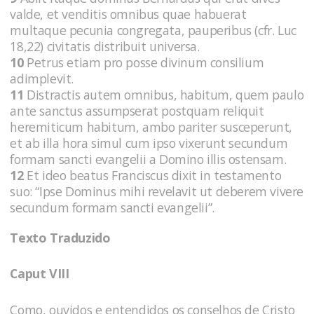
valde, et venditis omnibus quae habuerat
multaque pecunia congregata, pauperibus (cfr. Luc
18,22) civitatis distribuit universa.
10
Petrus etiam pro posse divinum consilium
adimplevit.
11
Distractis autem omnibus, habitum, quem paulo
ante sanctus assumpserat postquam reliquit
heremiticum habitum, ambo pariter susceperunt,
et ab illa hora simul cum ipso vixerunt secundum
formam sancti evangelii a Domino illis ostensam.
12
Et ideo beatus Franciscus dixit in testamento
suo: “Ipse Dominus mihi revelavit ut deberem vivere
secundum formam sancti evangelii”.
Texto Traduzido
Caput VIII
Como, ouvidos e entendidos os conselhos de Cristo