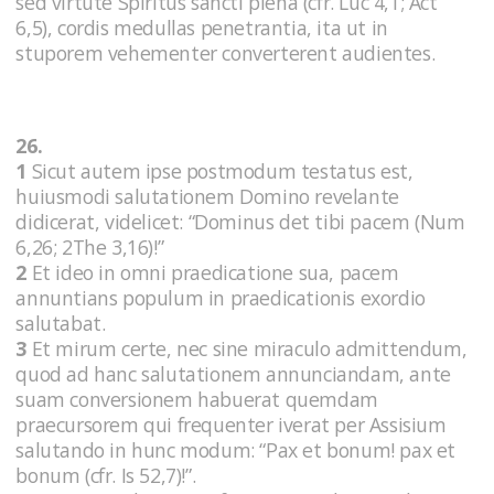
sed virtute Spiritus sancti plena (cfr. Luc 4,1; Act
6,5), cordis medullas penetrantia, ita ut in
stuporem vehementer converterent audientes.
26.
1
Sicut autem ipse postmodum testatus est,
huiusmodi salutationem Domino revelante
didicerat, videlicet: “Dominus det tibi pacem (Num
6,26; 2The 3,16)!”
2
Et ideo in omni praedicatione sua, pacem
annuntians populum in praedicationis exordio
salutabat.
3
Et mirum certe, nec sine miraculo admittendum,
quod ad hanc salutationem annunciandam, ante
suam conversionem habuerat quemdam
praecursorem qui frequenter iverat per Assisium
salutando in hunc modum: “Pax et bonum! pax et
bonum (cfr. Is 52,7)!”.