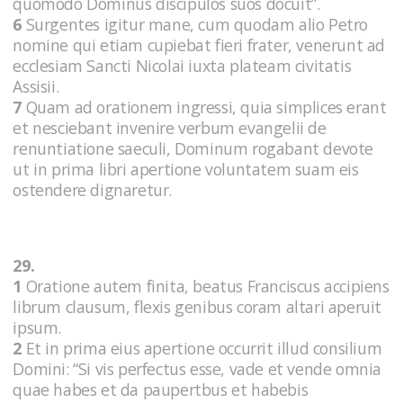
quomodo Dominus discipulos suos docuit”.
6
Surgentes igitur mane, cum quodam alio Petro
nomine qui etiam cupiebat fieri frater, venerunt ad
ecclesiam Sancti Nicolai iuxta plateam civitatis
Assisii.
7
Quam ad orationem ingressi, quia simplices erant
et nesciebant invenire verbum evangelii de
renuntiatione saeculi, Dominum rogabant devote
ut in prima libri apertione voluntatem suam eis
ostendere dignaretur.
29.
1
Oratione autem finita, beatus Franciscus accipiens
librum clausum, flexis genibus coram altari aperuit
ipsum.
2
Et in prima eius apertione occurrit illud consilium
Domini: “Si vis perfectus esse, vade et vende omnia
quae habes et da paupertbus et habebis