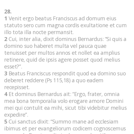
28.
1
Venit ergo beatus Franciscus ad domum eius
statuto sero cum magna cordis exultatione et cum
illo tota illa nocte permansit.
2
Cui, inter alia, dixit dominus Bernardus: “Si quis a
domino suo haberet multa vel pauca quae
tenuisset per multos annos et nollet ea amplius
retinere, quid de ipsis agere posset quod melius
esset?”.
3
Beatus Franciscus respondit quod ea domino suo
deberet reddere (Ps 115,18) a quo eadem
recepisset.
4
Et dominus Bernardus ait: “Ergo, frater, omnia
mea bona temporalia volo erogare amore Domini
mei qui contulit ea mihi, sicut tibi videbitur melius
expedire”.
5
Cui sanctus dixit: “Summo mane ad ecclesiam
ibimus et per evangeliorum codicem cognoscemus