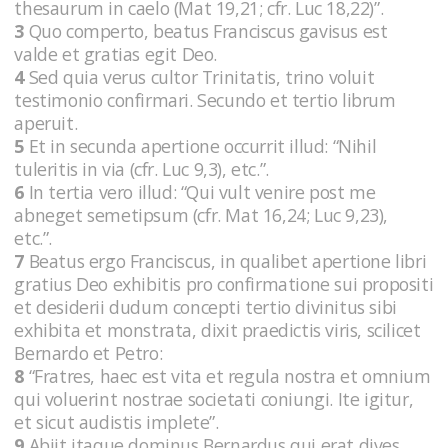
thesaurum in caelo (Mat 19,21; cfr. Luc 18,22)”.
3
Quo comperto, beatus Franciscus gavisus est
valde et gratias egit Deo.
4
Sed quia verus cultor Trinitatis, trino voluit
testimonio confirmari. Secundo et tertio librum
aperuit.
5
Et in secunda apertione occurrit illud: “Nihil
tuleritis in via (cfr. Luc 9,3), etc.”.
6
In tertia vero illud: “Qui vult venire post me
abneget semetipsum (cfr. Mat 16,24; Luc 9,23),
etc.”.
7
Beatus ergo Franciscus, in qualibet apertione libri
gratius Deo exhibitis pro confirmatione sui propositi
et desiderii dudum concepti tertio divinitus sibi
exhibita et monstrata, dixit praedictis viris, scilicet
Bernardo et Petro:
8
“Fratres, haec est vita et regula nostra et omnium
qui voluerint nostrae societati coniungi. Ite igitur,
et sicut audistis implete”.
9
Abiit itaque dominus Bernardus qui erat dives