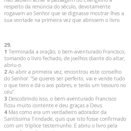
respeito da renúncia do século, devotamente
rogavam ao Senhor que se dignasse mostrar-lhes a
sua vontade na primeira vez que abrissem o livro.
29.
1
Terminada a oração, o bem-aventurado Francisco,
tomando o livro fechado, de joelhos diante do altar,
abriu-o.
2
Ao abrir a primeira vez, encontrou este conselho
do Senhor: “Se queres ser perfeito, vai e vende tudo
o que tens e dá-o aos pobres, e terás um tesouro no
céu”.
3
Descobrindo isso, o bem-aventurado Francisco
ficou muito contente e deu graças a Deus.
4
Mas como era um verdadeiro adorador da
Santíssima Trindade, quis que isto fosse confirmado
com um tríplice testemunho. E abriu o livro pela