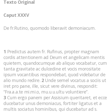
Texto Original
Caput XXXV
De fr.Rutino, quomodo liberavit demoniacum.
1
Predictus autem fr. Rufinus, propter magnam
cordis attentionem ad Deum et angelicam mentis
quietem, quandocumque ab aliquo vocabatur, cum
tanta gravitate ac dulcedine et vocis morositate
ipsum vocantibus respondebat, quod videbatur de
alio mundo redire.
2
Unde semel vocatus a sociis ut
iret pro pane, ille, sicut vere divinus, respondit:
“Fra.a.a.te mi.mi.o, mu.u.u.ultu voluntiere”.
3
Cum ergo panem per Assisium queritaret, et ecce
ducebatur unus demoniacus, fortiter ligatus et a
multis sociatus hominibus, qui ducebatur ad s.