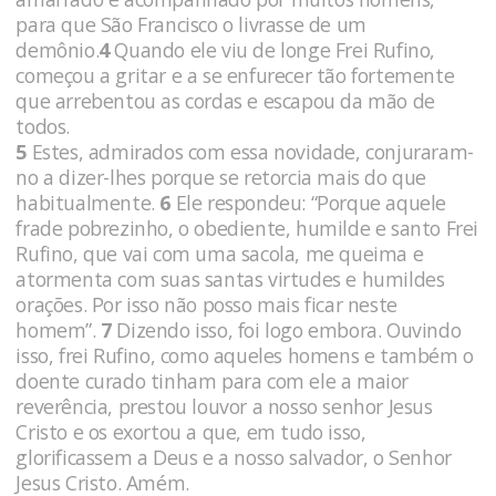
para que São Francisco o livrasse de um
demônio.
4
Quando ele viu de longe Frei Rufino,
começou a gritar e a se enfurecer tão fortemente
que arrebentou as cordas e escapou da mão de
todos.
5
Estes, admirados com essa novidade, conjuraram-
no a dizer-lhes porque se retorcia mais do que
habitualmente.
6
Ele respondeu: “Porque aquele
frade pobrezinho, o obediente, humilde e santo Frei
Rufino, que vai com uma sacola, me queima e
atormenta com suas santas virtudes e humildes
orações. Por isso não posso mais ficar neste
homem”.
7
Dizendo isso, foi logo embora. Ouvindo
isso, frei Rufino, como aqueles homens e também o
doente curado tinham para com ele a maior
reverência, prestou louvor a nosso senhor Jesus
Cristo e os exortou a que, em tudo isso,
glorificassem a Deus e a nosso salvador, o Senhor
Jesus Cristo. Amém.