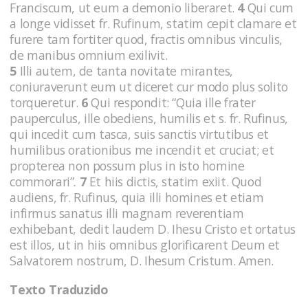
Franciscum, ut eum a demonio liberaret.
4
Qui cum
a longe vidisset fr. Rufinum, statim cepit clamare et
furere tam fortiter quod, fractis omnibus vinculis,
de manibus omnium exilivit.
5
Illi autem, de tanta novitate mirantes,
coniuraverunt eum ut diceret cur modo plus solito
torqueretur.
6
Qui respondit: “Quia ille frater
pauperculus, ille obediens, humilis et s. fr. Rufinus,
qui incedit cum tasca, suis sanctis virtutibus et
humilibus orationibus me incendit et cruciat; et
propterea non possum plus in isto homine
commorari”
.
7
Et hiis dictis, statim exiit. Quod
audiens, fr. Rufinus, quia illi homines et etiam
infirmus sanatus illi magnam reverentiam
exhibebant, dedit laudem D. Ihesu Cristo et ortatus
est illos, ut in hiis omnibus glorificarent Deum et
Salvatorem nostrum, D. Ihesum Cristum. Amen.
Texto Traduzido