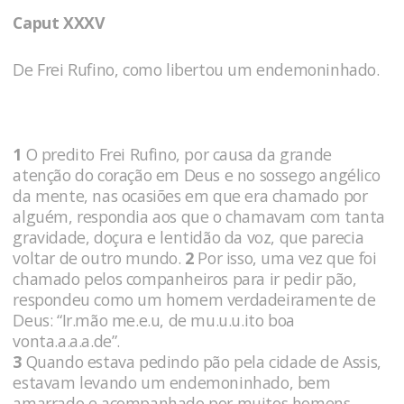
Caput XXXV
De Frei Rufino, como libertou um endemoninhado.
1
O predito Frei Rufino, por causa da grande
atenção do coração em Deus e no sossego angélico
da mente, nas ocasiões em que era chamado por
alguém, respondia aos que o chamavam com tanta
gravidade, doçura e lentidão da voz, que parecia
voltar de outro mundo.
2
Por isso, uma vez que foi
chamado pelos companheiros para ir pedir pão,
respondeu como um homem verdadeiramente de
Deus: “Ir.mão me.e.u, de mu.u.u.ito boa
vonta.a.a.a.de”.
3
Quando estava pedindo pão pela cidade de Assis,
estavam levando um endemoninhado, bem
amarrado e acompanhado por muitos homens,