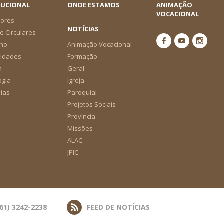
TUCIONAL
ONDE ESTAMOS
ANIMAÇÃO
VOCACIONAL
tores
NOTÍCIAS
e Circulares
ho
Animação Vocacional
nidades
Formação
a
Geral
ogia
Igreja
ias
Paroquial
Projetos Sociais
Província
Missões
ALAC
JPIC
(61) 3242-2238
FEED DE NOTÍCIAS