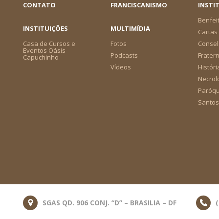
CONTATO
FRANCISCANISMO
INSTI
Benfei
INSTITUIÇÕES
MULTIMÍDIA
Cartas 
Casa de Cursos e
Fotos
Consel
Eventos Oásis
Podcasts
Frater
Capuchinho
Vídeos
Históri
Necrol
Paróqu
Santos
SGAS QD. 906 CONJ. “D” – BRASILIA – DF