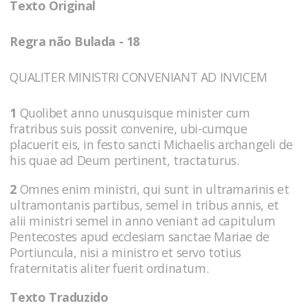
Texto Original
Regra não Bulada - 18
QUALITER MINISTRI CONVENIANT AD INVICEM
1
Quolibet anno unusquisque minister cum
fratribus suis possit convenire, ubi-cumque
placuerit eis, in festo sancti Michaelis archangeli de
his quae ad Deum pertinent, tractaturus.
2
Omnes enim ministri, qui sunt in ultramarinis et
ultramontanis partibus, semel in tribus annis, et
alii ministri semel in anno veniant ad capitulum
Pentecostes apud ecclesiam sanctae Mariae de
Portiuncula, nisi a ministro et servo totius
fraternitatis aliter fuerit ordinatum.
Texto Traduzido