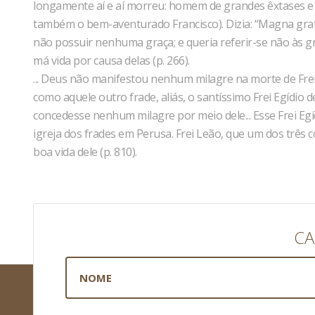
longamente aí e aí morreu: homem de grandes êxtases e
também o bem-aventurado Francisco). Dizia: “Magna grat
não possuir nenhuma graça; e queria referir-se não às g
má vida por causa delas (p. 266).
... Deus não manifestou nenhum milagre na morte de Frei 
como aquele outro frade, aliás, o santíssimo Frei Egídio
concedesse nenhum milagre por meio dele... Esse Frei Egíd
igreja dos frades em Perusa. Frei Leão, que um dos três
boa vida dele (p. 810).
CA