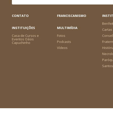
CONTATO
FRANCISCANISMO
INSTI
Benfei
INSTITUIÇÕES
MULTIMÍDIA
Cartas 
Casa de Cursos e
Fotos
Consel
Eventos Oásis
Podcasts
Frater
Capuchinho
Vídeos
Históri
Necrol
Paróqu
Santos