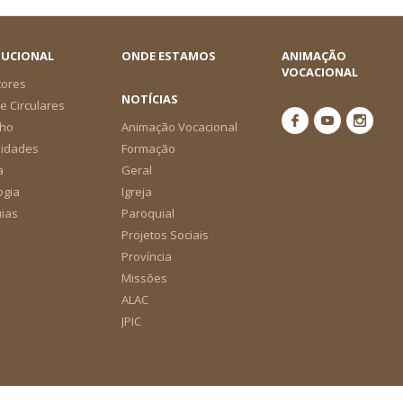
TUCIONAL
ONDE ESTAMOS
ANIMAÇÃO
VOCACIONAL
tores
NOTÍCIAS
e Circulares
ho
Animação Vocacional
nidades
Formação
a
Geral
ogia
Igreja
ias
Paroquial
Projetos Sociais
Província
Missões
ALAC
JPIC