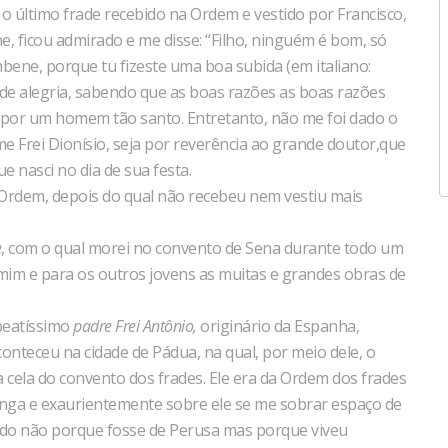
i o último frade recebido na Ordem e vestido por Francisco,
 ficou admirado e me disse: “Filho, ninguém é bom, só
bene, porque tu fizeste uma boa subida (em italiano:
o de alegria, sabendo que as boas razões as boas razões
or um homem tão santo. Entretanto, não me foi dado o
e Frei Dionísio, seja por reverência ao grande doutor,que
ue nasci no dia de sua festa.
 Ordem, depois do qual não recebeu nem vestiu mais
e
, com o qual morei no convento de Sena durante todo um
mim e para os outros jovens as muitas e grandes obras de
 beatíssimo
padre Frei Antônio,
originário da Espanha,
onteceu na cidade de Pádua, na qual, por meio dele, o
cela do convento dos frades. Ele era da Ordem dos frades
onga e exaurientemente sobre ele se me sobrar espaço de
do não porque fosse de Perusa mas porque viveu