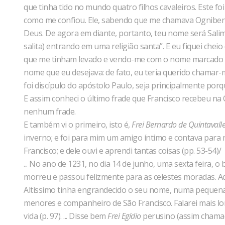
que tinha tido no mundo quatro filhos cavaleiros. Este fo
como me confiou. Ele, sabendo que me chamava Ognibene,
Deus. De agora em diante, portanto, teu nome será Salim
salita) entrando em uma religião santa”. E eu fiquei chei
que me tinham levado e vendo-me com o nome marcado p
nome que eu desejava: de fato, eu teria querido chamar-m
foi discípulo do apóstolo Paulo, seja principalmente porq
E assim conheci o último frade que Francisco recebeu na
nenhum frade.
E também vi o primeiro, isto é,
Frei Bernardo de Quintavall
inverno; e foi para mim um amigo íntimo e contava para 
Francisco; e dele ouvi e aprendi tantas coisas (pp. 53-54)/
... No ano de 1231, no dia 14 de junho, uma sexta feira, o
morreu e passou felizmente para as celestes moradas. Ac
Altíssimo tinha engrandecido o seu nome, numa pequena 
menores e companheiro de São Francisco. Falarei mais l
vida (p. 97). ... Disse bem
Frei Egídio
perusino (assim chama