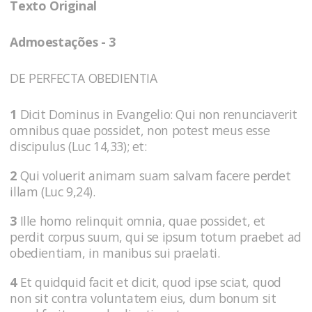
Texto Original
Admoestações - 3
DE PERFECTA OBEDIENTIA
1
Dicit Dominus in Evangelio: Qui non renunciaverit
omnibus quae possidet, non potest meus esse
discipulus (Luc 14,33); et:
2
Qui voluerit animam suam salvam facere perdet
illam (Luc 9,24).
3
Ille homo relinquit omnia, quae possidet, et
perdit corpus suum, qui se ipsum totum praebet ad
obedientiam, in manibus sui praelati.
4
Et quidquid facit et dicit, quod ipse sciat, quod
non sit contra voluntatem eius, dum bonum sit