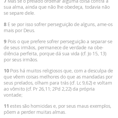
7
Mas se o prelado ordenar alguma coisa contra a
sua alma, ainda que não lhe obedeça, todavia não
se separe dele.
8
E se por isso sofrer perseguição de al­guns, ame-os
mais por Deus.
9
Pois o que prefere so­frer perseguição a separar-se
de seus irmãos, permanece de verdade na obe­
diência perfeita, porque dá sua vida (cf. Jo 15, 13)
por seus irmãos.
10
Pois há muitos religio­sos que, com a desculpa de
que vêem coi­sas melhores do que as mandadas por
seus pre­lados, olham para trás (cf. Lc 9,62) e voltam
ao vômito (cf. Pr 26,11; 2Pd 2,22) da própria
vontade;
11
estes são homicidas e, por seus maus exemplos,
põem a perder muitas al­mas.