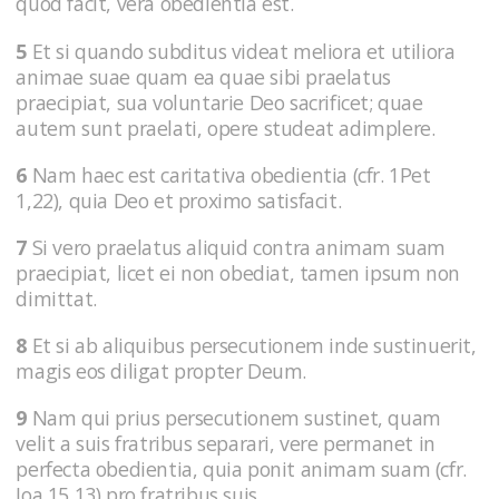
quod facit, vera obedientia est.
5
Et si quando subditus videat meliora et utiliora
animae suae quam ea quae sibi praelatus
praecipiat, sua voluntarie Deo sacrificet; quae
autem sunt praelati, opere studeat adimplere.
6
Nam haec est caritativa obedientia (cfr. 1Pet
1,22), quia Deo et proximo satisfacit.
7
Si vero praelatus aliquid contra animam suam
praecipiat, licet ei non obediat, tamen ipsum non
dimittat.
8
Et si ab aliquibus persecutionem inde sustinuerit,
magis eos diligat propter Deum.
9
Nam qui prius persecutionem sustinet, quam
velit a suis fratribus separari, vere permanet in
perfecta obedientia, quia ponit animam suam (cfr.
Ioa 15,13) pro fratribus suis.