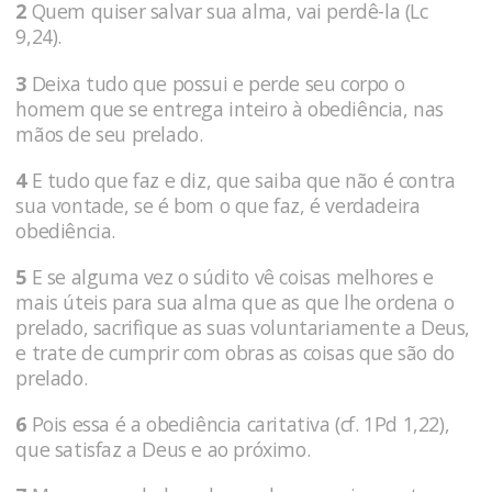
2
Quem quiser salvar sua alma, vai perdê-la (Lc
9,24).
3
Deixa tudo que possui e perde seu corpo o
homem que se entrega inteiro à obediência, nas
mãos de seu prelado.
4
E tudo que faz e diz, que saiba que não é contra
sua vontade, se é bom o que faz, é verdadeira
obediência.
5
E se alguma vez o súdito vê coisas melhores e
mais úteis para sua alma que as que lhe ordena o
pre­lado, sacrifique as suas volunta­riamente a Deus,
e trate de cumprir com o­bras as coi­sas que são do
prelado.
6
Pois essa é a obediência caritativa (cf. 1Pd 1,22),
que sa­tisfaz a Deus e ao próximo.