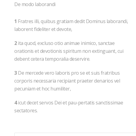
De modo laborandi
1
Fratres illi, quibus gratiam dedit Dominus laborandi,
laborent fideliter et devote,
2
ita quod, excluso otio animae inimico, sanctae
orationis et devotionis spiritum non extinguant, cui
debent cetera temporalia deservire.
3
De mercede vero laboris pro se et suis fratribus
corporis necessaria recipiant praeter denarios vel
pecuniam et hoc humiliter,
4
icut decet servos Dei et pau-pertatis sanctissimae
sectatores.