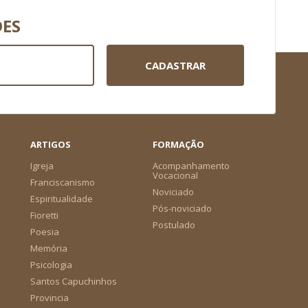
DES
CADASTRAR
ARTIGOS
FORMAÇÃO
Igreja
Acompanhamento
Vocacional
Franciscanismo
Noviciado
Espiritualidade
Pós-noviciado
Fioretti
Postulado
Poesia
Memória
Psicologia
Santos Capuchinhos
Provincia