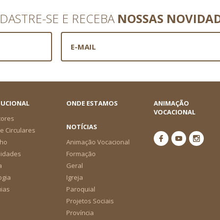
DASTRE-SE E RECEBA
NOSSAS NOVIDA
TUCIONAL
ONDE ESTAMOS
ANIMAÇÃO
VOCACIONAL
tores
NOTÍCIAS
e Circulares
ho
Animação Vocacional
nidades
Formação
a
Geral
ogia
Igreja
ias
Paroquial
Projetos Sociais
Província