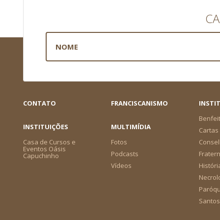
CA
CONTATO
FRANCISCANISMO
INSTI
Benfei
INSTITUIÇÕES
MULTIMÍDIA
Cartas 
Casa de Cursos e
Fotos
Consel
Eventos Oásis
Podcasts
Frater
Capuchinho
Vídeos
Históri
Necrol
Paróqu
Santos