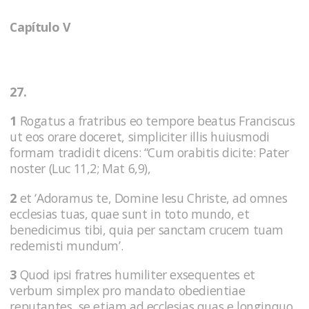
Capítulo V
27.
1
Rogatus a fratribus eo tempore beatus Franciscus
ut eos orare doceret, simpliciter illis huiusmodi
formam tradidit dicens: “Cum orabitis dicite: Pater
noster (Luc 11,2; Mat 6,9),
2
et ‘Adoramus te, Domine Iesu Christe, ad omnes
ecclesias tuas, quae sunt in toto mundo, et
benedicimus tibi, quia per sanctam crucem tuam
redemisti mundum’.
3
Quod ipsi fratres humiliter exsequentes et
verbum simplex pro mandato obedientiae
reputantes, se etiam ad ecclesias quas e longinquo