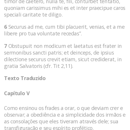
timor de caetero, nulla te, fili, conturbet tentatio,
quoniam carissimus mihi es et inter praecipue caros
speciali caritate te diligo.
6
Securus ad me, cum tibi placuerit, venias, et a me
libere pro tua voluntate recedas”.
7
Obstupuit non modicum et laetatus est frater in
sermonibus sancti patris; et deinceps, de ipsius
dilectione securus crevit etiam, sicut crediderat, in
gratia Salvatoris (cfr. Tit 2,11).
Texto Traduzido
Capítulo V
Como ensinou os frades a orar, o que deviam crer e
observar; a obediência e a simplicidade dos irmãos e
as consolações que eles tiveram através dele; sua
transfiguração e seu espírito profético.