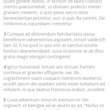
quam genere nobilis, in tantum de beati Francisci
meritis praesumebat, ut divinam profecto mereri
gratiam crederet, si quis ipsius sancti dono
benevolentiae potiretur, aut, si quis illa careret, Dei
nihilominus iracundiam mereretur.
3
Cumque ad obtinendum familiaritatis ipsius
beneficium vehementius aspiraret, timuit valde (cfr.
Gen 32,7) ne quid in ipso vitii vir sanctus occulte
forsitan deprehenderet, cuius occasione se ab illius
gratia magis elongari contingeret.
4
Igitur huiusmodi timore iam dictum fratrem
continue et graviter affligente, nec illo
cogitationem suam cuiquam hominum revelante,
accidit ipsum die quadam solito more turbatum ad
cellulam, in qua beatus Franciscus orabat, accedere.
5
Cuius adventum simul et animum vir Dei
cognovit, et benigne ad se vocato sic ait: “Nullus te