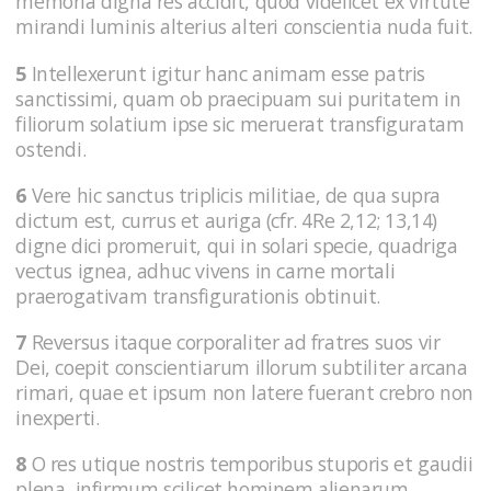
memoria digna res accidit, quod videlicet ex virtute
mirandi luminis alterius alteri conscientia nuda fuit.
5
Intellexerunt igitur hanc animam esse patris
sanctissimi, quam ob praecipuam sui puritatem in
filiorum solatium ipse sic meruerat transfiguratam
ostendi.
6
Vere hic sanctus triplicis militiae, de qua supra
dictum est, currus et auriga (cfr. 4Re 2,12; 13,14)
digne dici promeruit, qui in solari specie, quadriga
vectus ignea, adhuc vivens in carne mortali
praerogativam transfigurationis obtinuit.
7
Reversus itaque corporaliter ad fratres suos vir
Dei, coepit conscientiarum illorum subtiliter arcana
rimari, quae et ipsum non latere fuerant crebro non
inexperti.
8
O res utique nostris temporibus stuporis et gaudii
plena, infirmum scilicet hominem alienarum