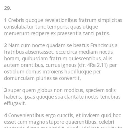
29.
1
Crebris quoque revelationibus fratrum simplicitas
consolabatur tunc temporis, quas utique
meruerunt recipere ex praesentia tanti patris.
2
Nam cum nocte quadam se beatus Franciscus a
fratribus absentasset, ecce circa mediam noctis
horam, quibusdam fratrum quiescentibus, aliis
autem orantibus, currus igneus (cfr. 4Re 2,11) per
ostiolum domus introiens huc illucque per
domunculam pluries se convertit,
3
super quem globus non modicus, speciem solis
habens, ipsas quoque sua claritate noctis tenebras
effugavit.
4
Convenientibus ergo cunctis, et invicem quid hoc
esset cum magno stupore quaerentibus, celebri