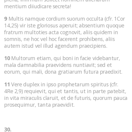
mentium diiudicare secreta!
9
Multis namque cordium suorum occulta (cfr. 1Cor
14,25) vir iste gloriosus aperuit; absentium quoque
fratrum multoties acta cognovit, aliis quidem in
somnis, ne hoc vel hoc facerent prohibens, aliis
autem istud vel illud agendum praecipiens.
10
Multorum etiam, qui boni in facie videbantur,
mala damnabilia praevidens nuntiavit; sed et
eorum, qui mali, dona gratiarum futura praedixit.
11
Vere duplex in ipso prophetarum spiritus (cfr.
4Re 2,9) requievit, qui et tantis, ut in parte patebit,
in vita miraculis claruit, et de futuris, quorum pauca
prosequimur, tanta praevidit.
30.