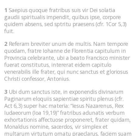
1
Saepius quoque fratribus suis vir Dei solatia
gaudii spiritualis impendit, quibus ipse, corpore
quidem absens, sed sptritu praesens (cfr. 1Cor 5,3)
fuit.
2
Referam breviter unum de multis. Nam tempore
quodam, fratre Iohanne de Florentia capitulum in
Provincia celebrante, ubi a beato Francisco minister
fuerat constitutus, intererat eidem capitulo
venerabilis ille frater, qui nunc sanctus et gloriosus
Christi confessor, Antonius.
3
Ubi dum sanctus iste, in exponendis divinarum
Paginarum eloquiis sapientiae spiritu plenus (cfr.
Act 6,3) super hac materia: “Iesus Nazarenus, Rex
Iudaeorum (Ioa 19,19)” fratribus adunatis verbum
exhortationis affectuose proponeret, frater quidam,
Monaldus nomine, sacerdos, vir simplex et
multarum virtutum ornatu praeclarus, faciem suam