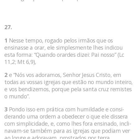
27.
1
Nesse tempo, rogado pelos irmãos que os
ensinasse a orar, ele simplesmente lhes indicou
esta forma: “Quando orardes dizei: Pai nosso” (Lc
11,2; Mt 6,9),
2
e “Nós vos adoramos, Senhor Jesus Cristo, em
todas as vossas igrejas que estão no mundo inteiro,
e vos bendizemos, porque pela santa cruz remistes
o mundo”.
3
Pondo isso em prática com humildade e consi­
derando uma ordem a obedecer o que ele dissera
com simplicidade, e, como lhes fora ensinado, incli­
navam-se também para as igrejas que podiam ver
ao longe e ado­ravam, prostrados por terra.