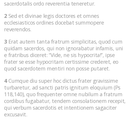
sacerdotalis ordo reverentia teneretur.
2
Sed et divinae legis doctores et omnes
ecclesiasticos ordines docebat summopere
reverendos.
3
Erat autem tanta fratrum simplicitas, quod cum
quidam sacerdos, qui non ignorabatur infamis, uni
e fratribus diceret: “Vide, ne sis hypocrita!”, ipse
frater se esse hypocritam certissime crederet, eo
quod sacerdotem mentiri non posse putaret.
4
Cumque diu super hoc dictus frater gravissime
turbaretur, ad sancti patris ignitum eloquium (Ps
118,140), quo frequenter omne nubilum a fratrum
cordibus fugabatur, tendem consolationem recepit,
qui verbum sacerdotis et intentionem sagaciter
excusavit.