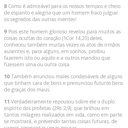
8
Como é admirável para os nossos tempos e cheio
de espanto e alegria que um homem fraco julgue
os segredos das outras mentes!
9
Pois este homem glorioso revelou para muitos as
coisas ocultas do coração (1Cor 14,25) deles,
conheceu também muitas vezes os atos de irmãos
ausentes e, para alguns, em sonhos, proibiu
fazerem isto ou aquilo e a outros mandou que
fizessem uma ou outra coisa.
10
Também anunciou males condenáveis de alguns
que tinham cara de bons e prenunciou futuros bens
de graças dos maus.
11
Verdadeiramente repou­sou sobre ele o duplo
espírito dos profetas (2Rs 2,9), que brilhou em
tantos milagres realizados em vida, como em parte
se mostrará, e prevendo tantas coisas futuras, de
vamos apresentar umas poucas.