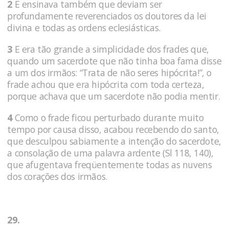
2
E ensinava também que deviam ser
profundamente reverenciados os doutores da lei
divina e todas as ordens eclesiásticas. ­
3
E era tão grande a simplicidade dos frades que,
quando um sacerdote que não tinha boa fama disse
a um dos irmãos: “Trata de não seres hipócrita!”, o
frade achou que era hipócrita com toda certeza,
porque achava que um sacerdote não podia men­tir.
4
Como o frade ficou perturbado durante muito
tempo por causa disso, acabou recebendo do santo,
que desculpou sabiamente a intenção do sacerdote,
a consolação de uma palavra ardente (Sl 118, 140),
que afugentava freqüentemente todas as nuvens
dos corações dos ir­mãos.
29.