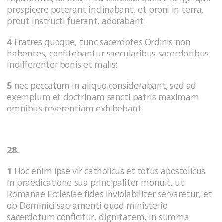
prospicere poterant inclinabant, et proni in terra,
prout instructi fuerant, adorabant.
4
Fratres quoque, tunc sacerdotes Ordinis non
habentes, confitebantur saecularibus sacerdotibus
indifferenter bonis et malis;
5
nec peccatum in aliquo considerabant, sed ad
exemplum et doctrinam sancti patris maximam
omnibus reverentiam exhibebant.
28.
1
Hoc enim ipse vir catholicus et totus apostolicus
in praedicatione sua principaliter monuit, ut
Romanae Ecclesiae fides inviolabiliter servaretur, et
ob Dominici sacramenti quod ministerio
sacerdotum conficitur, dignitatem, in summa