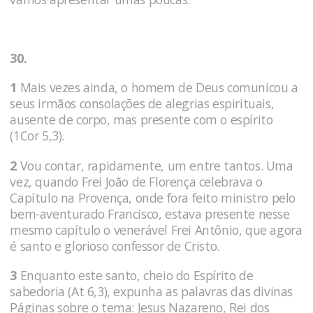
30.
1
Mais vezes ainda, o homem de Deus comunicou a
seus irmãos consolações de alegrias espirituais,
ausente de cor­po, mas presente com o espírito
(1Cor 5,3).
2
Vou contar, rapidamente, um entre tantos. Uma
vez, quando Frei João de Floren­ça celebrava o
Capítulo na Provença, onde fora feito ministro pelo
bem-aventurado Francisco, es­tava presente nesse
mesmo capítulo o venerável Frei Antônio, que agora
é san­to e glorioso confessor de Cristo.
3
Enquanto este santo, cheio do Espírito de
sabedoria (At 6,3), expunha as palavras das divinas
Páginas sobre o tema: Jesus Nazareno, Rei dos