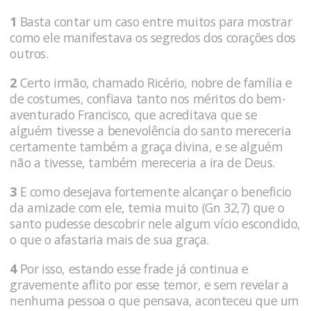
1
Basta contar um caso entre muitos para mostrar
como ele manifestava os segredos dos corações dos
outros.
2
Certo ir­mão, chamado Ricério, nobre de família e
de costumes, confiava tanto nos méritos do bem-
aventurado Francisco, que acreditava que se
alguém tivesse a benevolência do san­to mereceria
certamente também a graça divina, e se alguém
não a tivesse, também mereceria a ira de Deus.
3
E como desejava fortemente alcançar o beneficio
da amizade com ele, temia muito (Gn 32,7) que o
santo pudesse descobrir nele algum vício escondido,
o que o afastaria mais de sua graça.
4
Por isso, estando esse frade já continua e
gravemente aflito por esse temor, e sem revelar a
nenhuma pessoa o que pensava, aconteceu que um