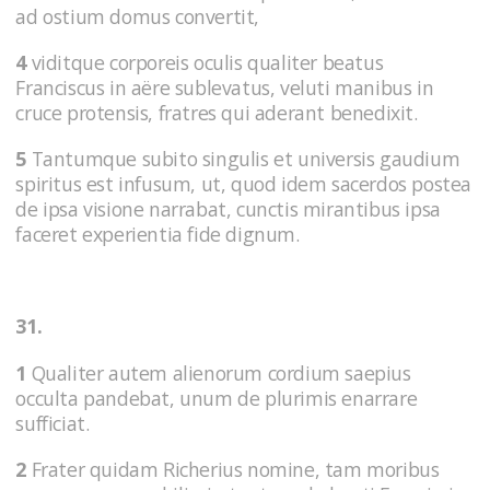
ad ostium domus convertit,
4
viditque corporeis oculis qualiter beatus
Franciscus in aëre sublevatus, veluti manibus in
cruce protensis, fratres qui aderant benedixit.
5
Tantumque subito singulis et universis gaudium
spiritus est infusum, ut, quod idem sacerdos postea
de ipsa visione narrabat, cunctis mirantibus ipsa
faceret experientia fide dignum.
31.
1
Qualiter autem alienorum cordium saepius
occulta pandebat, unum de plurimis enarrare
sufficiat.
2
Frater quidam Richerius nomine, tam moribus