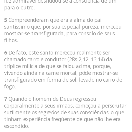
luz admirável desnudou-se a consciência de um
para o outro.
5
Compreenderam que era a alma do pai
santíssimo que, por sua especial pureza, mereceu
mostrar-se transfigurada, para consolo de seus
filhos.
6
De fato, este santo mereceu realmente ser
chamado carro e condutor (2Rs 2,12; 13,14) da
tríplice milícia de que se falou acima, porque,
vivendo ainda na carne mortal, pôde mostrar-se
transfigurado em forma de sol, levado no carro de
fogo.
7
Quando o homem de Deus regressou
corporalmente a seus irmãos, começou a perscrutar
sutilmente os segredos de suas consciências; o que
tinham experiência freqüente de que não lhe era
escondido.