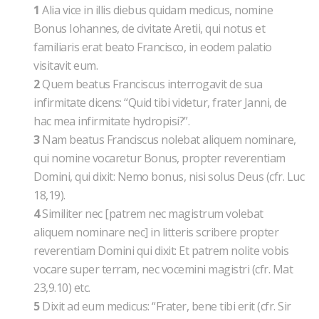
1
Alia vice in illis diebus quidam medicus, nomine
Bonus Iohannes, de civitate Aretii, qui notus et
familiaris erat beato Francisco, in eodem palatio
visitavit eum.
2
Quem beatus Franciscus interrogavit de sua
infirmitate dicens: “Quid tibi videtur, frater Janni, de
hac mea infirmitate hydropisi?”.
3
Nam beatus Franciscus nolebat aliquem nominare,
qui nomine vocaretur Bonus, propter reverentiam
Domini, qui dixit: Nemo bonus, nisi solus Deus (cfr. Luc
18,19).
4
Similiter nec [patrem nec magistrum volebat
aliquem nominare nec] in litteris scribere propter
reverentiam Domini qui dixit: Et patrem nolite vobis
vocare super terram, nec vocemini magistri (cfr. Mat
23,9.10) etc.
5
Dixit ad eum medicus: “Frater, bene tibi erit (cfr. Sir