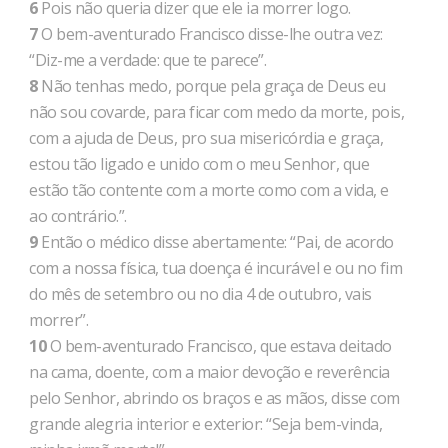
6
Pois não queria dizer que ele ia morrer logo.
7
O bem-aventurado Francisco disse-lhe outra vez:
“Diz-me a verdade: que te parece”.
8
Não tenhas medo, porque pela graça de Deus eu
não sou covarde, para ficar com medo da morte, pois,
com a ajuda de Deus, pro sua misericórdia e graça,
estou tão ligado e unido com o meu Senhor, que
estão tão contente com a morte como com a vida, e
ao contrário.”.
9
Então o médico disse abertamente: “Pai, de acordo
com a nossa física, tua doença é incurável e ou no fim
do mês de setembro ou no dia 4 de outubro, vais
morrer”.
10
O bem-aventurado Francisco, que estava deitado
na cama, doente, com a maior devoção e reverência
pelo Senhor, abrindo os braços e as mãos, disse com
grande alegria interior e exterior: “Seja bem-vinda,