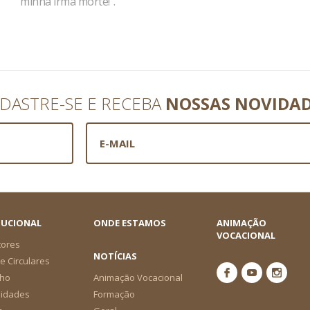
minha irmã morte!”.
DASTRE-SE E RECEBA
NOSSAS NOVIDA
TUCIONAL
ONDE ESTAMOS
ANIMAÇÃO
VOCACIONAL
tores
NOTÍCIAS
e Circulares
ho
Animação Vocacional
nidades
Formação