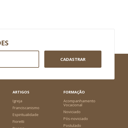
DES
CADASTRAR
ARTIGOS
FORMAÇÃO
Igreja
Acompanhamento
Vocacional
Franciscanismo
Noviciado
Espiritualidade
Pós-noviciado
Fioretti
Postulado