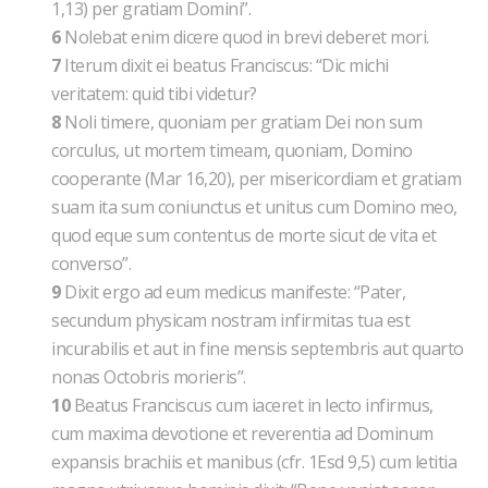
1,13) per gratiam Domini”.
6
Nolebat enim dicere quod in brevi deberet mori.
7
Iterum dixit ei beatus Franciscus: “Dic michi
veritatem: quid tibi videtur?
8
Noli timere, quoniam per gratiam Dei non sum
corculus, ut mortem timeam, quoniam, Domino
cooperante (Mar 16,20), per misericordiam et gratiam
suam ita sum coniunctus et unitus cum Domino meo,
quod eque sum contentus de morte sicut de vita et
converso”.
9
Dixit ergo ad eum medicus manifeste: “Pater,
secundum physicam nostram infirmitas tua est
incurabilis et aut in fine mensis septembris aut quarto
nonas Octobris morieris”.
10
Beatus Franciscus cum iaceret in lecto infirmus,
cum maxima devotione et reverentia ad Dominum
expansis brachiis et manibus (cfr. 1Esd 9,5) cum letitia