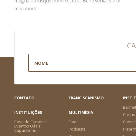
magna utriusque hominis dixit: “Bene veniat soror
mea mors”.
CA
CONTATO
FRANCISCANISMO
INSTI
Benfei
INSTITUIÇÕES
MULTIMÍDIA
Cartas 
Casa de Cursos e
Fotos
Consel
Eventos Oásis
Podcasts
Frater
Capuchinho