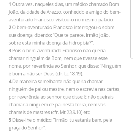
1
Outra vez, naqueles dias, um médico chamado Bom
João, da cidade de Arezzo, conhecido e amigo do bem-
aventurado Francisco, visitou-o no mesmo palácio.
2
O bem-aventurado Francisco interrogou-o sobre
sua doença, dizendo: “Que te parece, irmão João,
sobre esta minha doença da hidropisia?”.
3
Pois o bem-aventurado Francisco não queria
chamar ninguém de Bom, nem que tivesse esse
nome, por reverência ao Senhor, que disse: “Ninguém
é bom a não ser Deus (cfr. Lc 18,19).
4
De maneira semelhante não queria chamar
ninguém de pai ou mestre, nem o escrevia nas cartas,
por reverência ao senhor que disse: E não queirais
chamar a ninguém de pai nesta terra, nem vos
chameis de mestres (cfr. Mt 23,9.10) etc.
5
Disse-lhe o médico: “Irmão, tu estarás bem, pela
graça do Senhor”.