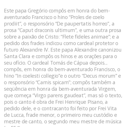
Este papa Gregório compôs em honra do bem-
aventurado Francisco o hino “Proles de coelo
prodiit”, o responsório “De paupertatis horreo”, a
prosa “Caput draconis ultimum”, e uma outra prosa
sobre a paixão de Cristo: “Flete fideles animae”; e a
pedido dos frades indicou como cardeal protetor o
futuro Alexandre IV. Este papa Alexandre canonizou
Santa Clara e compôs os hinos e as orações para o
seu ofício. O cardeal Tomás de Cápua depois...
compôs, em honra do bem-aventurado Francisco, o
hino “In coelesti collegio”e o outro “Decus morum” e
o responsório “Carnis spicam”; compôs também a
seqüência em honra da bem-aventurada Virgem,
que começa “Virgo parens gaudeat”, mas só o texto,
pois o canto é obra de Frei Henrique Pisano, a
pedido dele, e o contracanto foi feito por Frei Vita
de Lucca, frade menor, o primeiro meu custódio e
mestre de canto, o segundo meu mestre de música