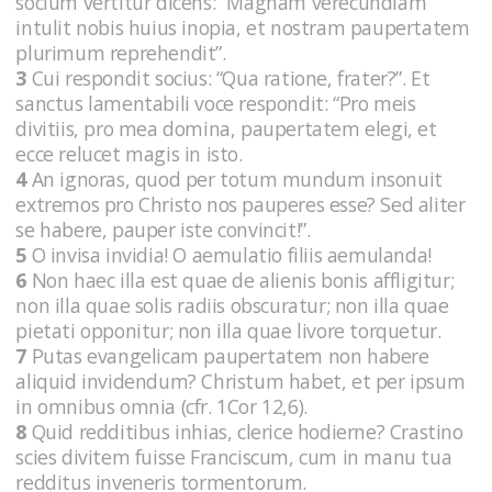
socium vertitur dicens: “Magnam verecundiam
intulit nobis huius inopia, et nostram paupertatem
plurimum reprehendit”.
3
Cui respondit socius: “Qua ratione, frater?”. Et
sanctus lamentabili voce respondit: “Pro meis
divitiis, pro mea domina, paupertatem elegi, et
ecce relucet magis in isto.
4
An ignoras, quod per totum mundum insonuit
extremos pro Christo nos pauperes esse? Sed aliter
se habere, pauper iste convincit!”.
5
O invisa invidia! O aemulatio filiis aemulanda!
6
Non haec illa est quae de alienis bonis affligitur;
non illa quae solis radiis obscuratur; non illa quae
pietati opponitur; non illa quae livore torquetur.
7
Putas evangelicam paupertatem non habere
aliquid invidendum? Christum habet, et per ipsum
in omnibus omnia (cfr. 1Cor 12,6).
8
Quid redditibus inhias, clerice hodierne? Crastino
scies divitem fuisse Franciscum, cum in manu tua
redditus inveneris tormentorum.