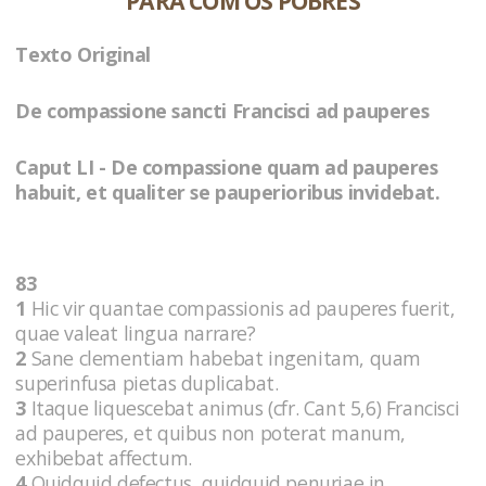
PARA COM OS POBRES
Texto Original
De compassione sancti Francisci ad pauperes
Caput LI - De compassione quam ad pauperes
habuit, et qualiter se pauperioribus invidebat.
83
1
Hic vir quantae compassionis ad pauperes fuerit,
quae valeat lingua narrare?
2
Sane clementiam habebat ingenitam, quam
superinfusa pietas duplicabat.
3
Itaque liquescebat animus (cfr. Cant 5,6) Francisci
ad pauperes, et quibus non poterat manum,
exhibebat affectum.
4
Quidquid defectus, quidquid penuriae in