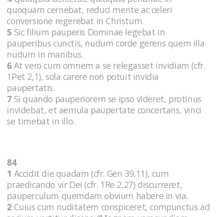
quoquam cernebat, reduci mente ac celeri
conversione regerebat in Christum.
5
Sic filium pauperis Dominae legebat in
pauperibus cunctis, nudum corde gerens quem illa
nudum in manibus.
6
At vero cum omnem a se relegasset invidiam (cfr.
1Pet 2,1), sola carere non potuit invidia
paupertatis.
7
Si quando pauperiorem se ipso videret, protinus
invidebat, et aemula paupertate concertans, vinci
se timebat in illo.
84
1
Accidit die quadam (cfr. Gen 39,11), cum
praedicando vir Dei (cfr. 1Re 2,27) discurreret,
pauperculum quemdam obvium habere in via.
2
Cuius cum nuditatem conspiceret, compunctus ad