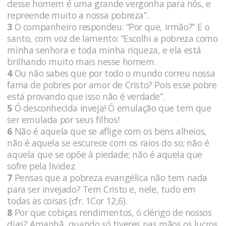
desse homem é uma grande vergonha para nós, e
repreende muito a nossa pobreza”.
3
O companheiro respondeu: “Por que, irmão?” E o
santo, com voz de lamento: “Escolhi a pobreza como
minha senhora e toda minha riqueza, e ela está
brilhando muito mais nesse homem.
4
Ou não sabes que por todo o mundo correu nossa
fama de pobres por amor de Cristo? Pois esse pobre
está provando que isso não é verdade”.
5
Ó desconhecida inveja! Ó emulação que tem que
ser emulada por seus filhos!
6
Não é aquela que se aflige com os bens alheios,
não é aquela se escurece com os raios do so; não é
aquela que se opõe à piedade; não é aquela que
sofre pela lividez.
7
Pensas que a pobreza evangélica não tem nada
para ser invejado? Tem Cristo e, nele, tudo em
todas as coisas (cfr. 1Cor 12,6).
8
Por que cobiças rendimentos, ó clérigo de nossos
dias? Amanhã, quando só tiveres nas mãos os lucros