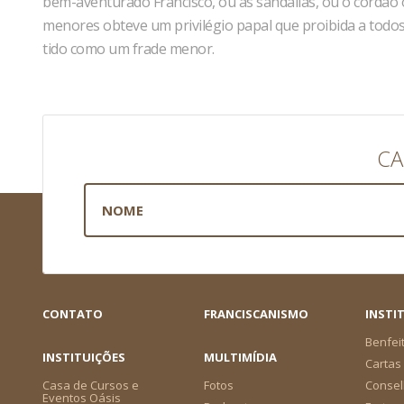
bem-aventurado Francisco, ou as sandálias, ou o cordã
menores obteve um privilégio papal que proibida a todo
tido como um frade menor.
CA
CONTATO
FRANCISCANISMO
INSTI
Benfei
INSTITUIÇÕES
MULTIMÍDIA
Cartas 
Casa de Cursos e
Fotos
Consel
Eventos Oásis