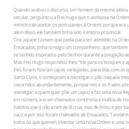
Quando acabou o discurso, um homem da mesma aldeia (ist
secular, perguntou a Frei Hugo que o aceitasse na Ordem,
ministro de aceitar os postulantes à Ordem, porque era u
além disso, ele também tinha sido ministro provincial.
Ora, aquele homem que pedia para ser admitido na Ordem
Ensacados; tinha consigo um companheiro, que também p
se sentido inspirados pelo Senhor durante a pregação d
Mas Frei Hugo respondeu-lhes: “Ide para os bosques e ap
Eles foram, fizeram capas variegadas, parecidas com as
Santa Clara, e começaram a mendigar o pão naquela me
socorridos abundantemente, porque nós e os frades pr
mendigar; e quem quer põe um capuz e faz uma nova Regr
em número, e eram chamados com ironia e malícia de ho
hábitos que á não eram de lã crua, mas de linho, e por 
saco; e por isso foram chamados de Ensacados. Também 
todos os que querem inventar uma nova Ordem e uma n