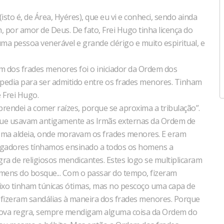
o é, de Área, Hyéres), que eu vi e conheci, sendo ainda
 por amor de Deus. De fato, Frei Hugo tinha licença do
ma pessoa venerável e grande clérigo e muito espiritual, e
 dos frades menores foi o iniciador da Ordem dos
edia para ser admitido entre os frades menores. Tinham
e Frei Hugo.
rendei a comer raízes, porque se aproxima a tribulação”.
 que usavam antigamente as Irmãs externas da Ordem de
sma aldeia, onde moravam os frades menores. E eram
egadores tínhamos ensinado a todos os homens a
a de religiosos mendicantes. Estes logo se multiplicaram
mens do bosque... Com o passar do tempo, fizeram
baixo tinham túnicas ótimas, mas no pescoço uma capa de
fizeram sandálias à maneira dos frades menores. Porque
ova regra, sempre mendigam alguma coisa da Ordem do