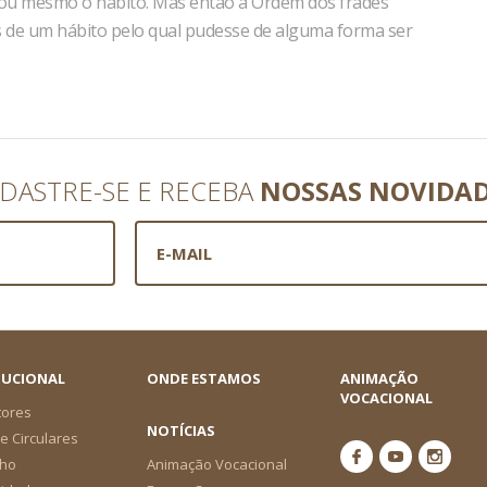
o ou mesmo o hábito. Mas então a Ordem dos frades
s de um hábito pelo qual pudesse de alguma forma ser
DASTRE-SE E RECEBA
NOSSAS NOVIDA
TUCIONAL
ONDE ESTAMOS
ANIMAÇÃO
VOCACIONAL
tores
NOTÍCIAS
e Circulares
ho
Animação Vocacional