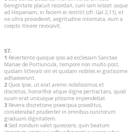
benignitate placuit recordari, cum iam ivisset usque
ad Hispaniam, in faciem ei restitit (cfr. Gal 2,11), et
ne ultra procederet, aegritudine intentata, eum a
coepto itinere revocavit.
57.
1
Revertente quoque ipso ad ecclesiam Sanctae
Mariae de Portiuncula, tempore non multo post,
quidam litterati viri et quidam nobiles ei gratissime
adhaeserunt.
2
Quos ipse, ut erat animo nobilissimus et
discretus, honorifice atque digne pertractans, quod
suum erat unicuique piissime impendebat.
3
Revera discretione praecipua praeditus,
considerabat prudenter in omnibus cunctorum
graduum dignitatem.
4
Sed nondum valet quiescere, quin beatum
impetum animi sui adhuc ferventius exsequatur.