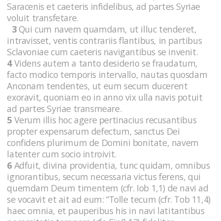
Saracenis et caeteris infidelibus, ad partes Syriae
voluit transfetare.
3
Qui cum navem quamdam, ut illuc tenderet,
intravisset, ventis contrariis flantibus, in partibus
Sclavoniae cum caeteris navigantibus se invenit.
4
Videns autem a tanto desiderio se fraudatum,
facto modico temporis intervallo, nautas quosdam
Anconam tendentes, ut eum secum ducerent
exoravit, quoniam eo in anno vix ulla navis potuit
ad partes Syriae transmeare.
5
Verum illis hoc agere pertinacius recusantibus
propter expensarum defectum, sanctus Dei
confidens plurimum de Domini bonitate, navem
latenter cum socio introivit.
6
Adfuit, divina providentia, tunc quidam, omnibus
ignorantibus, secum necessaria victus ferens, qui
quemdam Deum timentem (cfr. Iob 1,1) de navi ad
se vocavit et ait ad eum: “Tolle tecum (cfr. Tob 11,4)
haec omnia, et pauperibus his in navi latitantibus