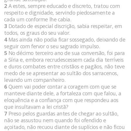
2
A estes, sempre educado e discreto, tratou com
respeito e dignidade, servindo piedosamente a
cada um conforme lhe cabia.
3
Dotado de especial discrição, sabia respeitar, em
todos, os graus do seu valor.
4
Mas ainda não podia ficar sossegado, deixando de
seguir com fervor o seu sagrado impulso.
5
No décimo terceiro ano de sua conversão, foi para
a Síria e, embora recrudescessem cada dia terríveis
e duros combates entre cristãos e pagãos, não teve
medo de se apresentar ao sultão dos sarracenos,
levando um companheiro.
6
Quem vai poder contar a coragem com que se
manteve diante dele, a fortaleza com que falou, a
eloquência e a confiança com que respondeu aos
que insultavam a lei cristã?
7
Preso pelos guardas antes de chegar ao sultão,
não se assustou nem quando foi ofendido e
açoitado, não recuou diante de suplícios e não ficou