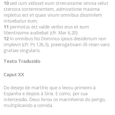
10
sed cum vidisset eum strenuissime omnia velut
stercora contemnentem, admiratione maxima
repletus est et quasi virum omnibus dissimilem
intuebatur eum;
11
permotus est valde verbis eius et eum
libentissime audiebat (cfr. Mar 6,20).
12
In omnibus his Dominus ipsius desiderium non
implevit (cfr. Ps 126,5), praerogativam illi reser-vans
gratiae singularis.
Texto Traduzido
Caput XX
Do desejo de martírio que o levou primeiro à
Espanha e depois à Síria. E como, por sua
intercessão, Deus livrou os marinheiros do perigo,
multiplicando a comida.