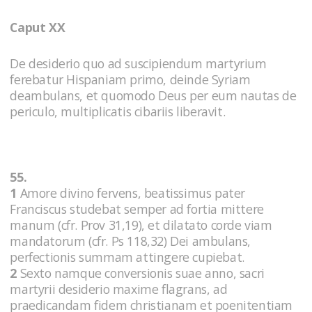
Caput XX
De desiderio quo ad suscipiendum martyrium
ferebatur Hispaniam primo, deinde Syriam
deambulans, et quomodo Deus per eum nautas de
periculo, multiplicatis cibariis liberavit.
55.
1
Amore divino fervens, beatissimus pater
Franciscus studebat semper ad fortia mittere
manum (cfr. Prov 31,19), et dilatato corde viam
mandatorum (cfr. Ps 118,32) Dei ambulans,
perfectionis summam attingere cupiebat.
2
Sexto namque conversionis suae anno, sacri
martyrii desiderio maxime flagrans, ad
praedicandam fidem christianam et poenitentiam