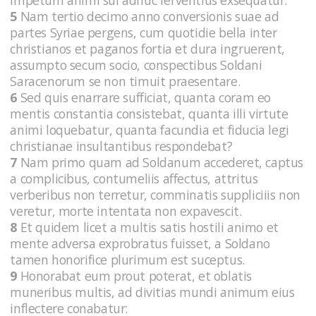
5
Nam tertio decimo anno conversionis suae ad
partes Syriae pergens, cum quotidie bella inter
christianos et paganos fortia et dura ingruerent,
assumpto secum socio, conspectibus Soldani
Saracenorum se non timuit praesentare.
6
Sed quis enarrare sufficiat, quanta coram eo
mentis constantia consistebat, quanta illi virtute
animi loquebatur, quanta facundia et fiducia legi
christianae insultantibus respondebat?
7
Nam primo quam ad Soldanum accederet, captus
a complicibus, contumeliis affectus, attritus
verberibus non terretur, comminatis suppliciiis non
veretur, morte intentata non expavescit.
8
Et quidem licet a multis satis hostili animo et
mente adversa exprobratus fuisset, a Soldano
tamen honorifice plurimum est suceptus.
9
Honorabat eum prout poterat, et oblatis
muneribus multis, ad divitias mundi animum eius
inflectere conabatur: