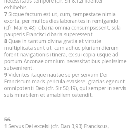
necessitatis tempore (cfr. Sir 8,12) fideliter
exhibebis.
7
Sicque factum est ut, cum, tempestate nimia
exorta, per multos dies laborantes in remigando
(cfr. Mar 6,48), cibaria omnia consumpsissent, sola
pauperis Francisci cibaria superessent.
8
Quae in tantum divina gratia et virtute
multiplicata sunt ut, cum adhuc plurium dierum
forent navigationis itinera, ex sui copia usque ad
portum Anconae omnium necessitatibus plenissime
subvenirent.
9
Videntes itaque nautae se per servum Dei
Franciscum maris pericula evasisse, gratias egerunt
omnipotenti Deo (cfr. Sir 50,19), qui semper in servis
suis mirabilem et amabilem ostendit.
56.
1
Servus Dei excelsi (cfr. Dan 3,93) Franciscus,