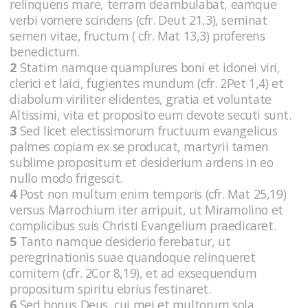
relinquens mare, terram deambulabat, eamque
verbi vomere scindens (cfr. Deut 21,3), seminat
semen vitae, fructum ( cfr. Mat 13,3) proferens
benedictum.
2
Statim namque quamplures boni et idonei viri,
clerici et laici, fugientes mundum (cfr. 2Pet 1,4) et
diabolum viriliter elidentes, gratia et voluntate
Altissimi, vita et proposito eum devote secuti sunt.
3
Sed licet electissimorum fructuum evangelicus
palmes copiam ex se producat, martyrii tamen
sublime propositum et desiderium ardens in eo
nullo modo frigescit.
4
Post non multum enim temporis (cfr. Mat 25,19)
versus Marrochium iter arripuit, ut Miramolino et
complicibus suis Christi Evangelium praedicaret.
5
Tanto namque desiderio ferebatur, ut
peregrinationis suae quandoque relinqueret
comitem (cfr. 2Cor 8,19), et ad exsequendum
propositum spiritu ebrius festinaret.
6
Sed bonus Deus, cui mei et multorum sola