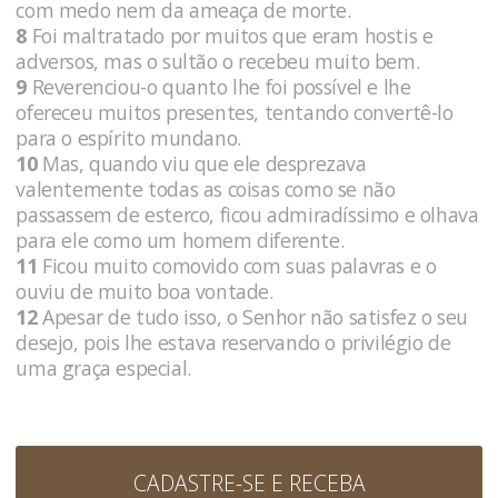
com medo nem da ameaça de morte.
8
Foi maltratado por muitos que eram hostis e
adversos, mas o sultão o recebeu muito bem.
9
Reverenciou-o quanto lhe foi possível e lhe
ofereceu muitos presentes, tentando convertê-lo
para o espírito mundano.
10
Mas, quando viu que ele desprezava
valentemente todas as coisas como se não
passassem de esterco, ficou admiradíssimo e olhava
para ele como um homem diferente.
11
Ficou muito comovido com suas palavras e o
ouviu de muito boa vontade.
12
Apesar de tudo isso, o Senhor não satisfez o seu
desejo, pois lhe estava reservando o privilégio de
uma graça especial.
CADASTRE-SE E RECEBA