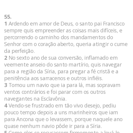
55.
1
Ardendo em amor de Deus, o santo pai Francisco
sempre quis empreender as coisas mais difíceis, e
percorrendo o caminho dos mandamentos do
Senhor com o coração aberto, queria atingir o cume
da perfeição.
2
No sexto ano de sua conversão, inflamado em
veemente anseio do santo martírio, quis navegar
para a região da Síria, para pregar a fé cristã e a
penitência aos sarracenos e outros infiéis.
3
Tomou um navio que ia para lá, mas sopravam
ventos contrários e foi parar com os outros
navegantes na Esclavônia.
4
Vendo-se frustrado em tão vivo desejo, pediu
pouco tempo depois a uns marinheiros que iam
para Ancona que o levassem, porque naquele ano
quase nenhum navio pôde ir para a Síria.
5
Como eles se recusassem firmemente a levá-lo,