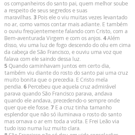
os companheiros do santo pai, quem melhor soube
a respeito de seus segredos e suas
maravilhas.
3
Pois ele o viu muitas vezes levantado
no ar, como vamos contar mais adiante. E também
o ouviu freqüentemente falando com Cristo, com a
Bem-aventurada Virgem e com os anjos.
4
Além
disso, viu uma luz de fogo descendo do céu em cima
da cabeça de São Francisco, e ouviu uma voz que
falava com ele saindo dessa luz.
5
Quando caminhavam juntos em certo dia,
também viu diante do rosto do santo pai uma cruz
muito bonita que o precedia. E Cristo mela
pendia.
6
Percebeu que aquela cruz admirável
parava quando São Francisco parava, andava
quando ele andava, precedendo-o sempre onde
quer que ele fosse.
7
E a cruz tinha tamanho
esplendor que não só iluminava o rosto do santo
mas ornava o ar em toda a volta. E Frei Leão via
tudo isso numa luz muito clara.
8
São Francisco não só deu em vida consolações