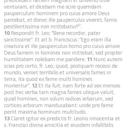
venturam, et dicebam me scire quemdam
pauperculum hominem pro cuius amore Deus
parcebat, et donec ille pauperculus viveret, famis
pestilentissima non mittebatur?”.
10
Respondit fr. Leo: “Bene recordor, pater
sanctissime”. Et ait b. Franciscus: “Ego eram illa
creatura et ille pauperculus homo pro cuius amore
Deus famem in homines non mittebat, sed propter
humilitatem nolebam me pandere.
11
Nunc autem
scias pro certo, fr. Leo, quod, postquam recessi de
mundo, veniet terribilis et universalis fames in
terra, ita quod ex fame multi homines
morientur”.
12
Et ita fuit; nam forte ad sex menses
post hec verba tam magna fames ubique valuit,
quod homines, non solum radices erbarum, sed
cortices arborum manducabant: unde pre fame
periit maxima hominum multitudo.
13
Claret igitur ex predictis fr. Leonis innocentia et
s. Francisci divina amicitia et eiusdem infallibilis