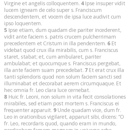
Virgine et angelis colloquentem.
4
Ipse insuper vidit
lucem igneam de celo super s. Franciscum
descendentem, et vocem de ipsa luce audivit cum
ipso loquentem.
5
Ipse etiam, dum quadam die pariter incederent,
vidit ante faciem s. patris crucem pulcherrimam
precedentem et Cristum in illa pendentem.
6
Et
videbat quod crux illa mirabilis, cum s. Franciscus
staret, stabat; et, cum ambularet, pariter
ambulabat; et quocumque s. Franciscus pergebat,
illa ante faciem suam precedebat.
7
Et erat crux illa
tanti splendoris quod non solum faciem sancti sed
illuminabat et decorabat aerem circumquaque. Et
hec omnia fr. Leo clara luce cernebat.
8
Huic fr. Leoni, non solum in vita fecit consolationes
mirabiles, sed etiam post mortem s. Franciscus ei
frequenter apparuit.
9
Unde quadam vice, dum fr.
Leo in orationibus vigilaret, apparuit sibi, dicens: “O
fr. Leo, recordaris quod, quando eram in mundo,
predicebam famem magnam in universo orbe