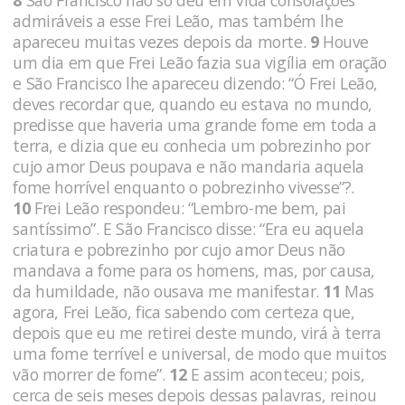
admiráveis a esse Frei Leão, mas também lhe
apareceu muitas vezes depois da morte.
9
Houve
um dia em que Frei Leão fazia sua vigília em oração
e São Francisco lhe apareceu dizendo: “Ó Frei Leão,
deves recordar que, quando eu estava no mundo,
predisse que haveria uma grande fome em toda a
terra, e dizia que eu conhecia um pobrezinho por
cujo amor Deus poupava e não mandaria aquela
fome horrível enquanto o pobrezinho vivesse”?.
10
Frei Leão respondeu: “Lembro-me bem, pai
santíssimo”. E São Francisco disse: “Era eu aquela
criatura e pobrezinho por cujo amor Deus não
mandava a fome para os homens, mas, por causa,
da humildade, não ousava me manifestar.
11
Mas
agora, Frei Leão, fica sabendo com certeza que,
depois que eu me retirei deste mundo, virá à terra
uma fome terrível e universal, de modo que muitos
vão morrer de fome”.
12
E assim aconteceu; pois,
cerca de seis meses depois dessas palavras, reinou