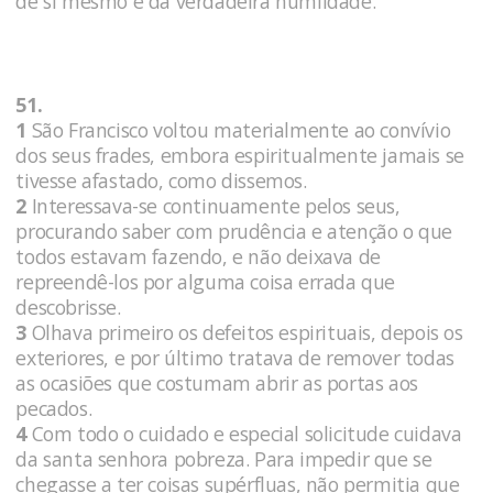
de si mesmo e da verdadeira humildade.
51.
1
São Francisco voltou materialmente ao convívio
dos seus frades, embora espiritualmente jamais se
tivesse afastado, como dissemos.
2
Interessava-se continuamente pelos seus,
procurando saber com prudência e atenção o que
todos estavam fazendo, e não deixava de
repreendê-los por alguma coisa errada que
descobrisse.
3
Olhava primeiro os defeitos espirituais, depois os
exteriores, e por último tratava de remover todas
as ocasiões que costumam abrir as portas aos
pecados.
4
Com todo o cuidado e especial solicitude cuidava
da santa senhora pobreza. Para impedir que se
chegasse a ter coisas supérfluas, não permitia que