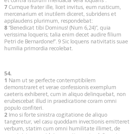
7
Cumque frater ille, licet invitus, eum rusticum,
mercenarium et inutilem diceret, subridens et
applaudens plurimum, respondebat:
8
“Benedicat tibi Dominus! (Num 6,24)”, quia
verissima loqueris; talia enim decet audire filium
Petri de Bernardone!”. 9 Sic loquens nativitatis suae
humilia primordia recolebat.
54.
1
Nam ut se perfecte contemptibilem
demonstraret et verae confessionis exemplum
caeteris exhiberet, cum in aliquo delinquebat, non
erubescebat illud in praedicatione coram omni
populo confiteri.
2
Imo si forte sinistra cogitatione de aliquo
tangeretur, vel casu quoddam invectionis emitteret
verbum, statim cum omni humilitate illimet, de