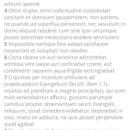
aditum aperire.
4
Omni studio, omni sollicitudine custodiebat
sanctam et dominam paupertatem, non patiens,
ne quando ad superflua perveniret, nec vasculum in
domo aliquod residere, cum sine ipso utcumque
posset extremae necessitatis evadere servitutem.
5
Impossibile namque fore aiebat satisfacere
necessitati et voluptati non obedire.
6
Cocta cibaria vix aut rarissime admittebat,
admissa vero saepe aut conficiebat cinere, aut
condimenti saporem aqua frigida exstinguebat.
7
O quoties per mundum ambulans ad
praedicandum Evangelium Dei (cfr. Rom 1,1),
vocatus ad prandium a magnis principibus, qui eum
miro venerabantur affectu, gustatis parumper
carnibus propter observantiam sancti Evangelii,
reliquum, quod comedere videbatur, deponebat in
sinu, manu ori adducta, ne quis posset perpendere
quod agebat.