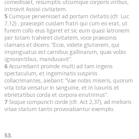
comedisset, resumptis utcumque corporis viribus,
introivit Assisii civitatem.
5
Cumque pervenisset ad portam civitatis (cfr. Luc
7,12) , praecepit cuidam fratri qui cum eo erat, ut
funem collo eius ligaret et sic eum quasi latronem
per totam traheret civitatem, voce praeconis
clamans et dicens: “Ecce, videte glutonem, qui
impinguatus est carnibus gallinarum, quas vobis
ignorantibus, manducavit”.
6
Accurrebant proinde multi ad tam ingens
spectaculum, et ingeminatis suspiriis
collacrimantes, aiebant: “Vae nobis miseris, quorum
vita tota versatur in sanguine, et in luxuriis et
ebrietatibus corda et corpora enutrimus”.
7
Sicque compuncti corde (cfr. Act 2,37), ad melioris
vitae statum tanto provocabantur exemplo.
53.