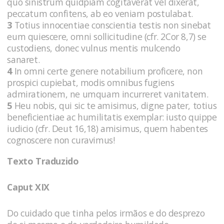
quo sinistrum quidpiam cogitaverat vel dixerat,
peccatum confitens, ab eo veniam postulabat.
3
Totius innocentiae conscientia testis non sinebat
eum quiescere, omni sollicitudine (cfr. 2Cor 8,7) se
custodiens, donec vulnus mentis mulcendo
sanaret.
4
In omni certe genere notabilium proficere, non
prospici cupiebat, modis omnibus fugiens
admirationem, ne umquam incurreret vanitatem.
5
Heu nobis, qui sic te amisimus, digne pater, totius
beneficientiae ac humilitatis exemplar: iusto quippe
iudicio (cfr. Deut 16,18) amisimus, quem habentes
cognoscere non curavimus!
Texto Traduzido
Caput XIX
Do cuidado que tinha pelos irmãos e do desprezo