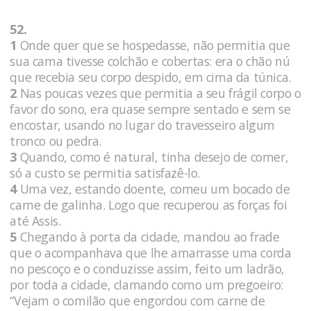
52.
1
Onde quer que se hospedasse, não permitia que
sua cama tivesse colchão e cobertas: era o chão nú
que recebia seu corpo despido, em cima da túnica.
2
Nas poucas vezes que permitia a seu frágil corpo o
favor do sono, era quase sempre sentado e sem se
encostar, usando no lugar do travesseiro algum
tronco ou pedra.
3
Quando, como é natural, tinha desejo de comer,
só a custo se permitia satisfazê-lo.
4
Uma vez, estando doente, comeu um bocado de
carne de galinha. Logo que recuperou as forças foi
até Assis.
5
Chegando à porta da cidade, mandou ao frade
que o acompanhava que lhe amarrasse uma corda
no pescoço e o conduzisse assim, feito um ladrão,
por toda a cidade, clamando como um pregoeiro:
“Vejam o comilão que engordou com carne de