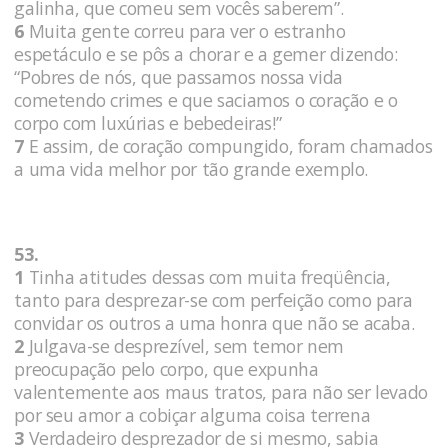
galinha, que comeu sem vocês saberem”.
6
Muita gente correu para ver o estranho
espetáculo e se pôs a chorar e a gemer dizendo:
“Pobres de nós, que passamos nossa vida
cometendo crimes e que saciamos o coração e o
corpo com luxúrias e bebedeiras!”
7
E assim, de coração compungido, foram chamados
a uma vida melhor por tão grande exemplo.
53.
1
Tinha atitudes dessas com muita freqüência,
tanto para desprezar-se com perfeição como para
convidar os outros a uma honra que não se acaba.
2
Julgava-se desprezível, sem temor nem
preocupação pelo corpo, que expunha
valentemente aos maus tratos, para não ser levado
por seu amor a cobiçar alguma coisa terrena
3
Verdadeiro desprezador de si mesmo, sabia