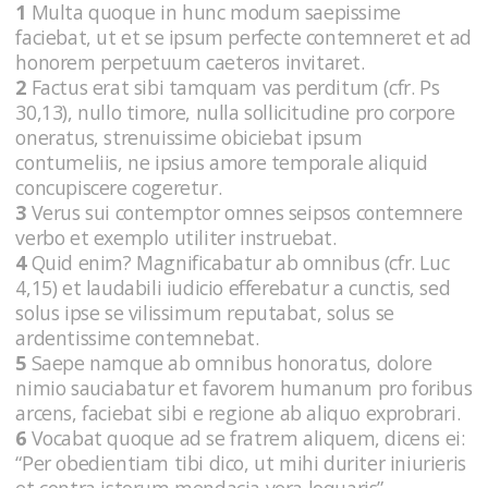
1
Multa quoque in hunc modum saepissime
faciebat, ut et se ipsum perfecte contemneret et ad
honorem perpetuum caeteros invitaret.
2
Factus erat sibi tamquam vas perditum (cfr. Ps
30,13), nullo timore, nulla sollicitudine pro corpore
oneratus, strenuissime obiciebat ipsum
contumeliis, ne ipsius amore temporale aliquid
concupiscere cogeretur.
3
Verus sui contemptor omnes seipsos contemnere
verbo et exemplo utiliter instruebat.
4
Quid enim? Magnificabatur ab omnibus (cfr. Luc
4,15) et laudabili iudicio efferebatur a cunctis, sed
solus ipse se vilissimum reputabat, solus se
ardentissime contemnebat.
5
Saepe namque ab omnibus honoratus, dolore
nimio sauciabatur et favorem humanum pro foribus
arcens, faciebat sibi e regione ab aliquo exprobrari.
6
Vocabat quoque ad se fratrem aliquem, dicens ei:
“Per obedientiam tibi dico, ut mihi duriter iniurieris
et contra istorum mendacia vera loquaris”.