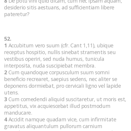
8
De potu vini quid dicam, cum nec ipsam aquam,
desiderio sitis aestuans, ad sufficientiam libere
pateretur?
52.
1
Accubitum vero suum (cfr. Cant 1,11), ubique
receptus hospitio, nullis sinebat stramentis seu
vestibus operiri, sed nuda humus, tunicula
interposita, nuda suscipiebat membra.
2
Cum quandoque corpusculum suum somni
beneficio recrearet, saepius sedens, nec aliter se
deponens dormiebat, pro cervicali ligno vel lapide
utens.
3
Cum comedendi aliquid suscitaretur, ut moris est,
appetitus, vix acquiescebat illud postmodum
manducare.
4
Accidit namque quadam vice, cum infirmitate
gravatus aliquantulum pullorum carnium