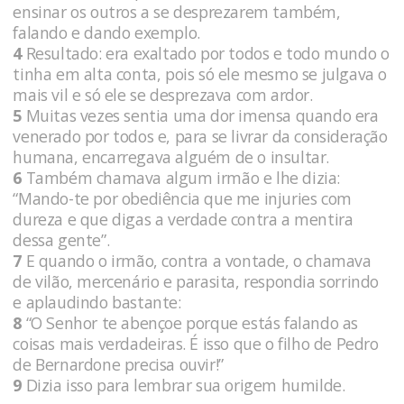
ensinar os outros a se desprezarem também,
falando e dando exemplo.
4
Resultado: era exaltado por todos e todo mundo o
tinha em alta conta, pois só ele mesmo se julgava o
mais vil e só ele se desprezava com ardor.
5
Muitas vezes sentia uma dor imensa quando era
venerado por todos e, para se livrar da consideração
humana, encarregava alguém de o insultar.
6
Também chamava algum irmão e lhe dizia:
“Mando-te por obediência que me injuries com
dureza e que digas a verdade contra a mentira
dessa gente”.
7
E quando o irmão, contra a vontade, o chamava
de vilão, mercenário e parasita, respondia sorrindo
e aplaudindo bastante:
8
“O Senhor te abençoe porque estás falando as
coisas mais verdadeiras. É isso que o filho de Pedro
de Bernardone precisa ouvir!”
9
Dizia isso para lembrar sua origem humilde.