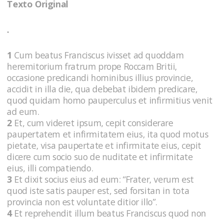
Texto Original
.
1
Cum beatus Franciscus ivisset ad quoddam
heremitorium fratrum prope Roccam Britii,
occasione predicandi hominibus illius provincie,
accidit in illa die, qua debebat ibidem predicare,
quod quidam homo pauperculus et infirmitius venit
ad eum.
2
Et, cum videret ipsum, cepit considerare
paupertatem et infirmitatem eius, ita quod motus
pietate, visa paupertate et infirmitate eius, cepit
dicere cum socio suo de nuditate et infirmitate
eius, illi compatiendo.
3
Et dixit socius eius ad eum: “Frater, verum est
quod iste satis pauper est, sed forsitan in tota
provincia non est voluntate ditior illo”.
4
Et reprehendit illum beatus Franciscus quod non