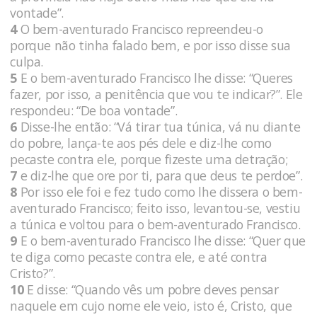
vontade”.
4
O bem-aventurado Francisco repreendeu-o
porque não tinha falado bem, e por isso disse sua
culpa.
5
E o bem-aventurado Francisco lhe disse: “Queres
fazer, por isso, a penitência que vou te indicar?”. Ele
respondeu: “De boa vontade”.
6
Disse-lhe então: “Vá tirar tua túnica, vá nu diante
do pobre, lança-te aos pés dele e diz-lhe como
pecaste contra ele, porque fizeste uma detração;
7
e diz-lhe que ore por ti, para que deus te perdoe”.
8
Por isso ele foi e fez tudo como lhe dissera o bem-
aventurado Francisco; feito isso, levantou-se, vestiu
a túnica e voltou para o bem-aventurado Francisco.
9
E o bem-aventurado Francisco lhe disse: “Quer que
te diga como pecaste contra ele, e até contra
Cristo?”.
10
E disse: “Quando vês um pobre deves pensar
naquele em cujo nome ele veio, isto é, Cristo, que