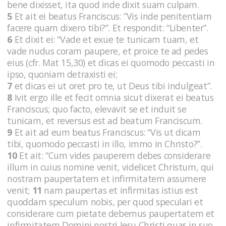
bene dixisset, ita quod inde dixit suam culpam.
5
Et ait ei beatus Franciscus: ”Vis inde penitentiam
facere quam dixero tibi?”. Et respondit: “Libenter”.
6
Et dixit ei: “Vade et exue te tunicam tuam, et
vade nudus coram paupere, et proice te ad pedes
eius (cfr. Mat 15,30) et dicas ei quomodo peccasti in
ipso, quoniam detraxisti ei;
7
et dicas ei ut oret pro te, ut Deus tibi indulgeat”.
8
Ivit ergo ille et fecit omnia sicut dixerat ei beatus
Franciscus; quo facto, elevavit se et induit se
tunicam, et reversus est ad beatum Franciscum.
9
Et ait ad eum beatus Franciscus: “Vis ut dicam
tibi, quomodo peccasti in illo, immo in Christo?”.
10
Et ait: “Cum vides pauperem debes considerare
illum in cuius nomine venit, videlicet Christum, qui
nostram paupertatem et infirmitatem assumere
venit;
11
nam paupertas et infirmitas istius est
quoddam speculum nobis, per quod speculari et
considerare cum pietate debemus paupertatem et
infirmitatem Domini nostri Iesu Christi quas in suo